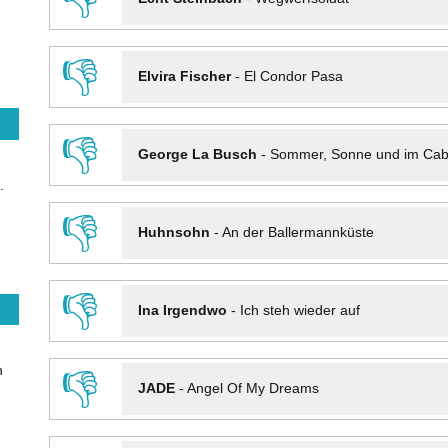
👎
Elvira Fischer
-
El Condor Pasa
👎
George La Busch
-
Sommer, Sonne und im Cab
.
👎
Huhnsohn
-
An der Ballermannküste
👎
Ina Irgendwo
-
Ich steh wieder auf
n
👎
JADE
-
Angel Of My Dreams