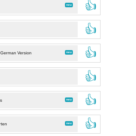
👍
neu
👍
👍
neu
- German Version
👍
👍
neu
ns
👍
neu
rten