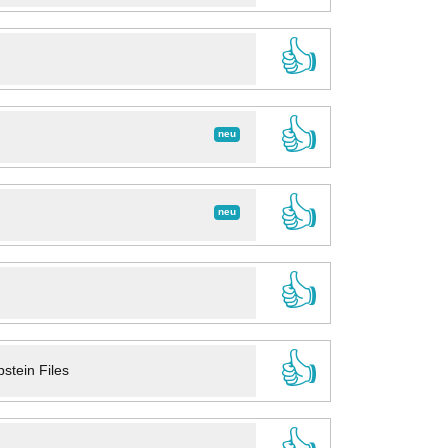
👍
👍
neu
👍
neu
👍
👍
stein Files