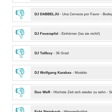
👎
DJ DABBELJU
-
Una Cerveza por Favor - Bode
👎
DJ Feuerapfel
-
Einhörner (Iss sie nicht!)
👎
DJ Tallboy
-
36 Grad
👎
DJ Wolfgang Karabas
-
Moskito
👎
Duo WeR
-
Höchste Zeit sich wieder zu sehn - Si
👎
Echt Steinbach
-
Wegwerfsoldat