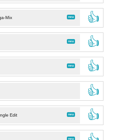
👍
neu
ga-Mix
👍
neu
👍
neu
👍
👍
neu
ngle Edit
👍
neu