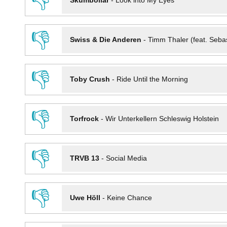
👎
Skumbollar
-
Look into My Eyes
👎
Swiss & Die Anderen
-
Timm Thaler (feat. Seba
👎
Toby Crush
-
Ride Until the Morning
👎
Torfrock
-
Wir Unterkellern Schleswig Holstein
👎
TRVB 13
-
Social Media
👎
Uwe Höll
-
Keine Chance