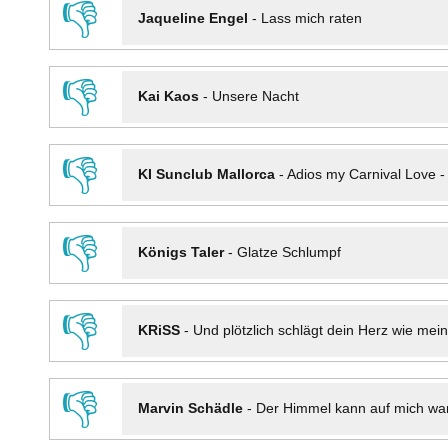
👎
Jaqueline Engel
-
Lass mich raten
👎
Kai Kaos
-
Unsere Nacht
👎
KI Sunclub Mallorca
-
Adios my Carnival Love 
👎
Königs Taler
-
Glatze Schlumpf
👎
KRiSS
-
Und plötzlich schlägt dein Herz wie mei
👎
Marvin Schädle
-
Der Himmel kann auf mich wa