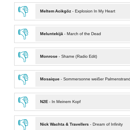
👎
Meltem Acikgöz
-
Explosion In My Heart
👎
Meluntekijä
-
March of the Dead
👎
Monrose
-
Shame (Radio Edit)
👎
Mosaique
-
Sommersonne weißer Palmenstran
👎
N2E
-
In Meinem Kopf
👎
Nick Wachta & Travellers
-
Dream of Infinity