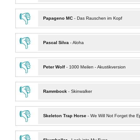
👎
Papageno MC
-
Das Rauschen im Kopf
👎
Pascal Silva
-
Aloha
👎
Peter Wolf
-
1000 Meilen - Akustikversion
👎
Rammbock
-
Skinwalker
👎
Skeleton Trap Horse
-
We Will Not Forget the Ep