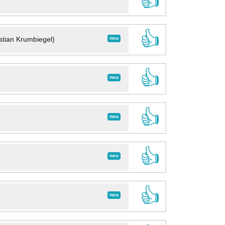
👍
👍
neu
stian Krumbiegel)
👍
neu
👍
neu
👍
neu
👍
neu