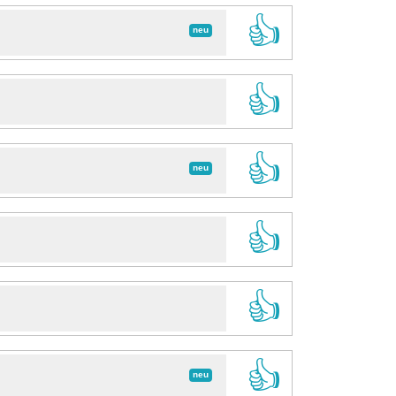
👍
neu
👍
👍
neu
👍
👍
👍
neu