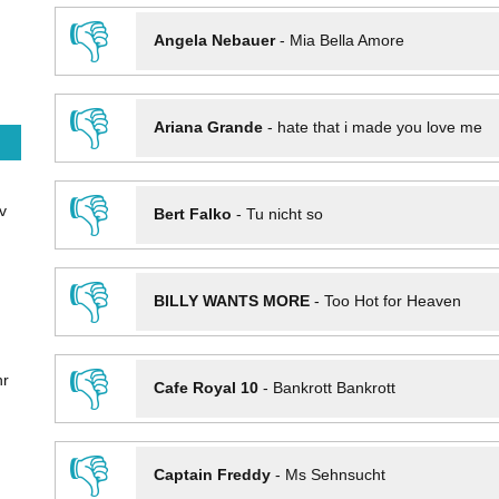
👎
Angela Nebauer
-
Mia Bella Amore
👎
Ariana Grande
-
hate that i made you love me
👎
v
Bert Falko
-
Tu nicht so
👎
BILLY WANTS MORE
-
Too Hot for Heaven
👎
hr
Cafe Royal 10
-
Bankrott Bankrott
👎
Captain Freddy
-
Ms Sehnsucht