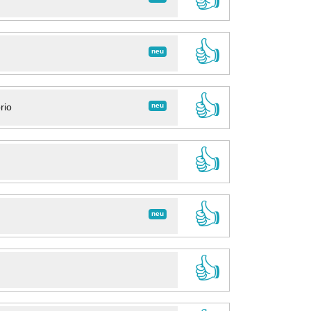
👍
neu
👍
neu
rio
👍
👍
neu
👍