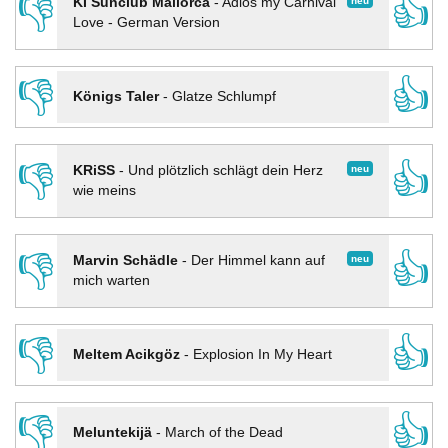
👎
👍
neu
KI Sunclub Mallorca
-
Adios my Carnival
Love - German Version
👎
👍
Königs Taler
-
Glatze Schlumpf
👎
👍
neu
KRiSS
-
Und plötzlich schlägt dein Herz
wie meins
👎
👍
neu
Marvin Schädle
-
Der Himmel kann auf
mich warten
👎
👍
Meltem Acikgöz
-
Explosion In My Heart
👎
👍
Meluntekijä
-
March of the Dead