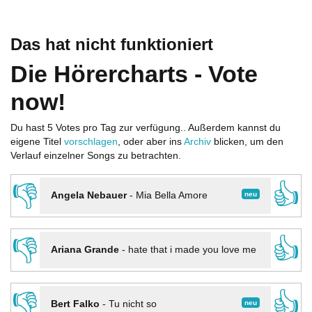
Das hat nicht funktioniert
Die Hörercharts - Vote
now!
Du hast 5 Votes pro Tag zur verfügung.. Außerdem kannst du
eigene Titel
vorschlagen
, oder aber ins
Archiv
blicken, um den
Verlauf einzelner Songs zu betrachten.
👎
👍
neu
Angela Nebauer
-
Mia Bella Amore
👎
👍
Ariana Grande
-
hate that i made you love me
👎
👍
neu
Bert Falko
-
Tu nicht so