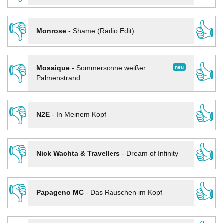
👎
👍
Monrose
-
Shame (Radio Edit)
👎
👍
neu
Mosaique
-
Sommersonne weißer
Palmenstrand
👎
👍
N2E
-
In Meinem Kopf
👎
👍
Nick Wachta & Travellers
-
Dream of Infinity
👎
👍
Papageno MC
-
Das Rauschen im Kopf