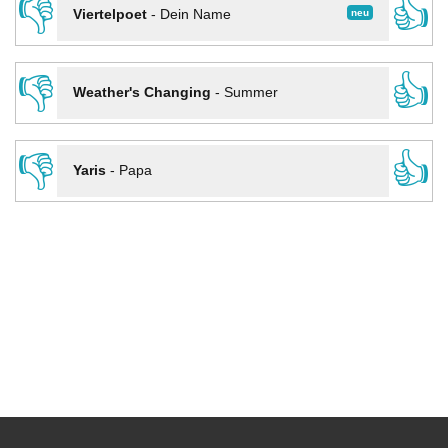
👎
👍
neu
Viertelpoet
-
Dein Name
👎
👍
Weather's Changing
-
Summer
👎
👍
Yaris
-
Papa