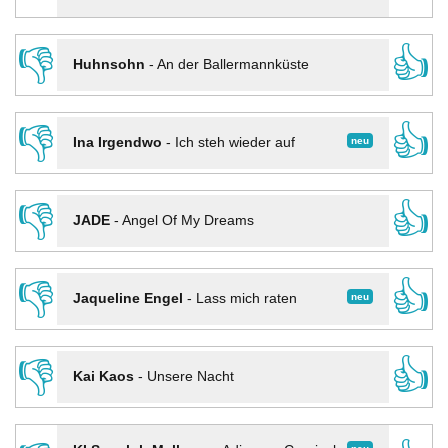
👎
👍
Huhnsohn
-
An der Ballermannküste
👎
👍
neu
Ina Irgendwo
-
Ich steh wieder auf
👎
👍
JADE
-
Angel Of My Dreams
👎
👍
neu
Jaqueline Engel
-
Lass mich raten
👎
👍
Kai Kaos
-
Unsere Nacht