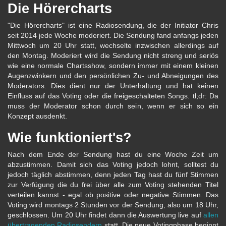
Die Hörercharts
"Die Hörercharts" ist eine Radiosendung, die der Initiator Chris
seit 2014 jede Woche moderiert. Die Sendung fand anfangs jeden
Mittwoch um 20 Uhr statt, wechselte inzwischen allerdings auf
den Montag. Moderiert wird die Sendung nicht streng und seriös
wie eine normale Chartsshow, sondern immer mit einem kleinen
Augenzwinkern und den persönlichen Zu- und Abneigungen des
Moderators. Dies dient nur der Unterhaltung und hat keinen
Einfluss auf das Voting oder die freigeschalteten Songs. tl;dr: Da
muss der Moderator schon durch sein, wenn er sich so ein
Konzept ausdenkt.
Wie funktioniert's?
Nach dem Ende der Sendung hast du eine Woche Zeit um
abzustimmen. Damit sich das Voting jedoch lohnt, solltest du
jedoch täglich abstimmen, denn jeden Tag hast du fünf Stimmen
zur Verfügung die du frei über alle zum Voting stehenden Titel
verteilen kannst - egal ob positive oder negative Stimmen. Das
Voting wird montags 2 Stunden vor der Sendung, also um 18 Uhr,
geschlossen. Um 20 Uhr findet dann die Auswertung live auf
allen
übertragenden Radiosendern
statt. Die neue Votingphase beginnt