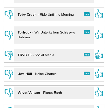
👎
👍
neu
Toby Crush
-
Ride Until the Morning
👎
👍
neu
Torfrock
-
Wir Unterkellern Schleswig
Holstein
👎
👍
neu
TRVB 13
-
Social Media
👎
👍
neu
Uwe Höll
-
Keine Chance
👎
👍
Velvet Vulture
-
Planet Earth