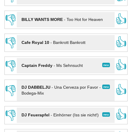
👎
👍
BILLY WANTS MORE
-
Too Hot for Heaven
👎
👍
Cafe Royal 10
-
Bankrott Bankrott
👎
👍
neu
Captain Freddy
-
Ms Sehnsucht
👎
👍
neu
DJ DABBELJU
-
Una Cerveza por Favor -
Bodega-Mix
👎
👍
neu
DJ Feuerapfel
-
Einhörner (Iss sie nicht!)