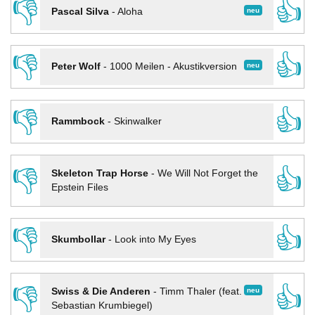
👎
👍
neu
Pascal Silva
-
Aloha
👎
👍
neu
Peter Wolf
-
1000 Meilen - Akustikversion
👎
👍
Rammbock
-
Skinwalker
👎
👍
Skeleton Trap Horse
-
We Will Not Forget the
Epstein Files
👎
👍
Skumbollar
-
Look into My Eyes
👎
👍
neu
Swiss & Die Anderen
-
Timm Thaler (feat.
Sebastian Krumbiegel)