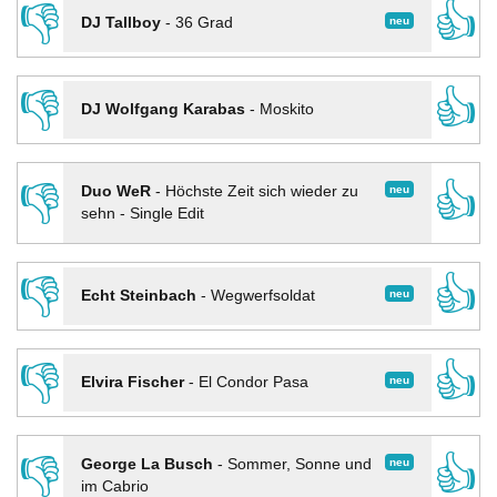
👎
👍
neu
DJ Tallboy
-
36 Grad
👎
👍
DJ Wolfgang Karabas
-
Moskito
👎
👍
neu
Duo WeR
-
Höchste Zeit sich wieder zu
sehn - Single Edit
👎
👍
neu
Echt Steinbach
-
Wegwerfsoldat
👎
👍
neu
Elvira Fischer
-
El Condor Pasa
👎
👍
neu
George La Busch
-
Sommer, Sonne und
im Cabrio