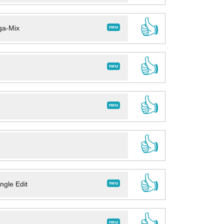
👍
neu
ga-Mix
👍
neu
👍
neu
👍
👍
neu
ngle Edit
👍
neu