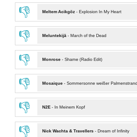
👎
Meltem Acikgöz
-
Explosion In My Heart
👎
Meluntekijä
-
March of the Dead
👎
Monrose
-
Shame (Radio Edit)
👎
Mosaique
-
Sommersonne weißer Palmenstran
👎
N2E
-
In Meinem Kopf
👎
Nick Wachta & Travellers
-
Dream of Infinity