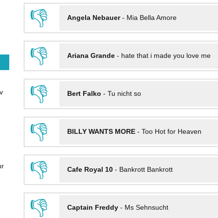
👎
Angela Nebauer
-
Mia Bella Amore
👎
Ariana Grande
-
hate that i made you love me
👎
v
Bert Falko
-
Tu nicht so
👎
BILLY WANTS MORE
-
Too Hot for Heaven
👎
hr
Cafe Royal 10
-
Bankrott Bankrott
👎
Captain Freddy
-
Ms Sehnsucht