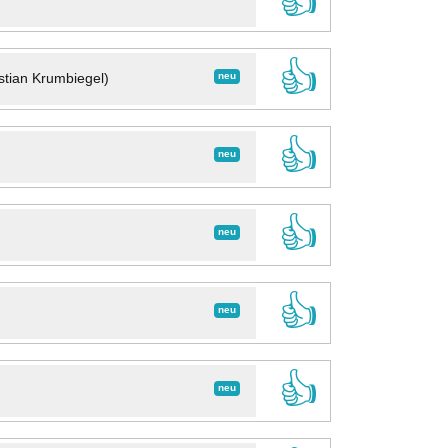
👍
👍
neu
stian Krumbiegel)
👍
neu
👍
neu
👍
neu
👍
neu