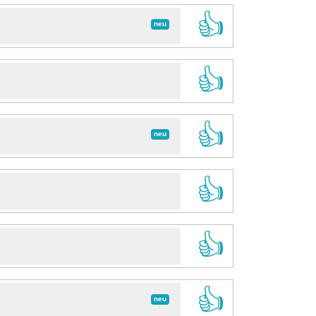
👍
neu
👍
👍
neu
👍
👍
👍
neu