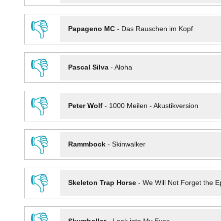
👎
Papageno MC
-
Das Rauschen im Kopf
👎
Pascal Silva
-
Aloha
👎
Peter Wolf
-
1000 Meilen - Akustikversion
👎
Rammbock
-
Skinwalker
👎
Skeleton Trap Horse
-
We Will Not Forget the Ep