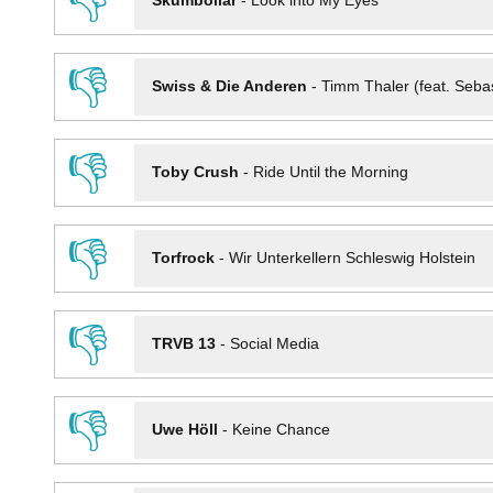
👎
Skumbollar
-
Look into My Eyes
👎
Swiss & Die Anderen
-
Timm Thaler (feat. Seba
👎
Toby Crush
-
Ride Until the Morning
👎
Torfrock
-
Wir Unterkellern Schleswig Holstein
👎
TRVB 13
-
Social Media
👎
Uwe Höll
-
Keine Chance