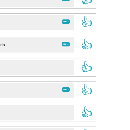
👍
neu
👍
neu
rio
👍
👍
neu
👍