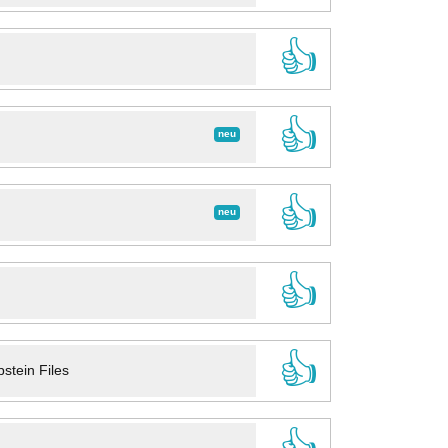
👍
👍
neu
👍
neu
👍
👍
stein Files