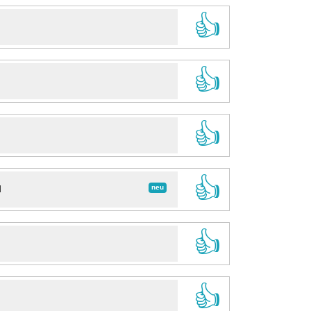
👍
👍
👍
👍
neu
d
👍
👍