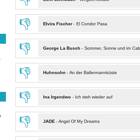
👎
Elvira Fischer
-
El Condor Pasa
👎
George La Busch
-
Sommer, Sonne und im Cab
.
👎
Huhnsohn
-
An der Ballermannküste
👎
Ina Irgendwo
-
Ich steh wieder auf
n
👎
JADE
-
Angel Of My Dreams