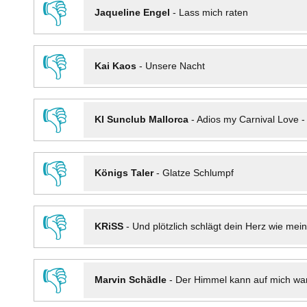
👎
Jaqueline Engel
-
Lass mich raten
👎
Kai Kaos
-
Unsere Nacht
👎
KI Sunclub Mallorca
-
Adios my Carnival Love 
👎
Königs Taler
-
Glatze Schlumpf
👎
KRiSS
-
Und plötzlich schlägt dein Herz wie mei
👎
Marvin Schädle
-
Der Himmel kann auf mich wa