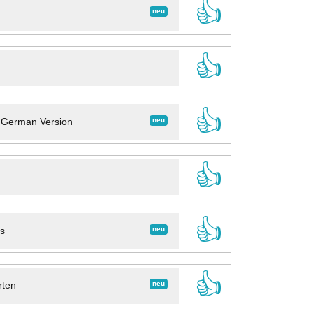
👍
neu
👍
👍
neu
- German Version
👍
👍
neu
ns
👍
neu
rten