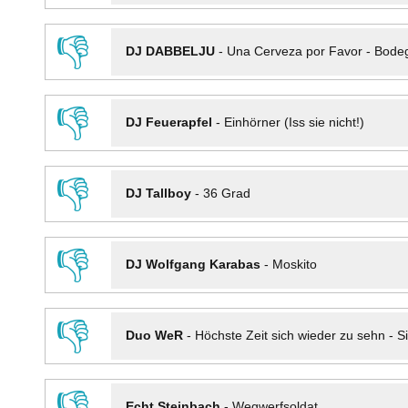
👎
DJ DABBELJU
-
Una Cerveza por Favor - Bode
👎
DJ Feuerapfel
-
Einhörner (Iss sie nicht!)
👎
DJ Tallboy
-
36 Grad
👎
DJ Wolfgang Karabas
-
Moskito
👎
Duo WeR
-
Höchste Zeit sich wieder zu sehn - Si
👎
Echt Steinbach
-
Wegwerfsoldat