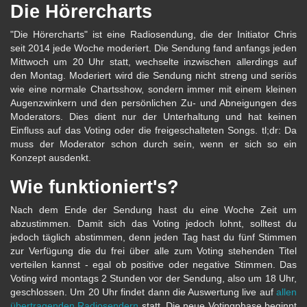
Die Hörercharts
"Die Hörercharts" ist eine Radiosendung, die der Initiator Chris
seit 2014 jede Woche moderiert. Die Sendung fand anfangs jeden
Mittwoch um 20 Uhr statt, wechselte inzwischen allerdings auf
den Montag. Moderiert wird die Sendung nicht streng und seriös
wie eine normale Chartsshow, sondern immer mit einem kleinen
Augenzwinkern und den persönlichen Zu- und Abneigungen des
Moderators. Dies dient nur der Unterhaltung und hat keinen
Einfluss auf das Voting oder die freigeschalteten Songs. tl;dr: Da
muss der Moderator schon durch sein, wenn er sich so ein
Konzept ausdenkt.
Wie funktioniert's?
Nach dem Ende der Sendung hast du eine Woche Zeit um
abzustimmen. Damit sich das Voting jedoch lohnt, solltest du
jedoch täglich abstimmen, denn jeden Tag hast du fünf Stimmen
zur Verfügung die du frei über alle zum Voting stehenden Titel
verteilen kannst - egal ob positive oder negative Stimmen. Das
Voting wird montags 2 Stunden vor der Sendung, also um 18 Uhr,
geschlossen. Um 20 Uhr findet dann die Auswertung live auf
allen
übertragenden Radiosendern
statt. Die neue Votingphase beginnt