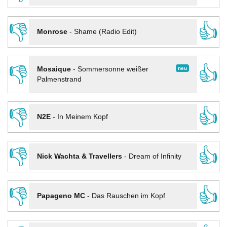
👎
👍
Monrose
-
Shame (Radio Edit)
👎
👍
neu
Mosaique
-
Sommersonne weißer
Palmenstrand
👎
👍
N2E
-
In Meinem Kopf
👎
👍
Nick Wachta & Travellers
-
Dream of Infinity
👎
👍
Papageno MC
-
Das Rauschen im Kopf