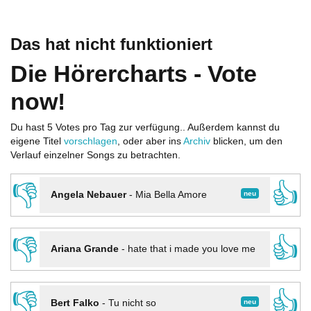
Das hat nicht funktioniert
Die Hörercharts - Vote
now!
Du hast 5 Votes pro Tag zur verfügung.. Außerdem kannst du
eigene Titel
vorschlagen
, oder aber ins
Archiv
blicken, um den
Verlauf einzelner Songs zu betrachten.
👎
👍
neu
Angela Nebauer
-
Mia Bella Amore
👎
👍
Ariana Grande
-
hate that i made you love me
👎
👍
neu
Bert Falko
-
Tu nicht so