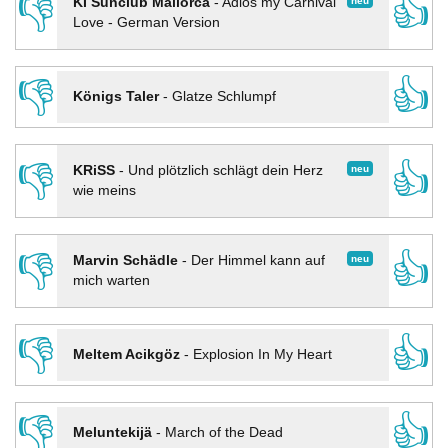
👎
👍
neu
KI Sunclub Mallorca
-
Adios my Carnival
Love - German Version
👎
👍
Königs Taler
-
Glatze Schlumpf
👎
👍
neu
KRiSS
-
Und plötzlich schlägt dein Herz
wie meins
👎
👍
neu
Marvin Schädle
-
Der Himmel kann auf
mich warten
👎
👍
Meltem Acikgöz
-
Explosion In My Heart
👎
👍
Meluntekijä
-
March of the Dead