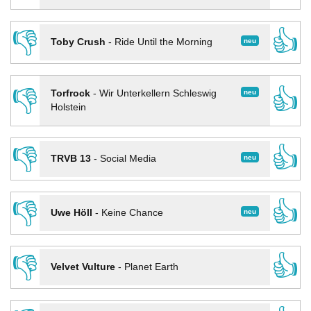
👎
👍
neu
Toby Crush
-
Ride Until the Morning
👎
👍
neu
Torfrock
-
Wir Unterkellern Schleswig
Holstein
👎
👍
neu
TRVB 13
-
Social Media
👎
👍
neu
Uwe Höll
-
Keine Chance
👎
👍
Velvet Vulture
-
Planet Earth