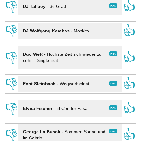
👎
👍
neu
DJ Tallboy
-
36 Grad
👎
👍
DJ Wolfgang Karabas
-
Moskito
👎
👍
neu
Duo WeR
-
Höchste Zeit sich wieder zu
sehn - Single Edit
👎
👍
neu
Echt Steinbach
-
Wegwerfsoldat
👎
👍
neu
Elvira Fischer
-
El Condor Pasa
👎
👍
neu
George La Busch
-
Sommer, Sonne und
im Cabrio