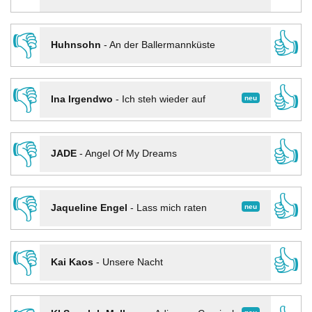
👎
👍
Huhnsohn
-
An der Ballermannküste
👎
👍
neu
Ina Irgendwo
-
Ich steh wieder auf
👎
👍
JADE
-
Angel Of My Dreams
👎
👍
neu
Jaqueline Engel
-
Lass mich raten
👎
👍
Kai Kaos
-
Unsere Nacht