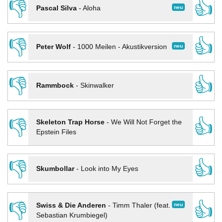
👎
👍
neu
Pascal Silva
-
Aloha
👎
👍
neu
Peter Wolf
-
1000 Meilen - Akustikversion
👎
👍
Rammbock
-
Skinwalker
👎
👍
Skeleton Trap Horse
-
We Will Not Forget the
Epstein Files
👎
👍
Skumbollar
-
Look into My Eyes
👎
👍
neu
Swiss & Die Anderen
-
Timm Thaler (feat.
Sebastian Krumbiegel)