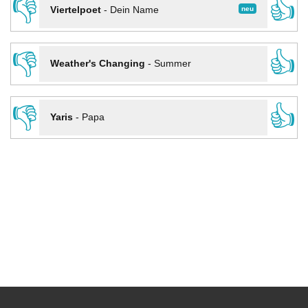
👎
👍
neu
Viertelpoet
-
Dein Name
👎
👍
Weather's Changing
-
Summer
👎
👍
Yaris
-
Papa