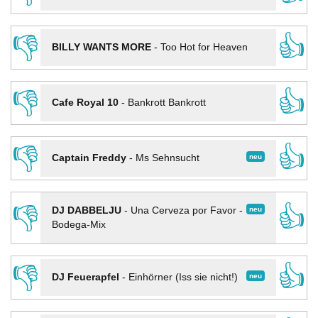
👎
👍
BILLY WANTS MORE
-
Too Hot for Heaven
👎
👍
Cafe Royal 10
-
Bankrott Bankrott
👎
👍
neu
Captain Freddy
-
Ms Sehnsucht
👎
👍
neu
DJ DABBELJU
-
Una Cerveza por Favor -
Bodega-Mix
👎
👍
neu
DJ Feuerapfel
-
Einhörner (Iss sie nicht!)