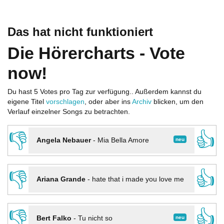
Das hat nicht funktioniert
Die Hörercharts - Vote
now!
Du hast 5 Votes pro Tag zur verfügung.. Außerdem kannst du
eigene Titel
vorschlagen
, oder aber ins
Archiv
blicken, um den
Verlauf einzelner Songs zu betrachten.
👎
👍
neu
Angela Nebauer
-
Mia Bella Amore
👎
👍
Ariana Grande
-
hate that i made you love me
👎
👍
neu
Bert Falko
-
Tu nicht so