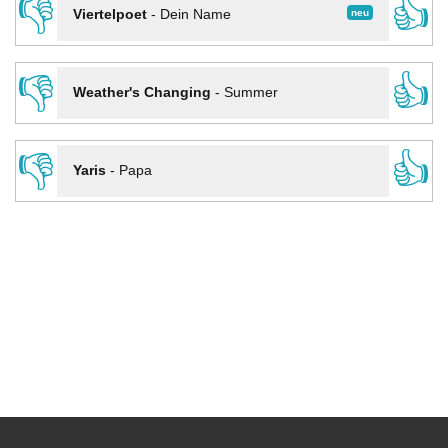
👎
👍
neu
Viertelpoet
-
Dein Name
👎
👍
Weather's Changing
-
Summer
👎
👍
Yaris
-
Papa