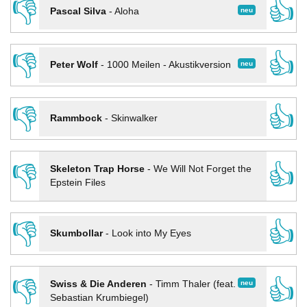
👎
👍
neu
Pascal Silva
-
Aloha
👎
👍
neu
Peter Wolf
-
1000 Meilen - Akustikversion
👎
👍
Rammbock
-
Skinwalker
👎
👍
Skeleton Trap Horse
-
We Will Not Forget the
Epstein Files
👎
👍
Skumbollar
-
Look into My Eyes
👎
👍
neu
Swiss & Die Anderen
-
Timm Thaler (feat.
Sebastian Krumbiegel)