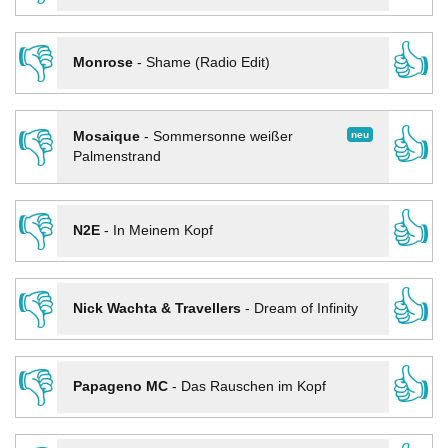
👎
👍
Monrose
-
Shame (Radio Edit)
👎
👍
neu
Mosaique
-
Sommersonne weißer
Palmenstrand
👎
👍
N2E
-
In Meinem Kopf
👎
👍
Nick Wachta & Travellers
-
Dream of Infinity
👎
👍
Papageno MC
-
Das Rauschen im Kopf