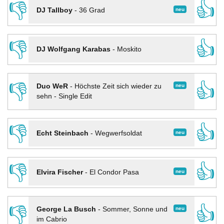
👎
👍
neu
DJ Tallboy
-
36 Grad
👎
👍
DJ Wolfgang Karabas
-
Moskito
👎
👍
neu
Duo WeR
-
Höchste Zeit sich wieder zu
sehn - Single Edit
👎
👍
neu
Echt Steinbach
-
Wegwerfsoldat
👎
👍
neu
Elvira Fischer
-
El Condor Pasa
👎
👍
neu
George La Busch
-
Sommer, Sonne und
im Cabrio