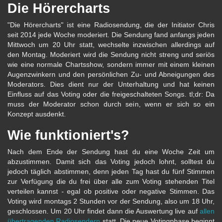
Die Hörercharts
"Die Hörercharts" ist eine Radiosendung, die der Initiator Chris
seit 2014 jede Woche moderiert. Die Sendung fand anfangs jeden
Mittwoch um 20 Uhr statt, wechselte inzwischen allerdings auf
den Montag. Moderiert wird die Sendung nicht streng und seriös
wie eine normale Chartsshow, sondern immer mit einem kleinen
Augenzwinkern und den persönlichen Zu- und Abneigungen des
Moderators. Dies dient nur der Unterhaltung und hat keinen
Einfluss auf das Voting oder die freigeschalteten Songs. tl;dr: Da
muss der Moderator schon durch sein, wenn er sich so ein
Konzept ausdenkt.
Wie funktioniert's?
Nach dem Ende der Sendung hast du eine Woche Zeit um
abzustimmen. Damit sich das Voting jedoch lohnt, solltest du
jedoch täglich abstimmen, denn jeden Tag hast du fünf Stimmen
zur Verfügung die du frei über alle zum Voting stehenden Titel
verteilen kannst - egal ob positive oder negative Stimmen. Das
Voting wird montags 2 Stunden vor der Sendung, also um 18 Uhr,
geschlossen. Um 20 Uhr findet dann die Auswertung live auf
allen
übertragenden Radiosendern
statt. Die neue Votingphase beginnt