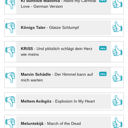
👎
👍
neu
KI Sunclub Mallorca
-
Adios my Carnival
Love - German Version
👎
👍
Königs Taler
-
Glatze Schlumpf
👎
👍
neu
KRiSS
-
Und plötzlich schlägt dein Herz
wie meins
👎
👍
neu
Marvin Schädle
-
Der Himmel kann auf
mich warten
👎
👍
Meltem Acikgöz
-
Explosion In My Heart
👎
👍
Meluntekijä
-
March of the Dead