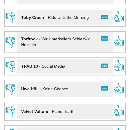
👎
👍
neu
Toby Crush
-
Ride Until the Morning
👎
👍
neu
Torfrock
-
Wir Unterkellern Schleswig
Holstein
👎
👍
neu
TRVB 13
-
Social Media
👎
👍
neu
Uwe Höll
-
Keine Chance
👎
👍
Velvet Vulture
-
Planet Earth