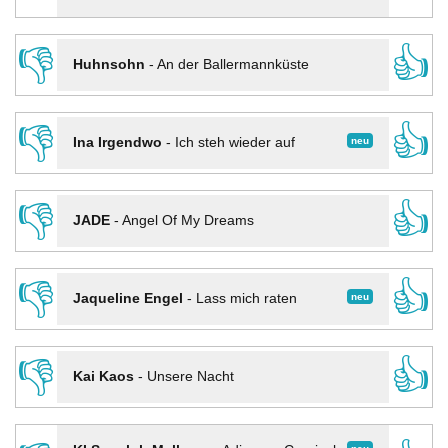
👎
👍
Huhnsohn
-
An der Ballermannküste
👎
👍
neu
Ina Irgendwo
-
Ich steh wieder auf
👎
👍
JADE
-
Angel Of My Dreams
👎
👍
neu
Jaqueline Engel
-
Lass mich raten
👎
👍
Kai Kaos
-
Unsere Nacht