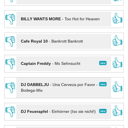
👎
👍
BILLY WANTS MORE
-
Too Hot for Heaven
👎
👍
Cafe Royal 10
-
Bankrott Bankrott
👎
👍
neu
Captain Freddy
-
Ms Sehnsucht
👎
👍
neu
DJ DABBELJU
-
Una Cerveza por Favor -
Bodega-Mix
👎
👍
neu
DJ Feuerapfel
-
Einhörner (Iss sie nicht!)