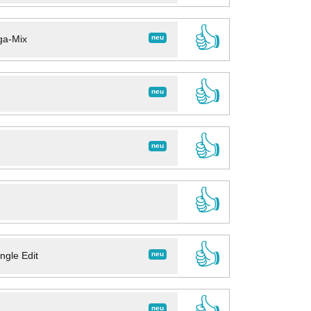
👍
neu
ga-Mix
👍
neu
👍
neu
👍
👍
neu
ngle Edit
👍
neu