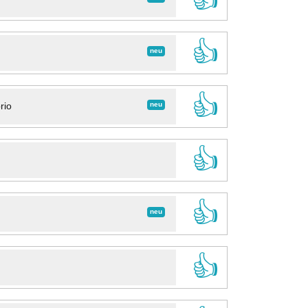
👍
neu
👍
neu
rio
👍
👍
neu
👍