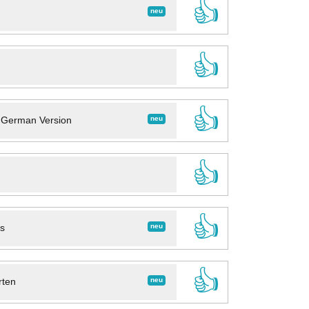
👍
neu
👍
👍
neu
- German Version
👍
👍
neu
ns
👍
neu
rten