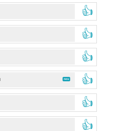
👍
👍
👍
👍
neu
d
👍
👍