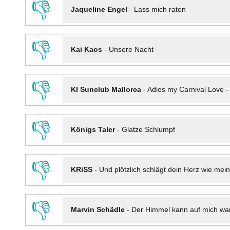
👎
Jaqueline Engel
-
Lass mich raten
👎
Kai Kaos
-
Unsere Nacht
👎
KI Sunclub Mallorca
-
Adios my Carnival Love 
👎
Königs Taler
-
Glatze Schlumpf
👎
KRiSS
-
Und plötzlich schlägt dein Herz wie mei
👎
Marvin Schädle
-
Der Himmel kann auf mich wa