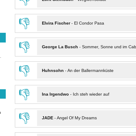
👎
Elvira Fischer
-
El Condor Pasa
👎
George La Busch
-
Sommer, Sonne und im Cab
.
👎
Huhnsohn
-
An der Ballermannküste
👎
Ina Irgendwo
-
Ich steh wieder auf
n
👎
JADE
-
Angel Of My Dreams