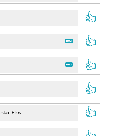
👍
👍
neu
👍
neu
👍
👍
stein Files