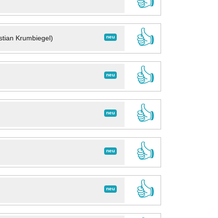
👍
👍
neu
stian Krumbiegel)
👍
neu
👍
neu
👍
neu
👍
neu