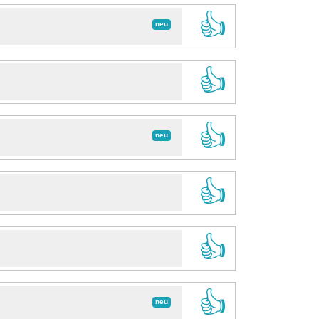
👍
neu
👍
👍
neu
👍
👍
👍
neu