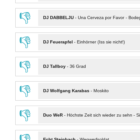
👎
DJ DABBELJU
-
Una Cerveza por Favor - Bode
👎
DJ Feuerapfel
-
Einhörner (Iss sie nicht!)
👎
DJ Tallboy
-
36 Grad
👎
DJ Wolfgang Karabas
-
Moskito
👎
Duo WeR
-
Höchste Zeit sich wieder zu sehn - Si
👎
Echt Steinbach
-
Wegwerfsoldat