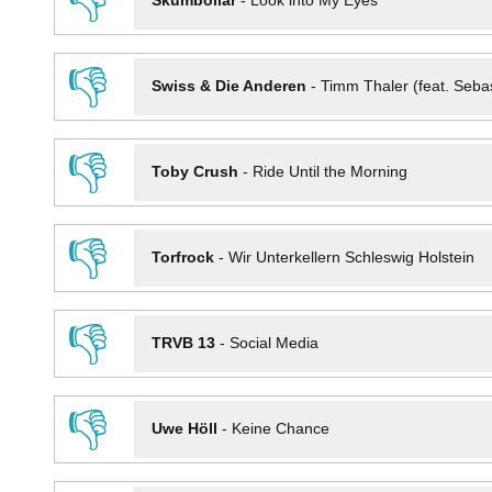
👎
Skumbollar
-
Look into My Eyes
👎
Swiss & Die Anderen
-
Timm Thaler (feat. Seba
👎
Toby Crush
-
Ride Until the Morning
👎
Torfrock
-
Wir Unterkellern Schleswig Holstein
👎
TRVB 13
-
Social Media
👎
Uwe Höll
-
Keine Chance