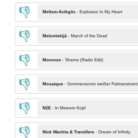
👎
Meltem Acikgöz
-
Explosion In My Heart
👎
Meluntekijä
-
March of the Dead
👎
Monrose
-
Shame (Radio Edit)
👎
Mosaique
-
Sommersonne weißer Palmenstran
👎
N2E
-
In Meinem Kopf
👎
Nick Wachta & Travellers
-
Dream of Infinity