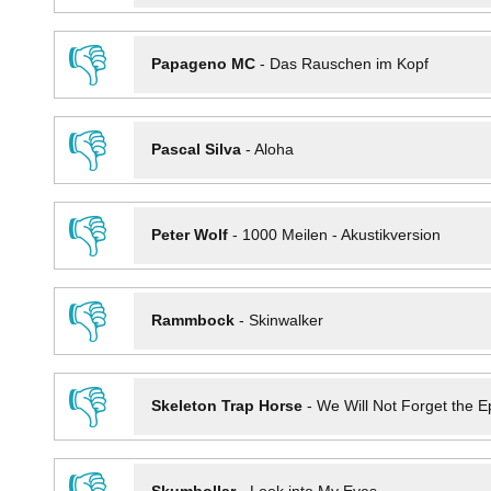
👎
Papageno MC
-
Das Rauschen im Kopf
👎
Pascal Silva
-
Aloha
👎
Peter Wolf
-
1000 Meilen - Akustikversion
👎
Rammbock
-
Skinwalker
👎
Skeleton Trap Horse
-
We Will Not Forget the Ep