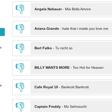
👎
Angela Nebauer
-
Mia Bella Amore
👎
Ariana Grande
-
hate that i made you love me
👎
v
Bert Falko
-
Tu nicht so
👎
BILLY WANTS MORE
-
Too Hot for Heaven
👎
hr
Cafe Royal 10
-
Bankrott Bankrott
👎
Captain Freddy
-
Ms Sehnsucht