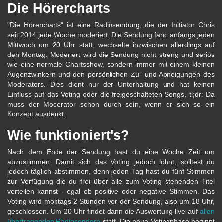
Die Hörercharts
"Die Hörercharts" ist eine Radiosendung, die der Initiator Chris
seit 2014 jede Woche moderiert. Die Sendung fand anfangs jeden
Mittwoch um 20 Uhr statt, wechselte inzwischen allerdings auf
den Montag. Moderiert wird die Sendung nicht streng und seriös
wie eine normale Chartsshow, sondern immer mit einem kleinen
Augenzwinkern und den persönlichen Zu- und Abneigungen des
Moderators. Dies dient nur der Unterhaltung und hat keinen
Einfluss auf das Voting oder die freigeschalteten Songs. tl;dr: Da
muss der Moderator schon durch sein, wenn er sich so ein
Konzept ausdenkt.
Wie funktioniert's?
Nach dem Ende der Sendung hast du eine Woche Zeit um
abzustimmen. Damit sich das Voting jedoch lohnt, solltest du
jedoch täglich abstimmen, denn jeden Tag hast du fünf Stimmen
zur Verfügung die du frei über alle zum Voting stehenden Titel
verteilen kannst - egal ob positive oder negative Stimmen. Das
Voting wird montags 2 Stunden vor der Sendung, also um 18 Uhr,
geschlossen. Um 20 Uhr findet dann die Auswertung live auf
allen
übertragenden Radiosendern
statt. Die neue Votingphase beginnt