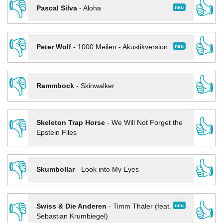
👎
👍
neu
Pascal Silva
-
Aloha
👎
👍
neu
Peter Wolf
-
1000 Meilen - Akustikversion
👎
👍
Rammbock
-
Skinwalker
👎
👍
Skeleton Trap Horse
-
We Will Not Forget the
Epstein Files
👎
👍
Skumbollar
-
Look into My Eyes
👎
👍
neu
Swiss & Die Anderen
-
Timm Thaler (feat.
Sebastian Krumbiegel)