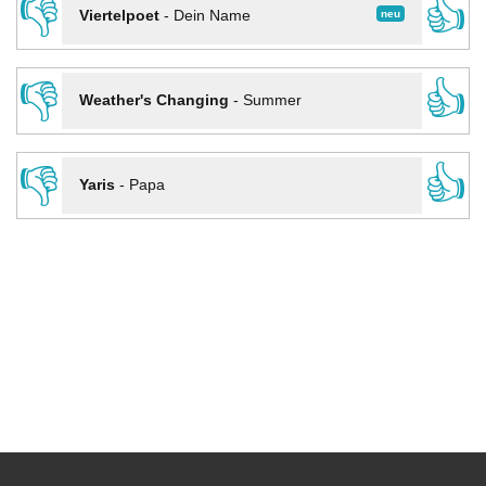
👎
👍
neu
Viertelpoet
-
Dein Name
👎
👍
Weather's Changing
-
Summer
👎
👍
Yaris
-
Papa