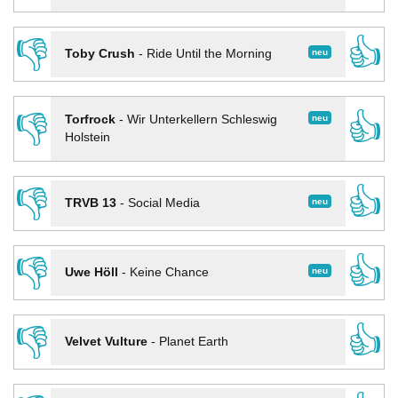
👎
👍
neu
Toby Crush
-
Ride Until the Morning
👎
👍
neu
Torfrock
-
Wir Unterkellern Schleswig
Holstein
👎
👍
neu
TRVB 13
-
Social Media
👎
👍
neu
Uwe Höll
-
Keine Chance
👎
👍
Velvet Vulture
-
Planet Earth