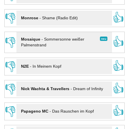
👎
👍
Monrose
-
Shame (Radio Edit)
👎
👍
neu
Mosaique
-
Sommersonne weißer
Palmenstrand
👎
👍
N2E
-
In Meinem Kopf
👎
👍
Nick Wachta & Travellers
-
Dream of Infinity
👎
👍
Papageno MC
-
Das Rauschen im Kopf