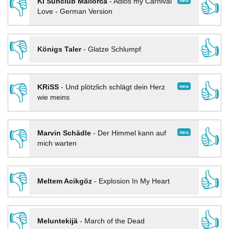
👎
👍
neu
KI Sunclub Mallorca
-
Adios my Carnival
Love - German Version
👎
👍
Königs Taler
-
Glatze Schlumpf
👎
👍
neu
KRiSS
-
Und plötzlich schlägt dein Herz
wie meins
👎
👍
neu
Marvin Schädle
-
Der Himmel kann auf
mich warten
👎
👍
Meltem Acikgöz
-
Explosion In My Heart
👎
👍
Meluntekijä
-
March of the Dead