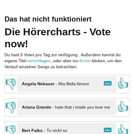
Das hat nicht funktioniert
Die Hörercharts - Vote
now!
Du hast 5 Votes pro Tag zur verfügung.. Außerdem kannst du
eigene Titel
vorschlagen
, oder aber ins
Archiv
blicken, um den
Verlauf einzelner Songs zu betrachten.
👎
👍
neu
Angela Nebauer
-
Mia Bella Amore
👎
👍
Ariana Grande
-
hate that i made you love me
👎
👍
neu
Bert Falko
-
Tu nicht so