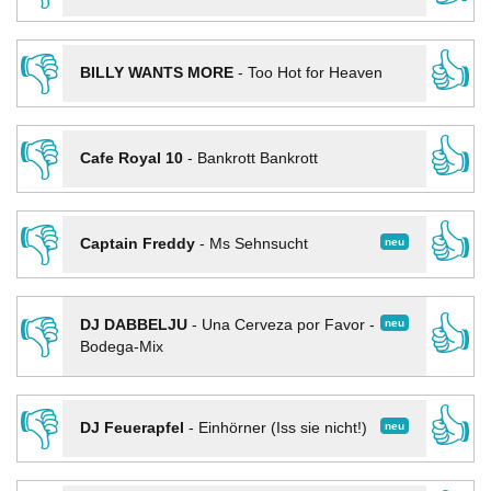
👎
👍
BILLY WANTS MORE
-
Too Hot for Heaven
👎
👍
Cafe Royal 10
-
Bankrott Bankrott
👎
👍
neu
Captain Freddy
-
Ms Sehnsucht
👎
👍
neu
DJ DABBELJU
-
Una Cerveza por Favor -
Bodega-Mix
👎
👍
neu
DJ Feuerapfel
-
Einhörner (Iss sie nicht!)