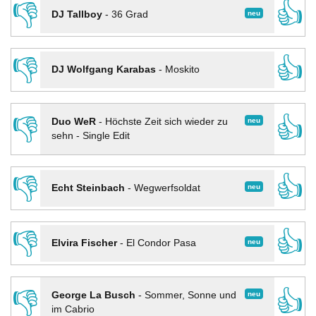
👎
👍
neu
DJ Tallboy
-
36 Grad
👎
👍
DJ Wolfgang Karabas
-
Moskito
👎
👍
neu
Duo WeR
-
Höchste Zeit sich wieder zu
sehn - Single Edit
👎
👍
neu
Echt Steinbach
-
Wegwerfsoldat
👎
👍
neu
Elvira Fischer
-
El Condor Pasa
👎
👍
neu
George La Busch
-
Sommer, Sonne und
im Cabrio