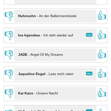
👎
👍
Huhnsohn
-
An der Ballermannküste
👎
👍
neu
Ina Irgendwo
-
Ich steh wieder auf
👎
👍
JADE
-
Angel Of My Dreams
👎
👍
neu
Jaqueline Engel
-
Lass mich raten
👎
👍
Kai Kaos
-
Unsere Nacht