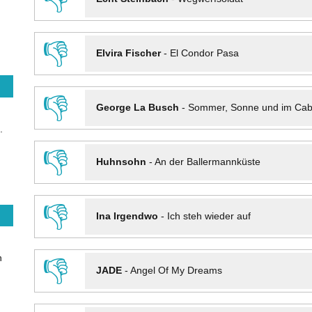
👎
Elvira Fischer
-
El Condor Pasa
👎
George La Busch
-
Sommer, Sonne und im Cab
.
👎
Huhnsohn
-
An der Ballermannküste
👎
Ina Irgendwo
-
Ich steh wieder auf
n
👎
JADE
-
Angel Of My Dreams