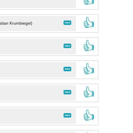
👍
👍
neu
stian Krumbiegel)
👍
neu
👍
neu
👍
neu
👍
neu