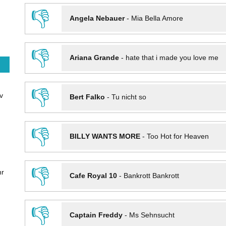
👎
Angela Nebauer
-
Mia Bella Amore
👎
Ariana Grande
-
hate that i made you love me
👎
v
Bert Falko
-
Tu nicht so
👎
BILLY WANTS MORE
-
Too Hot for Heaven
👎
hr
Cafe Royal 10
-
Bankrott Bankrott
👎
Captain Freddy
-
Ms Sehnsucht