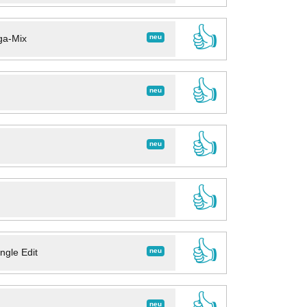
👍
neu
ga-Mix
👍
neu
👍
neu
👍
👍
neu
ngle Edit
👍
neu