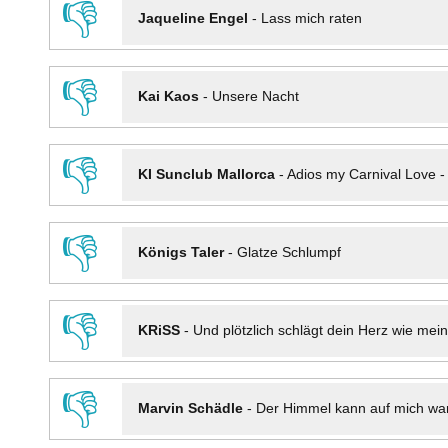
👎
Jaqueline Engel
-
Lass mich raten
👎
Kai Kaos
-
Unsere Nacht
👎
KI Sunclub Mallorca
-
Adios my Carnival Love 
👎
Königs Taler
-
Glatze Schlumpf
👎
KRiSS
-
Und plötzlich schlägt dein Herz wie mei
👎
Marvin Schädle
-
Der Himmel kann auf mich wa