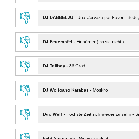
👎
DJ DABBELJU
-
Una Cerveza por Favor - Bode
👎
DJ Feuerapfel
-
Einhörner (Iss sie nicht!)
👎
DJ Tallboy
-
36 Grad
👎
DJ Wolfgang Karabas
-
Moskito
👎
Duo WeR
-
Höchste Zeit sich wieder zu sehn - Si
👎
Echt Steinbach
-
Wegwerfsoldat