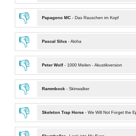
👎
Papageno MC
-
Das Rauschen im Kopf
👎
Pascal Silva
-
Aloha
👎
Peter Wolf
-
1000 Meilen - Akustikversion
👎
Rammbock
-
Skinwalker
👎
Skeleton Trap Horse
-
We Will Not Forget the Ep