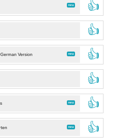
👍
neu
👍
👍
neu
- German Version
👍
👍
neu
ns
👍
neu
rten