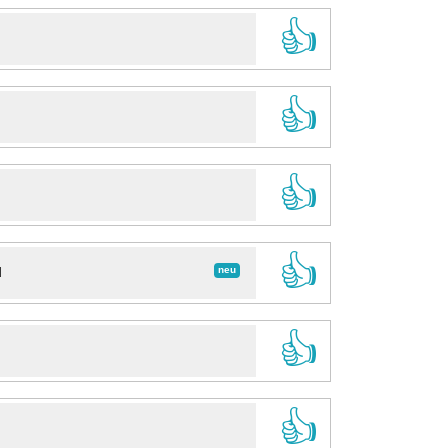
👍
👍
👍
👍
neu
d
👍
👍