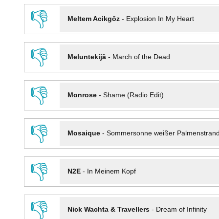
👎
Meltem Acikgöz
-
Explosion In My Heart
👎
Meluntekijä
-
March of the Dead
👎
Monrose
-
Shame (Radio Edit)
👎
Mosaique
-
Sommersonne weißer Palmenstran
👎
N2E
-
In Meinem Kopf
👎
Nick Wachta & Travellers
-
Dream of Infinity