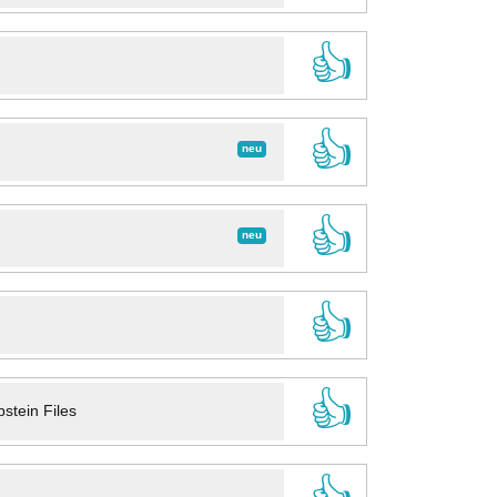
👍
👍
neu
👍
neu
👍
👍
stein Files