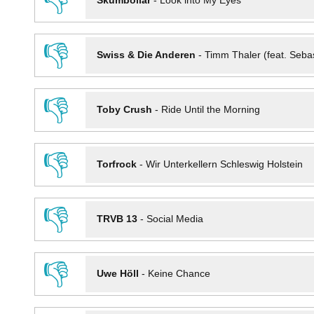
👎
Skumbollar
-
Look into My Eyes
👎
Swiss & Die Anderen
-
Timm Thaler (feat. Seba
👎
Toby Crush
-
Ride Until the Morning
👎
Torfrock
-
Wir Unterkellern Schleswig Holstein
👎
TRVB 13
-
Social Media
👎
Uwe Höll
-
Keine Chance