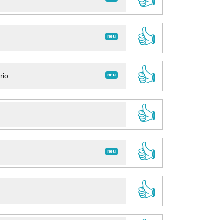
👍
neu
👍
neu
rio
👍
👍
neu
👍