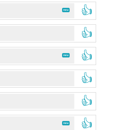
👍
neu
👍
👍
neu
👍
👍
👍
neu