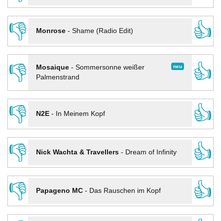
👎
👍
Monrose
-
Shame (Radio Edit)
👎
👍
neu
Mosaique
-
Sommersonne weißer
Palmenstrand
👎
👍
N2E
-
In Meinem Kopf
👎
👍
Nick Wachta & Travellers
-
Dream of Infinity
👎
👍
Papageno MC
-
Das Rauschen im Kopf