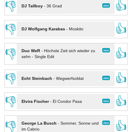
👎
👍
neu
DJ Tallboy
-
36 Grad
👎
👍
DJ Wolfgang Karabas
-
Moskito
👎
👍
neu
Duo WeR
-
Höchste Zeit sich wieder zu
sehn - Single Edit
👎
👍
neu
Echt Steinbach
-
Wegwerfsoldat
👎
👍
neu
Elvira Fischer
-
El Condor Pasa
👎
👍
neu
George La Busch
-
Sommer, Sonne und
im Cabrio