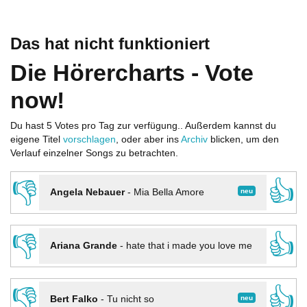
Das hat nicht funktioniert
Die Hörercharts - Vote
now!
Du hast 5 Votes pro Tag zur verfügung.. Außerdem kannst du
eigene Titel
vorschlagen
, oder aber ins
Archiv
blicken, um den
Verlauf einzelner Songs zu betrachten.
👎
👍
neu
Angela Nebauer
-
Mia Bella Amore
👎
👍
Ariana Grande
-
hate that i made you love me
👎
👍
neu
Bert Falko
-
Tu nicht so