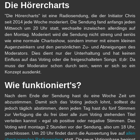
Die Hörercharts
"Die Hörercharts" ist eine Radiosendung, die der Initiator Chris
seit 2014 jede Woche moderiert. Die Sendung fand anfangs jeden
Mittwoch um 20 Uhr statt, wechselte inzwischen allerdings auf
den Montag. Moderiert wird die Sendung nicht streng und seriös
wie eine normale Chartsshow, sondern immer mit einem kleinen
Augenzwinkern und den persönlichen Zu- und Abneigungen des
Moderators. Dies dient nur der Unterhaltung und hat keinen
Einfluss auf das Voting oder die freigeschalteten Songs. tl;dr: Da
muss der Moderator schon durch sein, wenn er sich so ein
Konzept ausdenkt.
Wie funktioniert's?
Nach dem Ende der Sendung hast du eine Woche Zeit um
abzustimmen. Damit sich das Voting jedoch lohnt, solltest du
jedoch täglich abstimmen, denn jeden Tag hast du fünf Stimmen
zur Verfügung die du frei über alle zum Voting stehenden Titel
verteilen kannst - egal ob positive oder negative Stimmen. Das
Voting wird montags 2 Stunden vor der Sendung, also um 18 Uhr,
geschlossen. Um 20 Uhr findet dann die Auswertung live auf
allen
übertragenden Radiosendern
statt. Die neue Votingphase beginnt