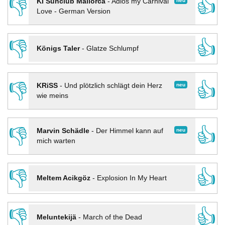
👎
👍
neu
KI Sunclub Mallorca
-
Adios my Carnival
Love - German Version
👎
👍
Königs Taler
-
Glatze Schlumpf
👎
👍
neu
KRiSS
-
Und plötzlich schlägt dein Herz
wie meins
👎
👍
neu
Marvin Schädle
-
Der Himmel kann auf
mich warten
👎
👍
Meltem Acikgöz
-
Explosion In My Heart
👎
👍
Meluntekijä
-
March of the Dead