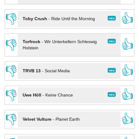
👎
👍
neu
Toby Crush
-
Ride Until the Morning
👎
👍
neu
Torfrock
-
Wir Unterkellern Schleswig
Holstein
👎
👍
neu
TRVB 13
-
Social Media
👎
👍
neu
Uwe Höll
-
Keine Chance
👎
👍
Velvet Vulture
-
Planet Earth