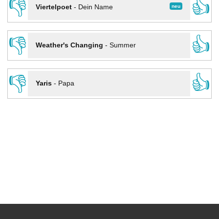
👎
👍
neu
Viertelpoet
-
Dein Name
👎
👍
Weather's Changing
-
Summer
👎
👍
Yaris
-
Papa