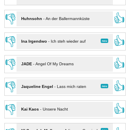
👎
👍
Huhnsohn
-
An der Ballermannküste
👎
👍
neu
Ina Irgendwo
-
Ich steh wieder auf
👎
👍
JADE
-
Angel Of My Dreams
👎
👍
neu
Jaqueline Engel
-
Lass mich raten
👎
👍
Kai Kaos
-
Unsere Nacht