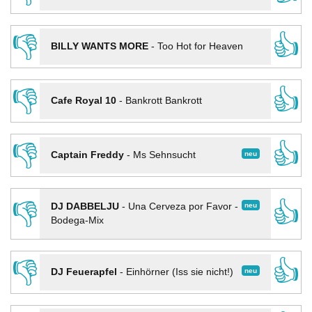
👎
👍
BILLY WANTS MORE
-
Too Hot for Heaven
👎
👍
Cafe Royal 10
-
Bankrott Bankrott
👎
👍
neu
Captain Freddy
-
Ms Sehnsucht
👎
👍
neu
DJ DABBELJU
-
Una Cerveza por Favor -
Bodega-Mix
👎
👍
neu
DJ Feuerapfel
-
Einhörner (Iss sie nicht!)