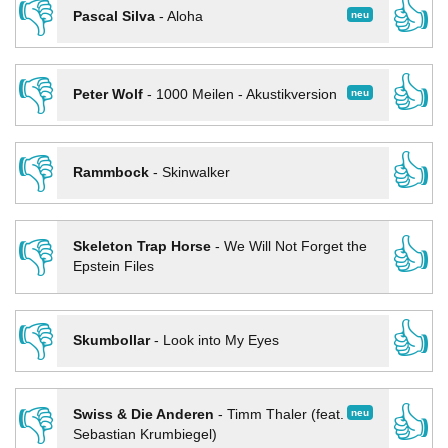
👎
👍
neu
Pascal Silva
-
Aloha
👎
👍
neu
Peter Wolf
-
1000 Meilen - Akustikversion
👎
👍
Rammbock
-
Skinwalker
👎
👍
Skeleton Trap Horse
-
We Will Not Forget the
Epstein Files
👎
👍
Skumbollar
-
Look into My Eyes
👎
👍
neu
Swiss & Die Anderen
-
Timm Thaler (feat.
Sebastian Krumbiegel)