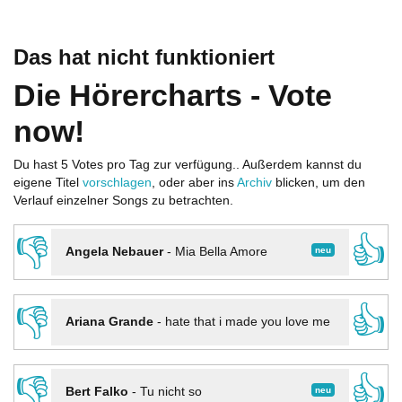
Das hat nicht funktioniert
Die Hörercharts - Vote
now!
Du hast 5 Votes pro Tag zur verfügung.. Außerdem kannst du
eigene Titel
vorschlagen
, oder aber ins
Archiv
blicken, um den
Verlauf einzelner Songs zu betrachten.
👎
👍
neu
Angela Nebauer
-
Mia Bella Amore
👎
👍
Ariana Grande
-
hate that i made you love me
👎
👍
neu
Bert Falko
-
Tu nicht so