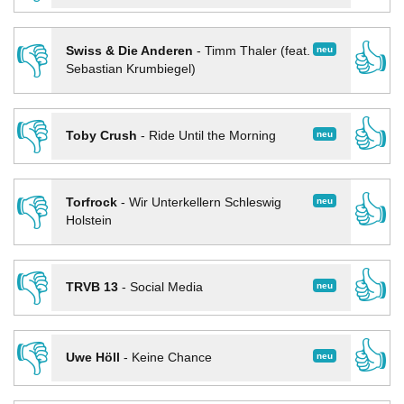
👎
👍
neu
Swiss & Die Anderen
-
Timm Thaler (feat.
Sebastian Krumbiegel)
👎
👍
neu
Toby Crush
-
Ride Until the Morning
👎
👍
neu
Torfrock
-
Wir Unterkellern Schleswig
Holstein
👎
👍
neu
TRVB 13
-
Social Media
👎
👍
neu
Uwe Höll
-
Keine Chance