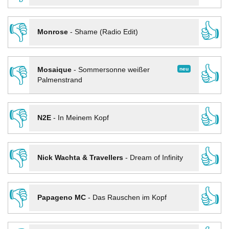
👎
👍
Monrose
-
Shame (Radio Edit)
👎
👍
neu
Mosaique
-
Sommersonne weißer
Palmenstrand
👎
👍
N2E
-
In Meinem Kopf
👎
👍
Nick Wachta & Travellers
-
Dream of Infinity
👎
👍
Papageno MC
-
Das Rauschen im Kopf