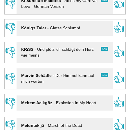
👎
👍
neu
KI Sunclub Mallorca
-
Adios my Carnival
Love - German Version
👎
👍
Königs Taler
-
Glatze Schlumpf
👎
👍
neu
KRiSS
-
Und plötzlich schlägt dein Herz
wie meins
👎
👍
neu
Marvin Schädle
-
Der Himmel kann auf
mich warten
👎
👍
Meltem Acikgöz
-
Explosion In My Heart
👎
👍
Meluntekijä
-
March of the Dead