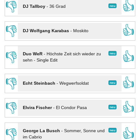
👎
👍
neu
DJ Tallboy
-
36 Grad
👎
👍
DJ Wolfgang Karabas
-
Moskito
👎
👍
neu
Duo WeR
-
Höchste Zeit sich wieder zu
sehn - Single Edit
👎
👍
neu
Echt Steinbach
-
Wegwerfsoldat
👎
👍
neu
Elvira Fischer
-
El Condor Pasa
👎
👍
neu
George La Busch
-
Sommer, Sonne und
im Cabrio