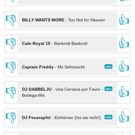
👎
👍
BILLY WANTS MORE
-
Too Hot for Heaven
👎
👍
Cafe Royal 10
-
Bankrott Bankrott
👎
👍
neu
Captain Freddy
-
Ms Sehnsucht
👎
👍
neu
DJ DABBELJU
-
Una Cerveza por Favor -
Bodega-Mix
👎
👍
neu
DJ Feuerapfel
-
Einhörner (Iss sie nicht!)