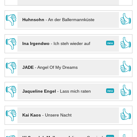
👎
👍
Huhnsohn
-
An der Ballermannküste
👎
👍
neu
Ina Irgendwo
-
Ich steh wieder auf
👎
👍
JADE
-
Angel Of My Dreams
👎
👍
neu
Jaqueline Engel
-
Lass mich raten
👎
👍
Kai Kaos
-
Unsere Nacht