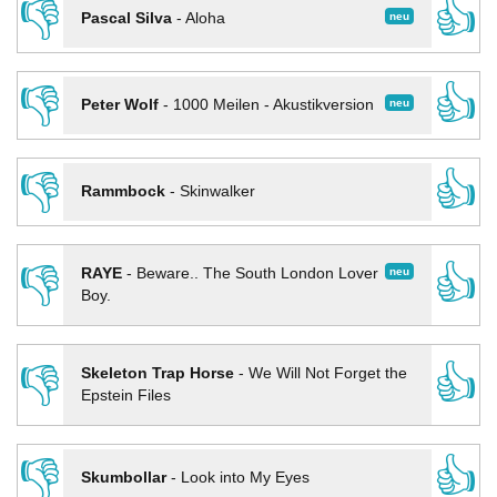
👎
👍
neu
Pascal Silva
-
Aloha
👎
👍
neu
Peter Wolf
-
1000 Meilen - Akustikversion
👎
👍
Rammbock
-
Skinwalker
👎
👍
neu
RAYE
-
Beware.. The South London Lover
Boy.
👎
👍
Skeleton Trap Horse
-
We Will Not Forget the
Epstein Files
👎
👍
Skumbollar
-
Look into My Eyes