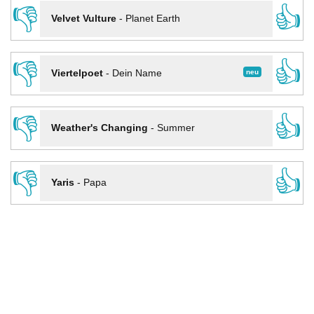
👎
👍
Velvet Vulture
-
Planet Earth
👎
👍
neu
Viertelpoet
-
Dein Name
👎
👍
Weather's Changing
-
Summer
👎
👍
Yaris
-
Papa