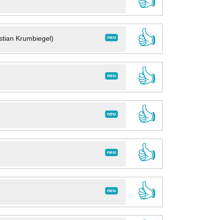
👍
👍
neu
stian Krumbiegel)
👍
neu
👍
neu
👍
neu
👍
neu