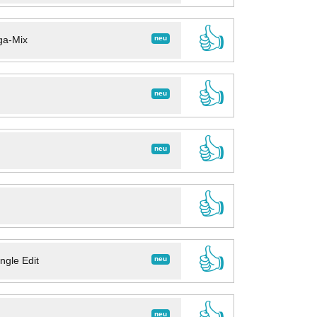
👍
neu
ga-Mix
👍
neu
👍
neu
👍
👍
neu
ngle Edit
👍
neu