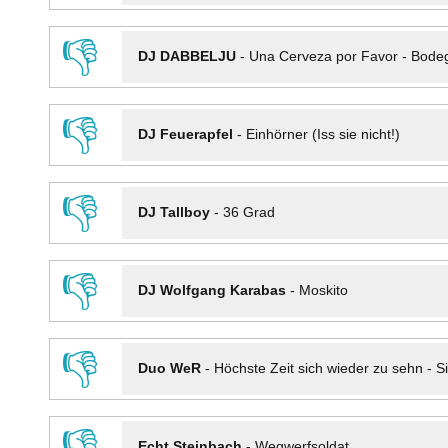
👎
DJ DABBELJU
-
Una Cerveza por Favor - Bode
👎
DJ Feuerapfel
-
Einhörner (Iss sie nicht!)
👎
DJ Tallboy
-
36 Grad
👎
DJ Wolfgang Karabas
-
Moskito
👎
Duo WeR
-
Höchste Zeit sich wieder zu sehn - Si
👎
Echt Steinbach
-
Wegwerfsoldat