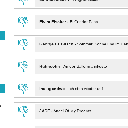
👎
Elvira Fischer
-
El Condor Pasa
👎
George La Busch
-
Sommer, Sonne und im Cab
.
👎
Huhnsohn
-
An der Ballermannküste
👎
Ina Irgendwo
-
Ich steh wieder auf
n
👎
JADE
-
Angel Of My Dreams