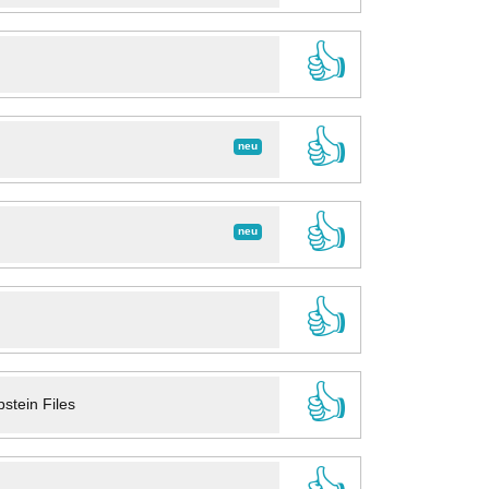
👍
👍
neu
👍
neu
👍
👍
stein Files