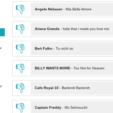
👎
Angela Nebauer
-
Mia Bella Amore
👎
Ariana Grande
-
hate that i made you love me
👎
v
Bert Falko
-
Tu nicht so
👎
BILLY WANTS MORE
-
Too Hot for Heaven
👎
hr
Cafe Royal 10
-
Bankrott Bankrott
👎
Captain Freddy
-
Ms Sehnsucht