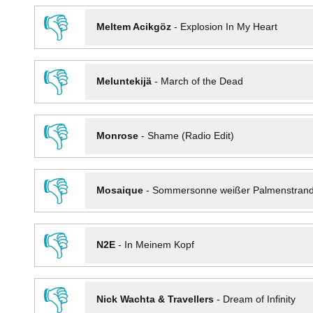
👎
Meltem Acikgöz
-
Explosion In My Heart
👎
Meluntekijä
-
March of the Dead
👎
Monrose
-
Shame (Radio Edit)
👎
Mosaique
-
Sommersonne weißer Palmenstran
👎
N2E
-
In Meinem Kopf
👎
Nick Wachta & Travellers
-
Dream of Infinity