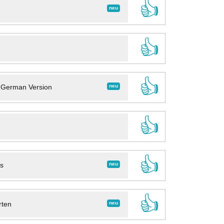
👍
neu
👍
👍
neu
- German Version
👍
👍
neu
ns
👍
neu
rten