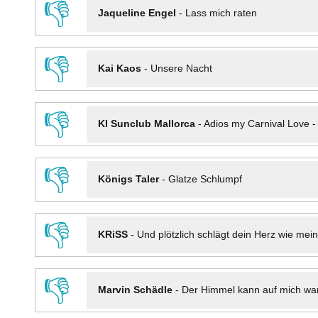
👎
Jaqueline Engel
-
Lass mich raten
👎
Kai Kaos
-
Unsere Nacht
👎
KI Sunclub Mallorca
-
Adios my Carnival Love 
👎
Königs Taler
-
Glatze Schlumpf
👎
KRiSS
-
Und plötzlich schlägt dein Herz wie mei
👎
Marvin Schädle
-
Der Himmel kann auf mich wa