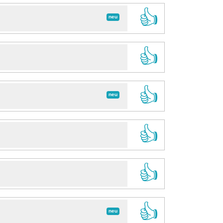
👍
neu
👍
👍
neu
👍
👍
👍
neu