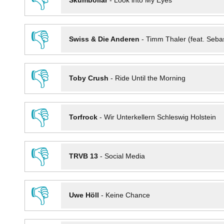
👎
Skumbollar
-
Look into My Eyes
👎
Swiss & Die Anderen
-
Timm Thaler (feat. Seba
👎
Toby Crush
-
Ride Until the Morning
👎
Torfrock
-
Wir Unterkellern Schleswig Holstein
👎
TRVB 13
-
Social Media
👎
Uwe Höll
-
Keine Chance