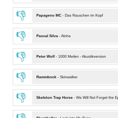
👎
Papageno MC
-
Das Rauschen im Kopf
👎
Pascal Silva
-
Aloha
👎
Peter Wolf
-
1000 Meilen - Akustikversion
👎
Rammbock
-
Skinwalker
👎
Skeleton Trap Horse
-
We Will Not Forget the Ep