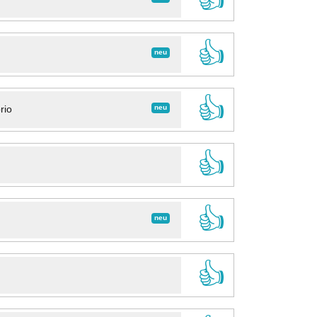
👍
neu
👍
neu
rio
👍
👍
neu
👍