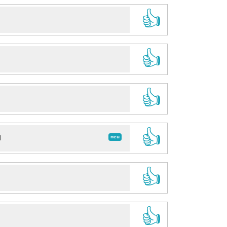
👍
👍
👍
👍
neu
d
👍
👍