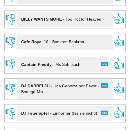
👎
👍
BILLY WANTS MORE
-
Too Hot for Heaven
👎
👍
Cafe Royal 10
-
Bankrott Bankrott
👎
👍
neu
Captain Freddy
-
Ms Sehnsucht
👎
👍
neu
DJ DABBELJU
-
Una Cerveza por Favor -
Bodega-Mix
👎
👍
neu
DJ Feuerapfel
-
Einhörner (Iss sie nicht!)