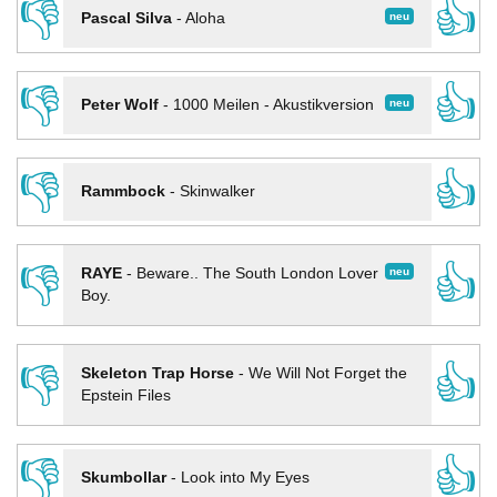
👎
👍
neu
Pascal Silva
-
Aloha
👎
👍
neu
Peter Wolf
-
1000 Meilen - Akustikversion
👎
👍
Rammbock
-
Skinwalker
👎
👍
neu
RAYE
-
Beware.. The South London Lover
Boy.
👎
👍
Skeleton Trap Horse
-
We Will Not Forget the
Epstein Files
👎
👍
Skumbollar
-
Look into My Eyes