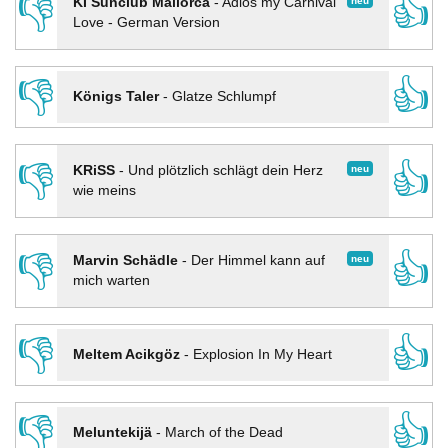
👎
👍
neu
KI Sunclub Mallorca
-
Adios my Carnival
Love - German Version
👎
👍
Königs Taler
-
Glatze Schlumpf
👎
👍
neu
KRiSS
-
Und plötzlich schlägt dein Herz
wie meins
👎
👍
neu
Marvin Schädle
-
Der Himmel kann auf
mich warten
👎
👍
Meltem Acikgöz
-
Explosion In My Heart
👎
👍
Meluntekijä
-
March of the Dead