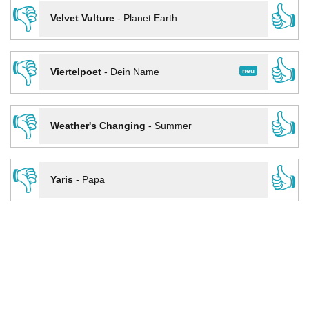
👎
👍
Velvet Vulture
-
Planet Earth
👎
👍
neu
Viertelpoet
-
Dein Name
👎
👍
Weather's Changing
-
Summer
👎
👍
Yaris
-
Papa