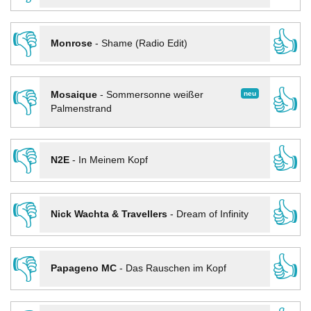
👎
👍
Monrose
-
Shame (Radio Edit)
👎
👍
neu
Mosaique
-
Sommersonne weißer
Palmenstrand
👎
👍
N2E
-
In Meinem Kopf
👎
👍
Nick Wachta & Travellers
-
Dream of Infinity
👎
👍
Papageno MC
-
Das Rauschen im Kopf