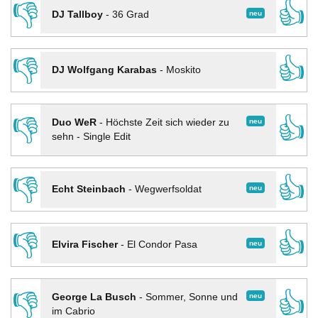
👎
👍
neu
DJ Tallboy
-
36 Grad
👎
👍
DJ Wolfgang Karabas
-
Moskito
👎
👍
neu
Duo WeR
-
Höchste Zeit sich wieder zu
sehn - Single Edit
👎
👍
neu
Echt Steinbach
-
Wegwerfsoldat
👎
👍
neu
Elvira Fischer
-
El Condor Pasa
👎
👍
neu
George La Busch
-
Sommer, Sonne und
im Cabrio