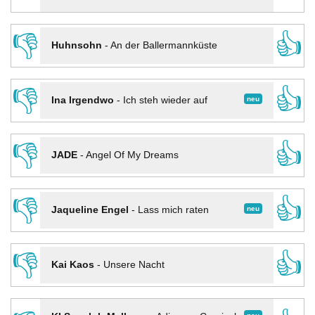
👎
👍
Huhnsohn
-
An der Ballermannküste
👎
👍
neu
Ina Irgendwo
-
Ich steh wieder auf
👎
👍
JADE
-
Angel Of My Dreams
👎
👍
neu
Jaqueline Engel
-
Lass mich raten
👎
👍
Kai Kaos
-
Unsere Nacht