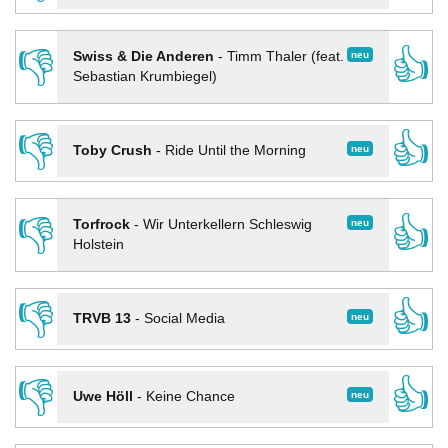
👎
👍
neu
Swiss & Die Anderen
-
Timm Thaler (feat.
Sebastian Krumbiegel)
👎
👍
neu
Toby Crush
-
Ride Until the Morning
👎
👍
neu
Torfrock
-
Wir Unterkellern Schleswig
Holstein
👎
👍
neu
TRVB 13
-
Social Media
👎
👍
neu
Uwe Höll
-
Keine Chance