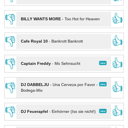
👎
👍
BILLY WANTS MORE
-
Too Hot for Heaven
👎
👍
Cafe Royal 10
-
Bankrott Bankrott
👎
👍
neu
Captain Freddy
-
Ms Sehnsucht
👎
👍
neu
DJ DABBELJU
-
Una Cerveza por Favor -
Bodega-Mix
👎
👍
neu
DJ Feuerapfel
-
Einhörner (Iss sie nicht!)