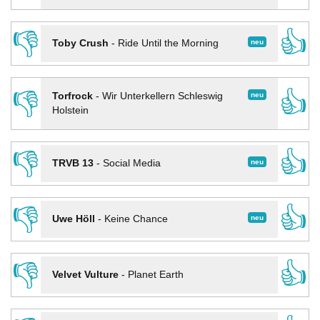
👎
👍
neu
Toby Crush
-
Ride Until the Morning
👎
👍
neu
Torfrock
-
Wir Unterkellern Schleswig
Holstein
👎
👍
neu
TRVB 13
-
Social Media
👎
👍
neu
Uwe Höll
-
Keine Chance
👎
👍
Velvet Vulture
-
Planet Earth