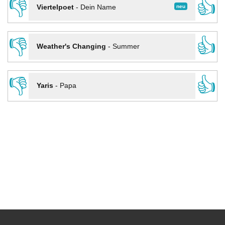
👎
👍
neu
Viertelpoet
-
Dein Name
👎
👍
Weather's Changing
-
Summer
👎
👍
Yaris
-
Papa