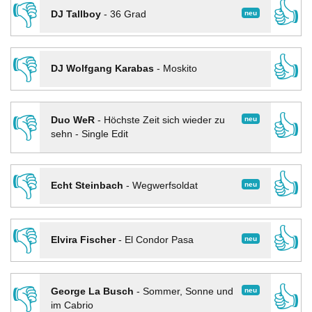
👎
👍
neu
DJ Tallboy
-
36 Grad
👎
👍
DJ Wolfgang Karabas
-
Moskito
👎
👍
neu
Duo WeR
-
Höchste Zeit sich wieder zu
sehn - Single Edit
👎
👍
neu
Echt Steinbach
-
Wegwerfsoldat
👎
👍
neu
Elvira Fischer
-
El Condor Pasa
👎
👍
neu
George La Busch
-
Sommer, Sonne und
im Cabrio