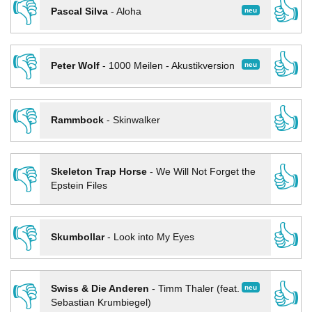
👎
👍
neu
Pascal Silva
-
Aloha
👎
👍
neu
Peter Wolf
-
1000 Meilen - Akustikversion
👎
👍
Rammbock
-
Skinwalker
👎
👍
Skeleton Trap Horse
-
We Will Not Forget the
Epstein Files
👎
👍
Skumbollar
-
Look into My Eyes
👎
👍
neu
Swiss & Die Anderen
-
Timm Thaler (feat.
Sebastian Krumbiegel)