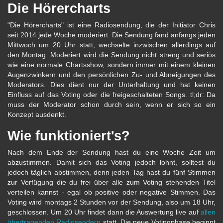
Die Hörercharts
"Die Hörercharts" ist eine Radiosendung, die der Initiator Chris
seit 2014 jede Woche moderiert. Die Sendung fand anfangs jeden
Mittwoch um 20 Uhr statt, wechselte inzwischen allerdings auf
den Montag. Moderiert wird die Sendung nicht streng und seriös
wie eine normale Chartsshow, sondern immer mit einem kleinen
Augenzwinkern und den persönlichen Zu- und Abneigungen des
Moderators. Dies dient nur der Unterhaltung und hat keinen
Einfluss auf das Voting oder die freigeschalteten Songs. tl;dr: Da
muss der Moderator schon durch sein, wenn er sich so ein
Konzept ausdenkt.
Wie funktioniert's?
Nach dem Ende der Sendung hast du eine Woche Zeit um
abzustimmen. Damit sich das Voting jedoch lohnt, solltest du
jedoch täglich abstimmen, denn jeden Tag hast du fünf Stimmen
zur Verfügung die du frei über alle zum Voting stehenden Titel
verteilen kannst - egal ob positive oder negative Stimmen. Das
Voting wird montags 2 Stunden vor der Sendung, also um 18 Uhr,
geschlossen. Um 20 Uhr findet dann die Auswertung live auf
allen
übertragenden Radiosendern
statt. Die neue Votingphase beginnt