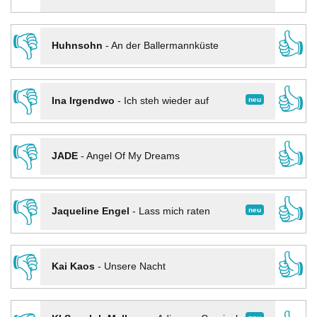
👎
👍
Huhnsohn
-
An der Ballermannküste
👎
👍
neu
Ina Irgendwo
-
Ich steh wieder auf
👎
👍
JADE
-
Angel Of My Dreams
👎
👍
neu
Jaqueline Engel
-
Lass mich raten
👎
👍
Kai Kaos
-
Unsere Nacht