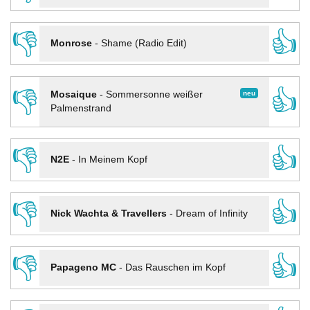
👎
👍
Monrose
-
Shame (Radio Edit)
👎
👍
neu
Mosaique
-
Sommersonne weißer
Palmenstrand
👎
👍
N2E
-
In Meinem Kopf
👎
👍
Nick Wachta & Travellers
-
Dream of Infinity
👎
👍
Papageno MC
-
Das Rauschen im Kopf