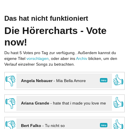
Das hat nicht funktioniert
Die Hörercharts - Vote
now!
Du hast 5 Votes pro Tag zur verfügung.. Außerdem kannst du
eigene Titel
vorschlagen
, oder aber ins
Archiv
blicken, um den
Verlauf einzelner Songs zu betrachten.
👎
👍
neu
Angela Nebauer
-
Mia Bella Amore
👎
👍
Ariana Grande
-
hate that i made you love me
👎
👍
neu
Bert Falko
-
Tu nicht so