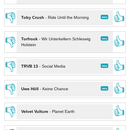
👎
👍
neu
Toby Crush
-
Ride Until the Morning
👎
👍
neu
Torfrock
-
Wir Unterkellern Schleswig
Holstein
👎
👍
neu
TRVB 13
-
Social Media
👎
👍
neu
Uwe Höll
-
Keine Chance
👎
👍
Velvet Vulture
-
Planet Earth