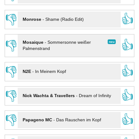
👎
👍
Monrose
-
Shame (Radio Edit)
👎
👍
neu
Mosaique
-
Sommersonne weißer
Palmenstrand
👎
👍
N2E
-
In Meinem Kopf
👎
👍
Nick Wachta & Travellers
-
Dream of Infinity
👎
👍
Papageno MC
-
Das Rauschen im Kopf