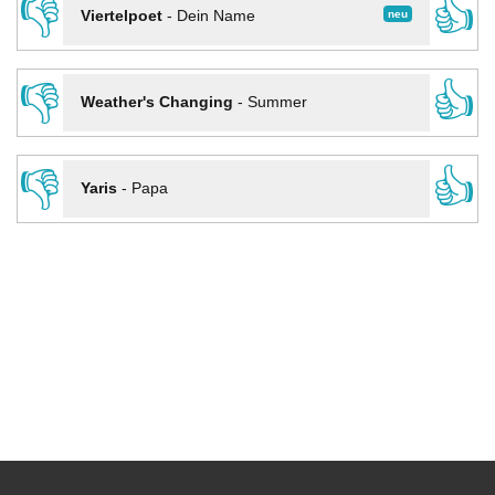
👎
👍
neu
Viertelpoet
-
Dein Name
👎
👍
Weather's Changing
-
Summer
👎
👍
Yaris
-
Papa