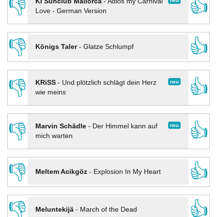
👎
👍
neu
KI Sunclub Mallorca
-
Adios my Carnival
Love - German Version
👎
👍
Königs Taler
-
Glatze Schlumpf
👎
👍
neu
KRiSS
-
Und plötzlich schlägt dein Herz
wie meins
👎
👍
neu
Marvin Schädle
-
Der Himmel kann auf
mich warten
👎
👍
Meltem Acikgöz
-
Explosion In My Heart
👎
👍
Meluntekijä
-
March of the Dead