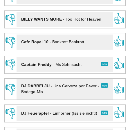
👎
👍
BILLY WANTS MORE
-
Too Hot for Heaven
👎
👍
Cafe Royal 10
-
Bankrott Bankrott
👎
👍
neu
Captain Freddy
-
Ms Sehnsucht
👎
👍
neu
DJ DABBELJU
-
Una Cerveza por Favor -
Bodega-Mix
👎
👍
neu
DJ Feuerapfel
-
Einhörner (Iss sie nicht!)