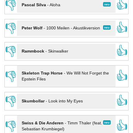
👎
👍
neu
Pascal Silva
-
Aloha
👎
👍
neu
Peter Wolf
-
1000 Meilen - Akustikversion
👎
👍
Rammbock
-
Skinwalker
👎
👍
Skeleton Trap Horse
-
We Will Not Forget the
Epstein Files
👎
👍
Skumbollar
-
Look into My Eyes
👎
👍
neu
Swiss & Die Anderen
-
Timm Thaler (feat.
Sebastian Krumbiegel)