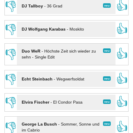
👎
👍
neu
DJ Tallboy
-
36 Grad
👎
👍
DJ Wolfgang Karabas
-
Moskito
👎
👍
neu
Duo WeR
-
Höchste Zeit sich wieder zu
sehn - Single Edit
👎
👍
neu
Echt Steinbach
-
Wegwerfsoldat
👎
👍
neu
Elvira Fischer
-
El Condor Pasa
👎
👍
neu
George La Busch
-
Sommer, Sonne und
im Cabrio