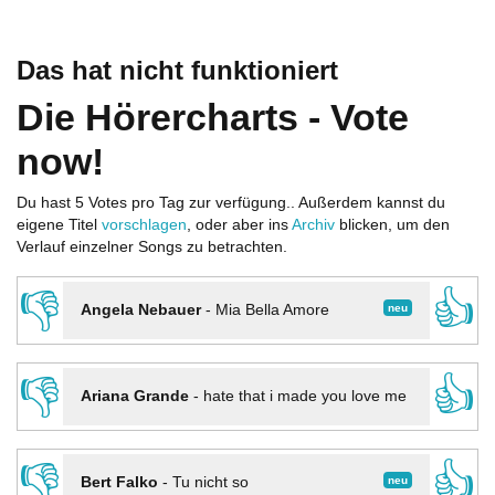
Das hat nicht funktioniert
Die Hörercharts - Vote
now!
Du hast 5 Votes pro Tag zur verfügung.. Außerdem kannst du
eigene Titel
vorschlagen
, oder aber ins
Archiv
blicken, um den
Verlauf einzelner Songs zu betrachten.
👎
👍
neu
Angela Nebauer
-
Mia Bella Amore
👎
👍
Ariana Grande
-
hate that i made you love me
👎
👍
neu
Bert Falko
-
Tu nicht so