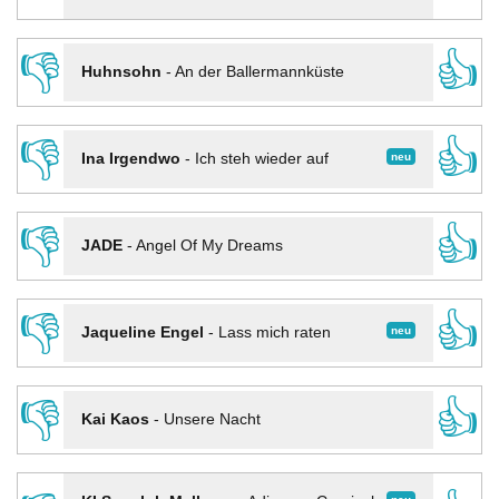
👎
👍
Huhnsohn
-
An der Ballermannküste
👎
👍
neu
Ina Irgendwo
-
Ich steh wieder auf
👎
👍
JADE
-
Angel Of My Dreams
👎
👍
neu
Jaqueline Engel
-
Lass mich raten
👎
👍
Kai Kaos
-
Unsere Nacht