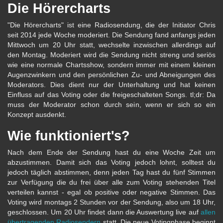
Die Hörercharts
"Die Hörercharts" ist eine Radiosendung, die der Initiator Chris
seit 2014 jede Woche moderiert. Die Sendung fand anfangs jeden
Mittwoch um 20 Uhr statt, wechselte inzwischen allerdings auf
den Montag. Moderiert wird die Sendung nicht streng und seriös
wie eine normale Chartsshow, sondern immer mit einem kleinen
Augenzwinkern und den persönlichen Zu- und Abneigungen des
Moderators. Dies dient nur der Unterhaltung und hat keinen
Einfluss auf das Voting oder die freigeschalteten Songs. tl;dr: Da
muss der Moderator schon durch sein, wenn er sich so ein
Konzept ausdenkt.
Wie funktioniert's?
Nach dem Ende der Sendung hast du eine Woche Zeit um
abzustimmen. Damit sich das Voting jedoch lohnt, solltest du
jedoch täglich abstimmen, denn jeden Tag hast du fünf Stimmen
zur Verfügung die du frei über alle zum Voting stehenden Titel
verteilen kannst - egal ob positive oder negative Stimmen. Das
Voting wird montags 2 Stunden vor der Sendung, also um 18 Uhr,
geschlossen. Um 20 Uhr findet dann die Auswertung live auf
allen
übertragenden Radiosendern
statt. Die neue Votingphase beginnt