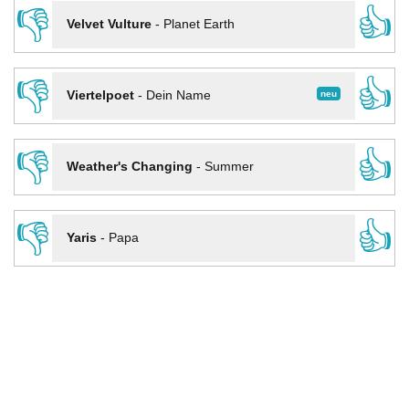
👎
👍
Velvet Vulture
-
Planet Earth
👎
👍
neu
Viertelpoet
-
Dein Name
👎
👍
Weather's Changing
-
Summer
👎
👍
Yaris
-
Papa