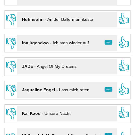
👎
👍
Huhnsohn
-
An der Ballermannküste
👎
👍
neu
Ina Irgendwo
-
Ich steh wieder auf
👎
👍
JADE
-
Angel Of My Dreams
👎
👍
neu
Jaqueline Engel
-
Lass mich raten
👎
👍
Kai Kaos
-
Unsere Nacht