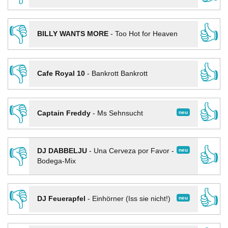
👎
👍
BILLY WANTS MORE
-
Too Hot for Heaven
👎
👍
Cafe Royal 10
-
Bankrott Bankrott
👎
👍
neu
Captain Freddy
-
Ms Sehnsucht
👎
👍
neu
DJ DABBELJU
-
Una Cerveza por Favor -
Bodega-Mix
👎
👍
neu
DJ Feuerapfel
-
Einhörner (Iss sie nicht!)