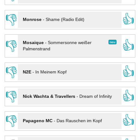
👎
👍
Monrose
-
Shame (Radio Edit)
👎
👍
neu
Mosaique
-
Sommersonne weißer
Palmenstrand
👎
👍
N2E
-
In Meinem Kopf
👎
👍
Nick Wachta & Travellers
-
Dream of Infinity
👎
👍
Papageno MC
-
Das Rauschen im Kopf