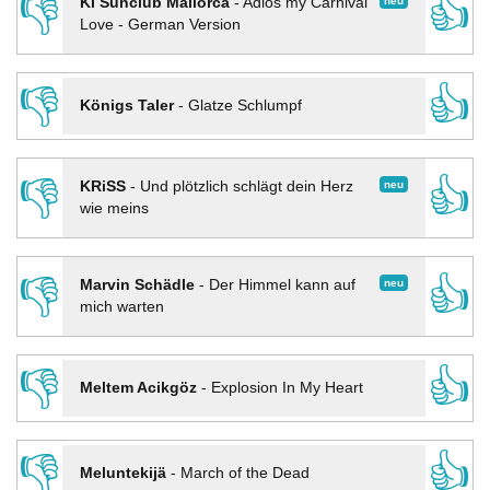
👎
👍
neu
KI Sunclub Mallorca
-
Adios my Carnival
Love - German Version
👎
👍
Königs Taler
-
Glatze Schlumpf
👎
👍
neu
KRiSS
-
Und plötzlich schlägt dein Herz
wie meins
👎
👍
neu
Marvin Schädle
-
Der Himmel kann auf
mich warten
👎
👍
Meltem Acikgöz
-
Explosion In My Heart
👎
👍
Meluntekijä
-
March of the Dead