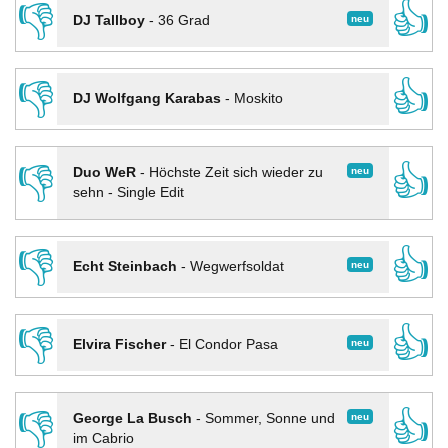
👎
👍
neu
DJ Tallboy
-
36 Grad
👎
👍
DJ Wolfgang Karabas
-
Moskito
👎
👍
neu
Duo WeR
-
Höchste Zeit sich wieder zu
sehn - Single Edit
👎
👍
neu
Echt Steinbach
-
Wegwerfsoldat
👎
👍
neu
Elvira Fischer
-
El Condor Pasa
👎
👍
neu
George La Busch
-
Sommer, Sonne und
im Cabrio