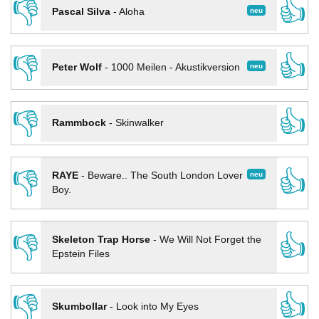
👎
👍
neu
Pascal Silva
-
Aloha
👎
👍
neu
Peter Wolf
-
1000 Meilen - Akustikversion
👎
👍
Rammbock
-
Skinwalker
👎
👍
neu
RAYE
-
Beware.. The South London Lover
Boy.
👎
👍
Skeleton Trap Horse
-
We Will Not Forget the
Epstein Files
👎
👍
Skumbollar
-
Look into My Eyes