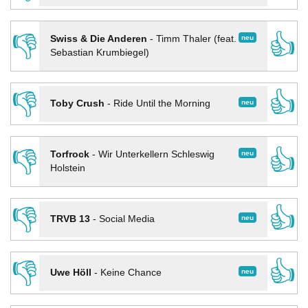
👎
👍
neu
Swiss & Die Anderen
-
Timm Thaler (feat.
Sebastian Krumbiegel)
👎
👍
neu
Toby Crush
-
Ride Until the Morning
👎
👍
neu
Torfrock
-
Wir Unterkellern Schleswig
Holstein
👎
👍
neu
TRVB 13
-
Social Media
👎
👍
neu
Uwe Höll
-
Keine Chance