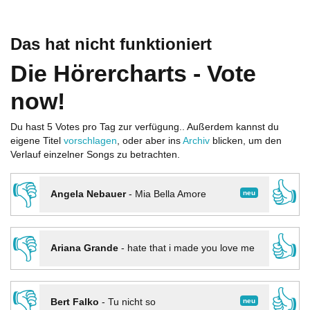
Das hat nicht funktioniert
Die Hörercharts - Vote
now!
Du hast 5 Votes pro Tag zur verfügung.. Außerdem kannst du
eigene Titel
vorschlagen
, oder aber ins
Archiv
blicken, um den
Verlauf einzelner Songs zu betrachten.
👎
👍
neu
Angela Nebauer
-
Mia Bella Amore
👎
👍
Ariana Grande
-
hate that i made you love me
👎
👍
neu
Bert Falko
-
Tu nicht so