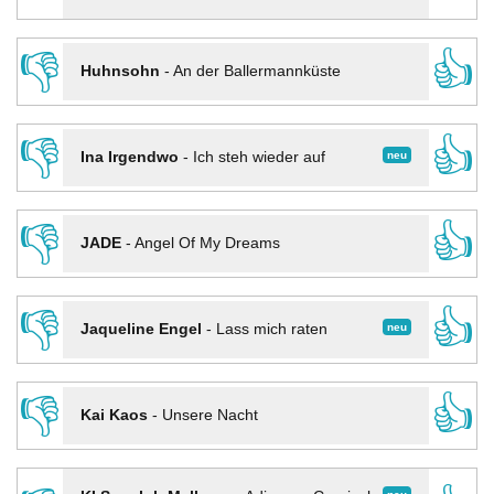
👎
👍
Huhnsohn
-
An der Ballermannküste
👎
👍
neu
Ina Irgendwo
-
Ich steh wieder auf
👎
👍
JADE
-
Angel Of My Dreams
👎
👍
neu
Jaqueline Engel
-
Lass mich raten
👎
👍
Kai Kaos
-
Unsere Nacht