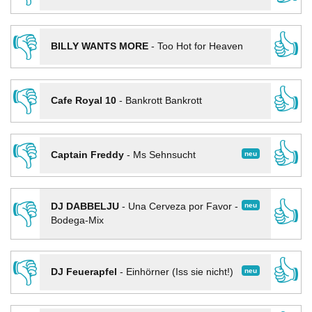
👎
👍
BILLY WANTS MORE
-
Too Hot for Heaven
👎
👍
Cafe Royal 10
-
Bankrott Bankrott
👎
👍
neu
Captain Freddy
-
Ms Sehnsucht
👎
👍
neu
DJ DABBELJU
-
Una Cerveza por Favor -
Bodega-Mix
👎
👍
neu
DJ Feuerapfel
-
Einhörner (Iss sie nicht!)