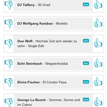
👎
👍
neu
DJ Tallboy
-
36 Grad
👎
👍
DJ Wolfgang Karabas
-
Moskito
👎
👍
neu
Duo WeR
-
Höchste Zeit sich wieder zu
sehn - Single Edit
👎
👍
neu
Echt Steinbach
-
Wegwerfsoldat
👎
👍
neu
Elvira Fischer
-
El Condor Pasa
👎
👍
neu
George La Busch
-
Sommer, Sonne und
im Cabrio