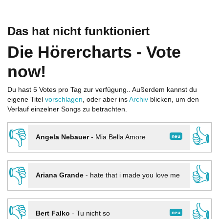
Das hat nicht funktioniert
Die Hörercharts - Vote
now!
Du hast 5 Votes pro Tag zur verfügung.. Außerdem kannst du
eigene Titel
vorschlagen
, oder aber ins
Archiv
blicken, um den
Verlauf einzelner Songs zu betrachten.
👎
👍
neu
Angela Nebauer
-
Mia Bella Amore
👎
👍
Ariana Grande
-
hate that i made you love me
👎
👍
neu
Bert Falko
-
Tu nicht so