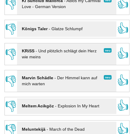
👎
👍
neu
KI Sunclub Mallorca
-
Adios my Carnival
Love - German Version
👎
👍
Königs Taler
-
Glatze Schlumpf
👎
👍
neu
KRiSS
-
Und plötzlich schlägt dein Herz
wie meins
👎
👍
neu
Marvin Schädle
-
Der Himmel kann auf
mich warten
👎
👍
Meltem Acikgöz
-
Explosion In My Heart
👎
👍
Meluntekijä
-
March of the Dead