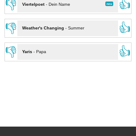
👎
👍
neu
Viertelpoet
-
Dein Name
👎
👍
Weather's Changing
-
Summer
👎
👍
Yaris
-
Papa