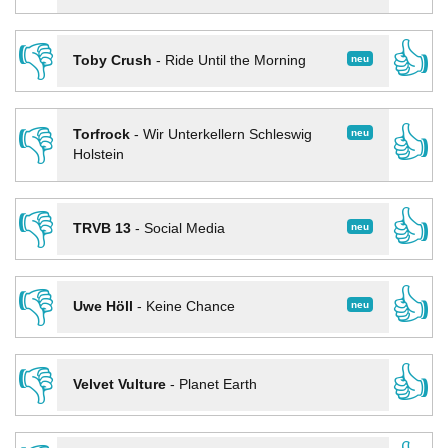
👎
👍
neu
Toby Crush
-
Ride Until the Morning
👎
👍
neu
Torfrock
-
Wir Unterkellern Schleswig
Holstein
👎
👍
neu
TRVB 13
-
Social Media
👎
👍
neu
Uwe Höll
-
Keine Chance
👎
👍
Velvet Vulture
-
Planet Earth