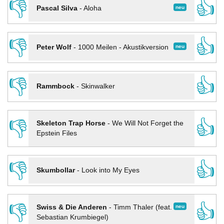
👎
👍
neu
Pascal Silva
-
Aloha
👎
👍
neu
Peter Wolf
-
1000 Meilen - Akustikversion
👎
👍
Rammbock
-
Skinwalker
👎
👍
Skeleton Trap Horse
-
We Will Not Forget the
Epstein Files
👎
👍
Skumbollar
-
Look into My Eyes
👎
👍
neu
Swiss & Die Anderen
-
Timm Thaler (feat.
Sebastian Krumbiegel)