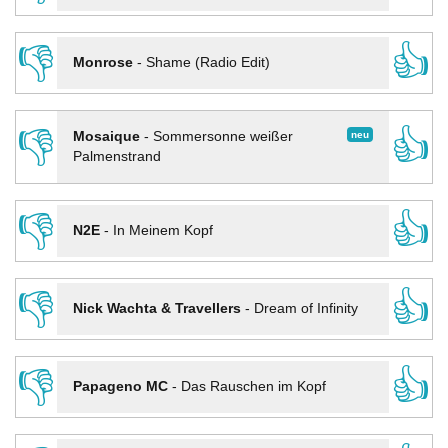
👎
👍
Monrose
-
Shame (Radio Edit)
👎
👍
neu
Mosaique
-
Sommersonne weißer
Palmenstrand
👎
👍
N2E
-
In Meinem Kopf
👎
👍
Nick Wachta & Travellers
-
Dream of Infinity
👎
👍
Papageno MC
-
Das Rauschen im Kopf