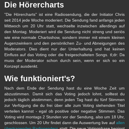
Die Hörercharts
"Die Hörercharts" ist eine Radiosendung, die der Initiator Chris
seit 2014 jede Woche moderiert. Die Sendung fand anfangs jeden
Mittwoch um 20 Uhr statt, wechselte inzwischen allerdings auf
den Montag. Moderiert wird die Sendung nicht streng und seriös
wie eine normale Chartsshow, sondern immer mit einem kleinen
Augenzwinkern und den persönlichen Zu- und Abneigungen des
Moderators. Dies dient nur der Unterhaltung und hat keinen
Einfluss auf das Voting oder die freigeschalteten Songs. tl;dr: Da
muss der Moderator schon durch sein, wenn er sich so ein
Konzept ausdenkt.
Wie funktioniert's?
Nach dem Ende der Sendung hast du eine Woche Zeit um
abzustimmen. Damit sich das Voting jedoch lohnt, solltest du
jedoch täglich abstimmen, denn jeden Tag hast du fünf Stimmen
zur Verfügung die du frei über alle zum Voting stehenden Titel
verteilen kannst - egal ob positive oder negative Stimmen. Das
Voting wird montags 2 Stunden vor der Sendung, also um 18 Uhr,
geschlossen. Um 20 Uhr findet dann die Auswertung live auf
allen
übertragenden Radiosendern
statt. Die neue Votingphase beginnt