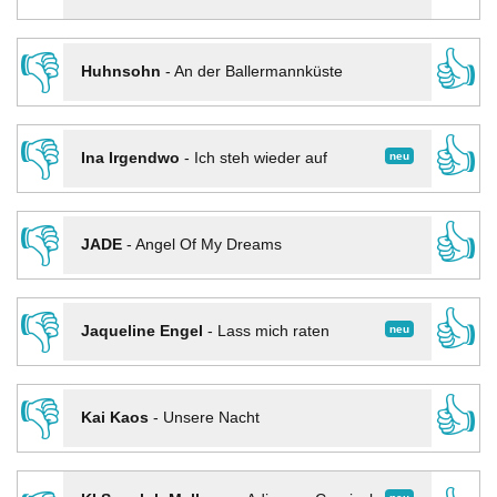
👎
👍
Huhnsohn
-
An der Ballermannküste
👎
👍
neu
Ina Irgendwo
-
Ich steh wieder auf
👎
👍
JADE
-
Angel Of My Dreams
👎
👍
neu
Jaqueline Engel
-
Lass mich raten
👎
👍
Kai Kaos
-
Unsere Nacht