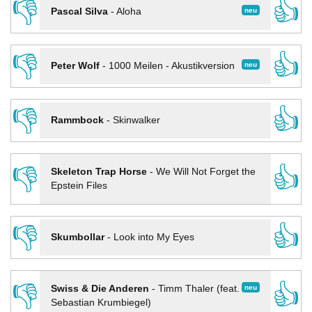
👎
👍
neu
Pascal Silva
-
Aloha
👎
👍
neu
Peter Wolf
-
1000 Meilen - Akustikversion
👎
👍
Rammbock
-
Skinwalker
👎
👍
Skeleton Trap Horse
-
We Will Not Forget the
Epstein Files
👎
👍
Skumbollar
-
Look into My Eyes
👎
👍
neu
Swiss & Die Anderen
-
Timm Thaler (feat.
Sebastian Krumbiegel)