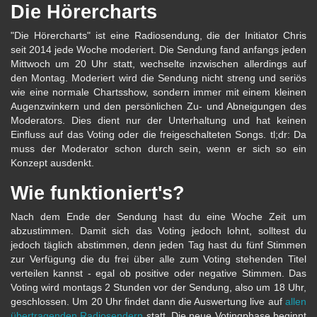
Die Hörercharts
"Die Hörercharts" ist eine Radiosendung, die der Initiator Chris
seit 2014 jede Woche moderiert. Die Sendung fand anfangs jeden
Mittwoch um 20 Uhr statt, wechselte inzwischen allerdings auf
den Montag. Moderiert wird die Sendung nicht streng und seriös
wie eine normale Chartsshow, sondern immer mit einem kleinen
Augenzwinkern und den persönlichen Zu- und Abneigungen des
Moderators. Dies dient nur der Unterhaltung und hat keinen
Einfluss auf das Voting oder die freigeschalteten Songs. tl;dr: Da
muss der Moderator schon durch sein, wenn er sich so ein
Konzept ausdenkt.
Wie funktioniert's?
Nach dem Ende der Sendung hast du eine Woche Zeit um
abzustimmen. Damit sich das Voting jedoch lohnt, solltest du
jedoch täglich abstimmen, denn jeden Tag hast du fünf Stimmen
zur Verfügung die du frei über alle zum Voting stehenden Titel
verteilen kannst - egal ob positive oder negative Stimmen. Das
Voting wird montags 2 Stunden vor der Sendung, also um 18 Uhr,
geschlossen. Um 20 Uhr findet dann die Auswertung live auf
allen
übertragenden Radiosendern
statt. Die neue Votingphase beginnt