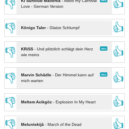
👎
👍
neu
KI Sunclub Mallorca
-
Adios my Carnival
Love - German Version
👎
👍
Königs Taler
-
Glatze Schlumpf
👎
👍
neu
KRiSS
-
Und plötzlich schlägt dein Herz
wie meins
👎
👍
neu
Marvin Schädle
-
Der Himmel kann auf
mich warten
👎
👍
Meltem Acikgöz
-
Explosion In My Heart
👎
👍
Meluntekijä
-
March of the Dead