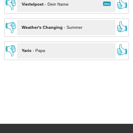
👎
👍
neu
Viertelpoet
-
Dein Name
👎
👍
Weather's Changing
-
Summer
👎
👍
Yaris
-
Papa