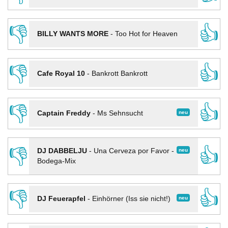
👎
👍
BILLY WANTS MORE
-
Too Hot for Heaven
👎
👍
Cafe Royal 10
-
Bankrott Bankrott
👎
👍
neu
Captain Freddy
-
Ms Sehnsucht
👎
👍
neu
DJ DABBELJU
-
Una Cerveza por Favor -
Bodega-Mix
👎
👍
neu
DJ Feuerapfel
-
Einhörner (Iss sie nicht!)