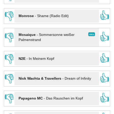
👎
👍
Monrose
-
Shame (Radio Edit)
👎
👍
neu
Mosaique
-
Sommersonne weißer
Palmenstrand
👎
👍
N2E
-
In Meinem Kopf
👎
👍
Nick Wachta & Travellers
-
Dream of Infinity
👎
👍
Papageno MC
-
Das Rauschen im Kopf