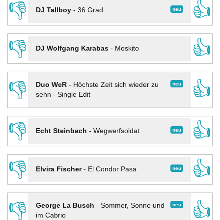
👎
👍
neu
DJ Tallboy
-
36 Grad
👎
👍
DJ Wolfgang Karabas
-
Moskito
👎
👍
neu
Duo WeR
-
Höchste Zeit sich wieder zu
sehn - Single Edit
👎
👍
neu
Echt Steinbach
-
Wegwerfsoldat
👎
👍
neu
Elvira Fischer
-
El Condor Pasa
👎
👍
neu
George La Busch
-
Sommer, Sonne und
im Cabrio