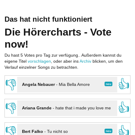
Das hat nicht funktioniert
Die Hörercharts - Vote
now!
Du hast 5 Votes pro Tag zur verfügung.. Außerdem kannst du
eigene Titel
vorschlagen
, oder aber ins
Archiv
blicken, um den
Verlauf einzelner Songs zu betrachten.
👎
👍
neu
Angela Nebauer
-
Mia Bella Amore
👎
👍
Ariana Grande
-
hate that i made you love me
👎
👍
neu
Bert Falko
-
Tu nicht so