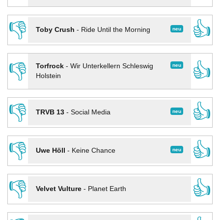
👎
👍
neu
Toby Crush
-
Ride Until the Morning
👎
👍
neu
Torfrock
-
Wir Unterkellern Schleswig
Holstein
👎
👍
neu
TRVB 13
-
Social Media
👎
👍
neu
Uwe Höll
-
Keine Chance
👎
👍
Velvet Vulture
-
Planet Earth