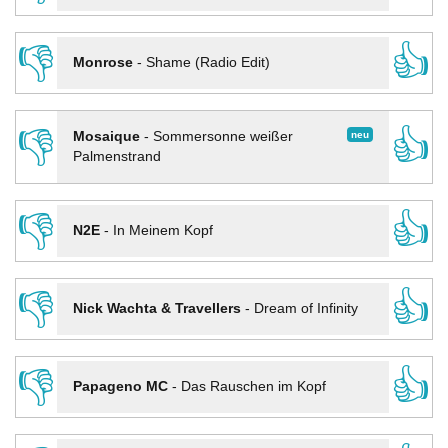
👎
👍
Monrose
-
Shame (Radio Edit)
👎
👍
neu
Mosaique
-
Sommersonne weißer
Palmenstrand
👎
👍
N2E
-
In Meinem Kopf
👎
👍
Nick Wachta & Travellers
-
Dream of Infinity
👎
👍
Papageno MC
-
Das Rauschen im Kopf