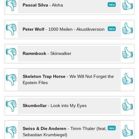
👎
👍
neu
Pascal Silva
-
Aloha
👎
👍
neu
Peter Wolf
-
1000 Meilen - Akustikversion
👎
👍
Rammbock
-
Skinwalker
👎
👍
Skeleton Trap Horse
-
We Will Not Forget the
Epstein Files
👎
👍
Skumbollar
-
Look into My Eyes
👎
👍
neu
Swiss & Die Anderen
-
Timm Thaler (feat.
Sebastian Krumbiegel)