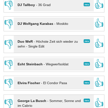
👎
👍
neu
DJ Tallboy
-
36 Grad
👎
👍
DJ Wolfgang Karabas
-
Moskito
👎
👍
neu
Duo WeR
-
Höchste Zeit sich wieder zu
sehn - Single Edit
👎
👍
neu
Echt Steinbach
-
Wegwerfsoldat
👎
👍
neu
Elvira Fischer
-
El Condor Pasa
👎
👍
neu
George La Busch
-
Sommer, Sonne und
im Cabrio