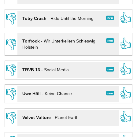
👎
👍
neu
Toby Crush
-
Ride Until the Morning
👎
👍
neu
Torfrock
-
Wir Unterkellern Schleswig
Holstein
👎
👍
neu
TRVB 13
-
Social Media
👎
👍
neu
Uwe Höll
-
Keine Chance
👎
👍
Velvet Vulture
-
Planet Earth