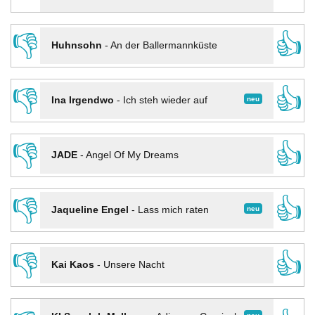
👎
👍
Huhnsohn
-
An der Ballermannküste
👎
👍
neu
Ina Irgendwo
-
Ich steh wieder auf
👎
👍
JADE
-
Angel Of My Dreams
👎
👍
neu
Jaqueline Engel
-
Lass mich raten
👎
👍
Kai Kaos
-
Unsere Nacht