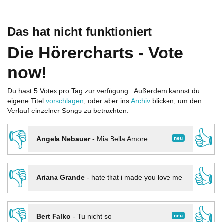
Das hat nicht funktioniert
Die Hörercharts - Vote
now!
Du hast 5 Votes pro Tag zur verfügung.. Außerdem kannst du
eigene Titel
vorschlagen
, oder aber ins
Archiv
blicken, um den
Verlauf einzelner Songs zu betrachten.
👎
👍
neu
Angela Nebauer
-
Mia Bella Amore
👎
👍
Ariana Grande
-
hate that i made you love me
👎
👍
neu
Bert Falko
-
Tu nicht so