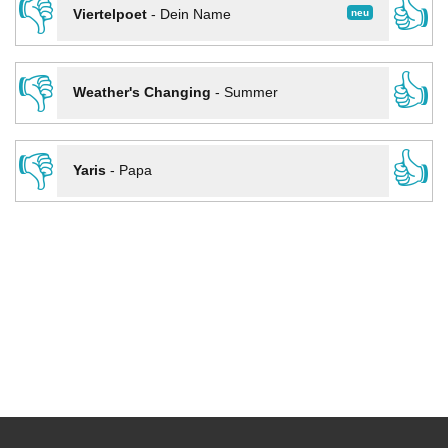
👎
👍
neu
Viertelpoet
-
Dein Name
👎
👍
Weather's Changing
-
Summer
👎
👍
Yaris
-
Papa