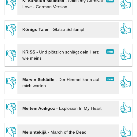
👎
👍
neu
KI Sunclub Mallorca
-
Adios my Carnival
Love - German Version
👎
👍
Königs Taler
-
Glatze Schlumpf
👎
👍
neu
KRiSS
-
Und plötzlich schlägt dein Herz
wie meins
👎
👍
neu
Marvin Schädle
-
Der Himmel kann auf
mich warten
👎
👍
Meltem Acikgöz
-
Explosion In My Heart
👎
👍
Meluntekijä
-
March of the Dead