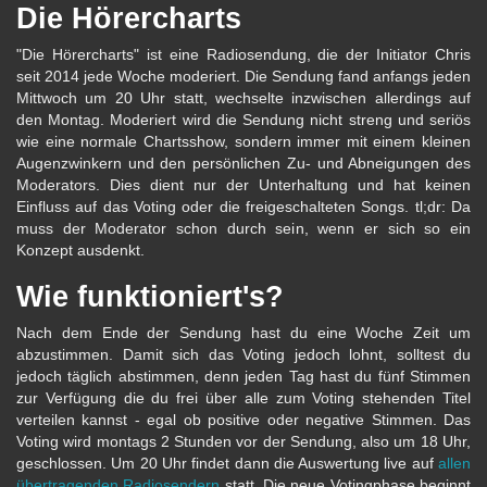
Die Hörercharts
"Die Hörercharts" ist eine Radiosendung, die der Initiator Chris
seit 2014 jede Woche moderiert. Die Sendung fand anfangs jeden
Mittwoch um 20 Uhr statt, wechselte inzwischen allerdings auf
den Montag. Moderiert wird die Sendung nicht streng und seriös
wie eine normale Chartsshow, sondern immer mit einem kleinen
Augenzwinkern und den persönlichen Zu- und Abneigungen des
Moderators. Dies dient nur der Unterhaltung und hat keinen
Einfluss auf das Voting oder die freigeschalteten Songs. tl;dr: Da
muss der Moderator schon durch sein, wenn er sich so ein
Konzept ausdenkt.
Wie funktioniert's?
Nach dem Ende der Sendung hast du eine Woche Zeit um
abzustimmen. Damit sich das Voting jedoch lohnt, solltest du
jedoch täglich abstimmen, denn jeden Tag hast du fünf Stimmen
zur Verfügung die du frei über alle zum Voting stehenden Titel
verteilen kannst - egal ob positive oder negative Stimmen. Das
Voting wird montags 2 Stunden vor der Sendung, also um 18 Uhr,
geschlossen. Um 20 Uhr findet dann die Auswertung live auf
allen
übertragenden Radiosendern
statt. Die neue Votingphase beginnt