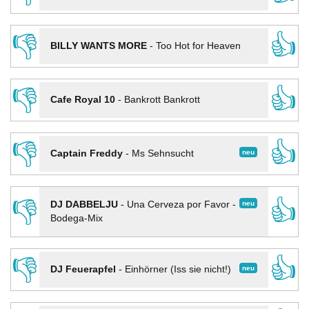
👎
👍
BILLY WANTS MORE
-
Too Hot for Heaven
👎
👍
Cafe Royal 10
-
Bankrott Bankrott
👎
👍
neu
Captain Freddy
-
Ms Sehnsucht
👎
👍
neu
DJ DABBELJU
-
Una Cerveza por Favor -
Bodega-Mix
👎
👍
neu
DJ Feuerapfel
-
Einhörner (Iss sie nicht!)