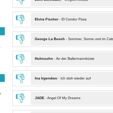
👎
Elvira Fischer
-
El Condor Pasa
👎
George La Busch
-
Sommer, Sonne und im Cab
.
👎
Huhnsohn
-
An der Ballermannküste
👎
Ina Irgendwo
-
Ich steh wieder auf
n
👎
JADE
-
Angel Of My Dreams