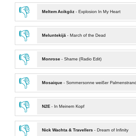
👎
Meltem Acikgöz
-
Explosion In My Heart
👎
Meluntekijä
-
March of the Dead
👎
Monrose
-
Shame (Radio Edit)
👎
Mosaique
-
Sommersonne weißer Palmenstran
👎
N2E
-
In Meinem Kopf
👎
Nick Wachta & Travellers
-
Dream of Infinity