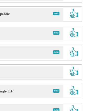
👍
neu
ga-Mix
👍
neu
👍
neu
👍
👍
neu
ngle Edit
👍
neu