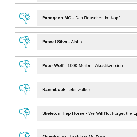
👎
Papageno MC
-
Das Rauschen im Kopf
👎
Pascal Silva
-
Aloha
👎
Peter Wolf
-
1000 Meilen - Akustikversion
👎
Rammbock
-
Skinwalker
👎
Skeleton Trap Horse
-
We Will Not Forget the Ep