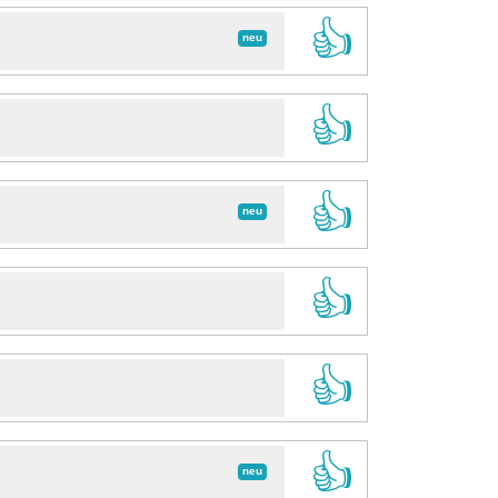
👍
neu
👍
👍
neu
👍
👍
👍
neu