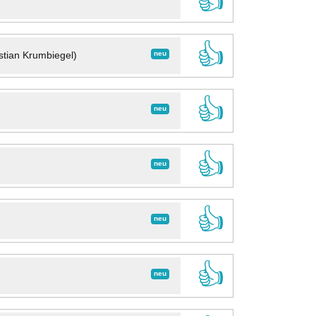
👍
👍
neu
stian Krumbiegel)
👍
neu
👍
neu
👍
neu
👍
neu