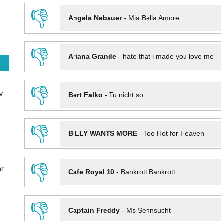
👎
Angela Nebauer
-
Mia Bella Amore
👎
Ariana Grande
-
hate that i made you love me
👎
v
Bert Falko
-
Tu nicht so
👎
BILLY WANTS MORE
-
Too Hot for Heaven
👎
hr
Cafe Royal 10
-
Bankrott Bankrott
👎
Captain Freddy
-
Ms Sehnsucht