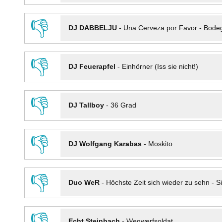
👎
DJ DABBELJU
-
Una Cerveza por Favor - Bode
👎
DJ Feuerapfel
-
Einhörner (Iss sie nicht!)
👎
DJ Tallboy
-
36 Grad
👎
DJ Wolfgang Karabas
-
Moskito
👎
Duo WeR
-
Höchste Zeit sich wieder zu sehn - Si
👎
Echt Steinbach
-
Wegwerfsoldat