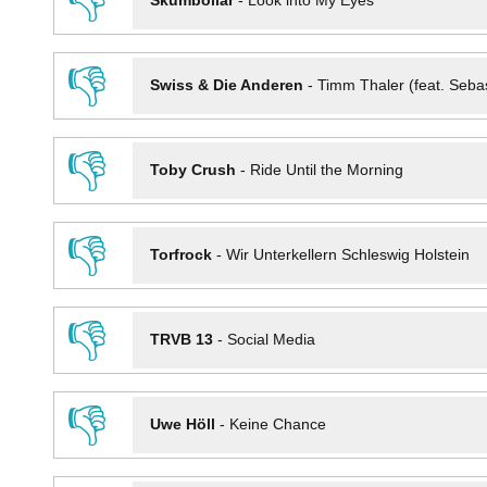
👎
Skumbollar
-
Look into My Eyes
👎
Swiss & Die Anderen
-
Timm Thaler (feat. Seba
👎
Toby Crush
-
Ride Until the Morning
👎
Torfrock
-
Wir Unterkellern Schleswig Holstein
👎
TRVB 13
-
Social Media
👎
Uwe Höll
-
Keine Chance