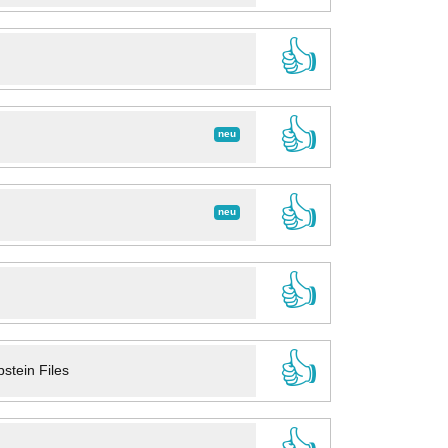
👍
👍
neu
👍
neu
👍
👍
stein Files