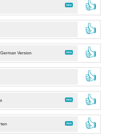
👍
neu
👍
👍
neu
- German Version
👍
👍
neu
ns
👍
neu
rten