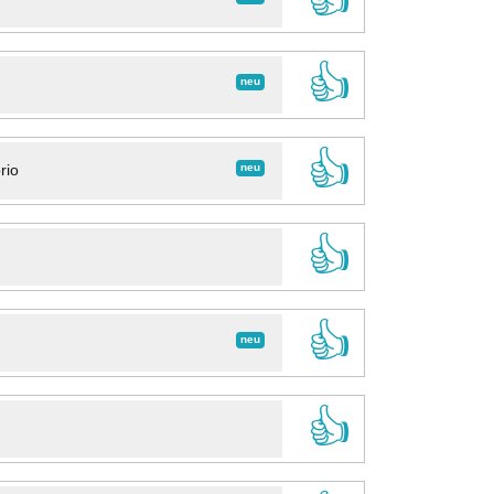
👍
neu
👍
neu
rio
👍
👍
neu
👍