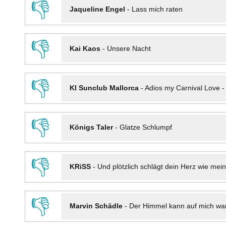
👎
Jaqueline Engel
-
Lass mich raten
👎
Kai Kaos
-
Unsere Nacht
👎
KI Sunclub Mallorca
-
Adios my Carnival Love 
👎
Königs Taler
-
Glatze Schlumpf
👎
KRiSS
-
Und plötzlich schlägt dein Herz wie mei
👎
Marvin Schädle
-
Der Himmel kann auf mich wa