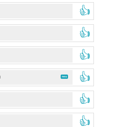
👍
👍
👍
👍
neu
d
👍
👍