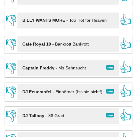
👎
👍
BILLY WANTS MORE
-
Too Hot for Heaven
👎
👍
Cafe Royal 10
-
Bankrott Bankrott
👎
👍
neu
Captain Freddy
-
Ms Sehnsucht
👎
👍
neu
DJ Feuerapfel
-
Einhörner (Iss sie nicht!)
👎
👍
neu
DJ Tallboy
-
36 Grad