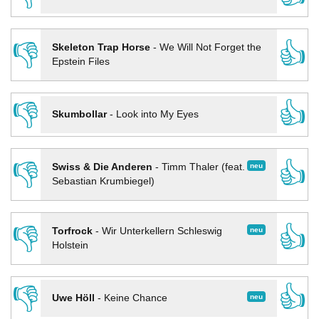
👎
👍
Skeleton Trap Horse
-
We Will Not Forget the
Epstein Files
👎
👍
Skumbollar
-
Look into My Eyes
👎
👍
neu
Swiss & Die Anderen
-
Timm Thaler (feat.
Sebastian Krumbiegel)
👎
👍
neu
Torfrock
-
Wir Unterkellern Schleswig
Holstein
👎
👍
neu
Uwe Höll
-
Keine Chance