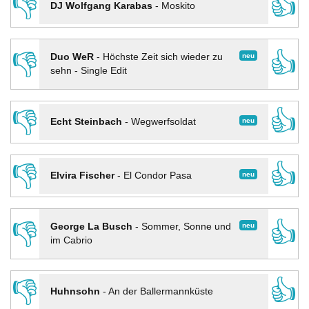
👎
👍
DJ Wolfgang Karabas
-
Moskito
👎
👍
neu
Duo WeR
-
Höchste Zeit sich wieder zu
sehn - Single Edit
👎
👍
neu
Echt Steinbach
-
Wegwerfsoldat
👎
👍
neu
Elvira Fischer
-
El Condor Pasa
👎
👍
neu
George La Busch
-
Sommer, Sonne und
im Cabrio
👎
👍
Huhnsohn
-
An der Ballermannküste