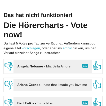
Das hat nicht funktioniert
Die Hörercharts - Vote
now!
Du hast 5 Votes pro Tag zur verfügung.. Außerdem kannst du
eigene Titel
vorschlagen
, oder aber ins
Archiv
blicken, um den
Verlauf einzelner Songs zu betrachten.
👎
👍
neu
Angela Nebauer
-
Mia Bella Amore
👎
👍
Ariana Grande
-
hate that i made you love me
👎
👍
neu
Bert Falko
-
Tu nicht so