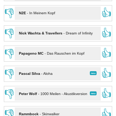
👎
👍
N2E
-
In Meinem Kopf
👎
👍
Nick Wachta & Travellers
-
Dream of Infinity
👎
👍
Papageno MC
-
Das Rauschen im Kopf
👎
👍
neu
Pascal Silva
-
Aloha
👎
👍
neu
Peter Wolf
-
1000 Meilen - Akustikversion
👎
👍
Rammbock
-
Skinwalker