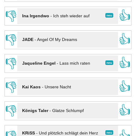
👎
👍
neu
Ina Irgendwo
-
Ich steh wieder auf
👎
👍
JADE
-
Angel Of My Dreams
👎
👍
neu
Jaqueline Engel
-
Lass mich raten
👎
👍
Kai Kaos
-
Unsere Nacht
👎
👍
Königs Taler
-
Glatze Schlumpf
neu
KRiSS
-
Und plötzlich schlägt dein Herz