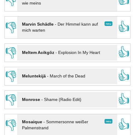
👎
👍
wie meins
👎
👍
neu
Marvin Schädle
-
Der Himmel kann auf
mich warten
👎
👍
Meltem Acikgöz
-
Explosion In My Heart
👎
👍
Meluntekijä
-
March of the Dead
👎
👍
Monrose
-
Shame (Radio Edit)
👎
👍
neu
Mosaique
-
Sommersonne weißer
Palmenstrand