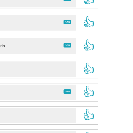
👍
neu
👍
neu
rio
👍
👍
neu
👍