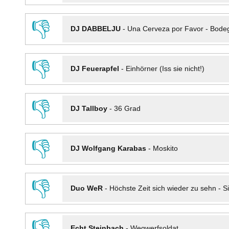
👎
DJ DABBELJU
-
Una Cerveza por Favor - Bode
👎
DJ Feuerapfel
-
Einhörner (Iss sie nicht!)
👎
DJ Tallboy
-
36 Grad
👎
DJ Wolfgang Karabas
-
Moskito
👎
Duo WeR
-
Höchste Zeit sich wieder zu sehn - Si
👎
Echt Steinbach
-
Wegwerfsoldat