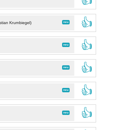
👍
👍
neu
stian Krumbiegel)
👍
neu
👍
neu
👍
neu
👍
neu