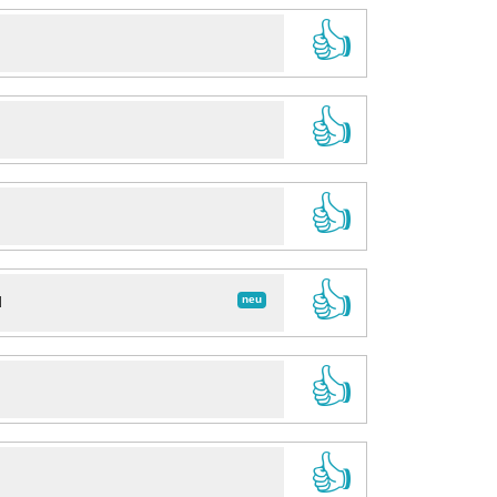
👍
👍
👍
👍
neu
d
👍
👍