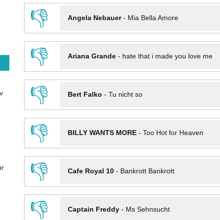
👎
Angela Nebauer
-
Mia Bella Amore
👎
Ariana Grande
-
hate that i made you love me
👎
v
Bert Falko
-
Tu nicht so
👎
BILLY WANTS MORE
-
Too Hot for Heaven
👎
hr
Cafe Royal 10
-
Bankrott Bankrott
👎
Captain Freddy
-
Ms Sehnsucht