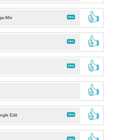
👍
neu
ga-Mix
👍
neu
👍
neu
👍
👍
neu
ngle Edit
👍
neu