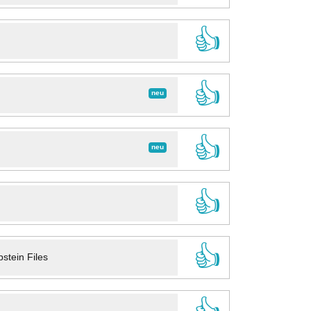
👍
👍
neu
👍
neu
👍
👍
stein Files