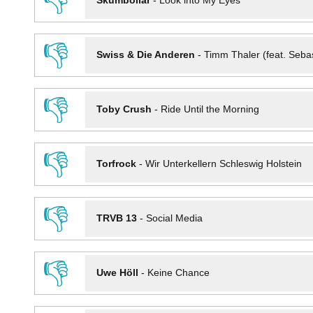
👎
Skumbollar
-
Look into My Eyes
👎
Swiss & Die Anderen
-
Timm Thaler (feat. Seba
👎
Toby Crush
-
Ride Until the Morning
👎
Torfrock
-
Wir Unterkellern Schleswig Holstein
👎
TRVB 13
-
Social Media
👎
Uwe Höll
-
Keine Chance