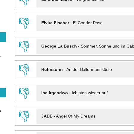
👎
Elvira Fischer
-
El Condor Pasa
👎
George La Busch
-
Sommer, Sonne und im Cab
.
👎
Huhnsohn
-
An der Ballermannküste
👎
Ina Irgendwo
-
Ich steh wieder auf
n
👎
JADE
-
Angel Of My Dreams