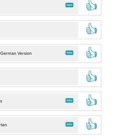
👍
neu
👍
👍
neu
- German Version
👍
👍
neu
ns
👍
neu
rten