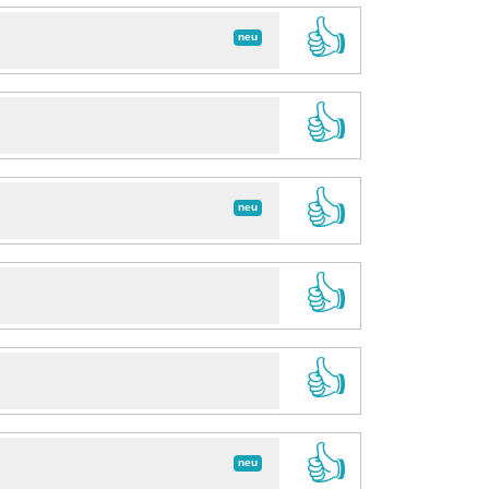
👍
neu
👍
👍
neu
👍
👍
👍
neu