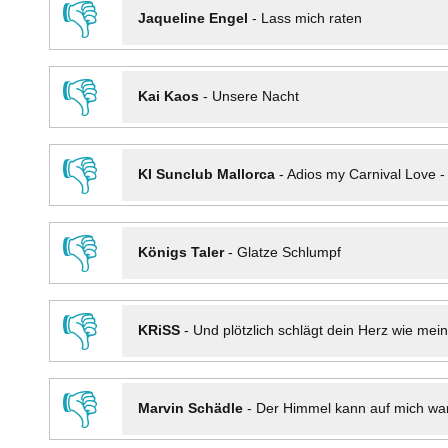
👎
Jaqueline Engel
-
Lass mich raten
👎
Kai Kaos
-
Unsere Nacht
👎
KI Sunclub Mallorca
-
Adios my Carnival Love 
👎
Königs Taler
-
Glatze Schlumpf
👎
KRiSS
-
Und plötzlich schlägt dein Herz wie mei
👎
Marvin Schädle
-
Der Himmel kann auf mich wa