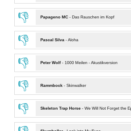
👎
Papageno MC
-
Das Rauschen im Kopf
👎
Pascal Silva
-
Aloha
👎
Peter Wolf
-
1000 Meilen - Akustikversion
👎
Rammbock
-
Skinwalker
👎
Skeleton Trap Horse
-
We Will Not Forget the Ep