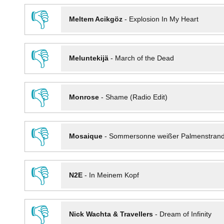
👎
Meltem Acikgöz
-
Explosion In My Heart
👎
Meluntekijä
-
March of the Dead
👎
Monrose
-
Shame (Radio Edit)
👎
Mosaique
-
Sommersonne weißer Palmenstran
👎
N2E
-
In Meinem Kopf
👎
Nick Wachta & Travellers
-
Dream of Infinity