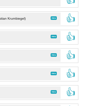
👍
👍
neu
stian Krumbiegel)
👍
neu
👍
neu
👍
neu
👍
neu