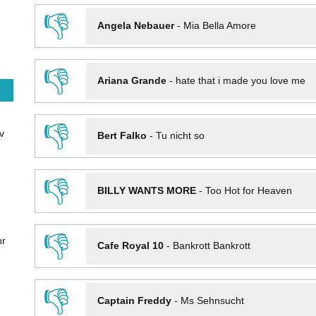
👎
Angela Nebauer
-
Mia Bella Amore
👎
Ariana Grande
-
hate that i made you love me
👎
v
Bert Falko
-
Tu nicht so
👎
BILLY WANTS MORE
-
Too Hot for Heaven
👎
hr
Cafe Royal 10
-
Bankrott Bankrott
👎
Captain Freddy
-
Ms Sehnsucht