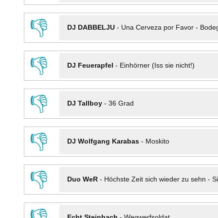
👎
DJ DABBELJU
-
Una Cerveza por Favor - Bode
👎
DJ Feuerapfel
-
Einhörner (Iss sie nicht!)
👎
DJ Tallboy
-
36 Grad
👎
DJ Wolfgang Karabas
-
Moskito
👎
Duo WeR
-
Höchste Zeit sich wieder zu sehn - Si
👎
Echt Steinbach
-
Wegwerfsoldat