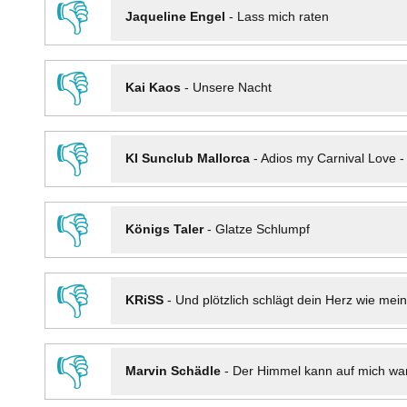
👎
Jaqueline Engel
-
Lass mich raten
👎
Kai Kaos
-
Unsere Nacht
👎
KI Sunclub Mallorca
-
Adios my Carnival Love 
👎
Königs Taler
-
Glatze Schlumpf
👎
KRiSS
-
Und plötzlich schlägt dein Herz wie mei
👎
Marvin Schädle
-
Der Himmel kann auf mich wa