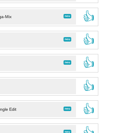
👍
neu
ga-Mix
👍
neu
👍
neu
👍
👍
neu
ngle Edit
👍
neu