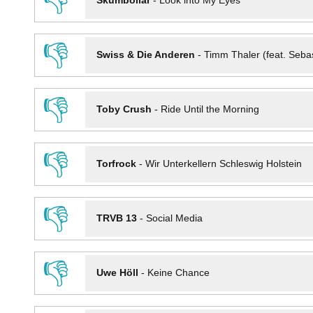
👎
Skumbollar
-
Look into My Eyes
👎
Swiss & Die Anderen
-
Timm Thaler (feat. Seba
👎
Toby Crush
-
Ride Until the Morning
👎
Torfrock
-
Wir Unterkellern Schleswig Holstein
👎
TRVB 13
-
Social Media
👎
Uwe Höll
-
Keine Chance