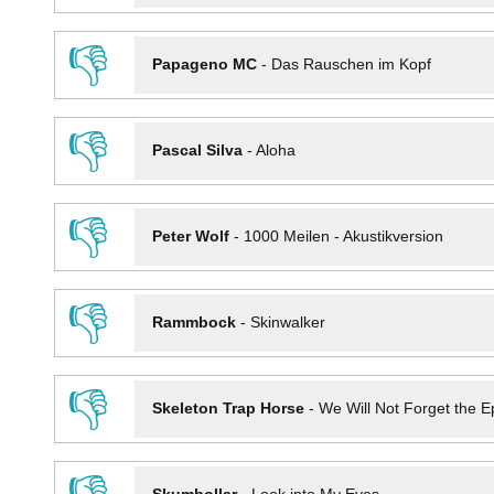
👎
Papageno MC
-
Das Rauschen im Kopf
👎
Pascal Silva
-
Aloha
👎
Peter Wolf
-
1000 Meilen - Akustikversion
👎
Rammbock
-
Skinwalker
👎
Skeleton Trap Horse
-
We Will Not Forget the Ep