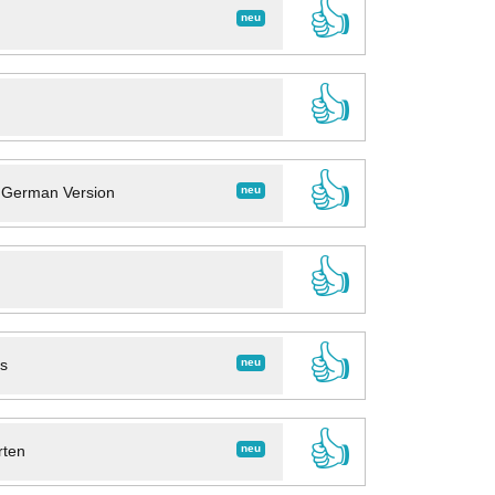
👍
neu
👍
👍
neu
- German Version
👍
👍
neu
ns
👍
neu
rten