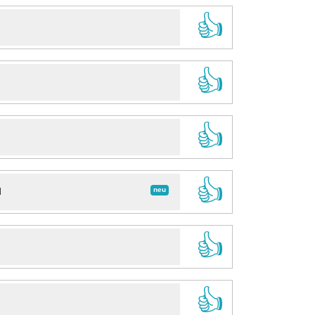
👍
👍
👍
👍
neu
d
👍
👍