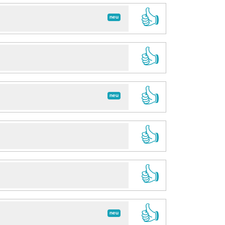
👍
neu
👍
👍
neu
👍
👍
👍
neu