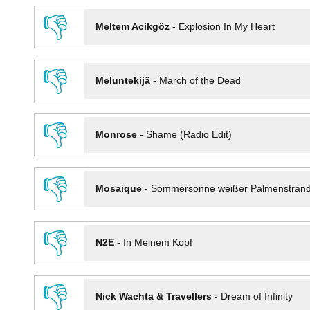
👎
Meltem Acikgöz
-
Explosion In My Heart
👎
Meluntekijä
-
March of the Dead
👎
Monrose
-
Shame (Radio Edit)
👎
Mosaique
-
Sommersonne weißer Palmenstran
👎
N2E
-
In Meinem Kopf
👎
Nick Wachta & Travellers
-
Dream of Infinity