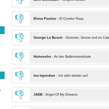
👎
Elvira Fischer
-
El Condor Pasa
👎
George La Busch
-
Sommer, Sonne und im Cab
.
👎
Huhnsohn
-
An der Ballermannküste
👎
Ina Irgendwo
-
Ich steh wieder auf
n
👎
JADE
-
Angel Of My Dreams