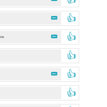
👍
neu
👍
neu
rio
👍
👍
neu
👍