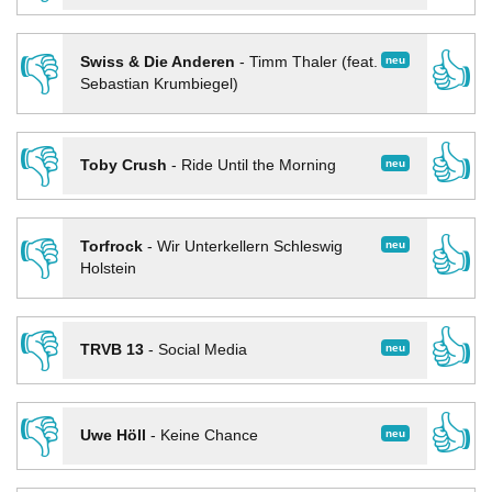
👎
👍
neu
Swiss & Die Anderen
-
Timm Thaler (feat.
Sebastian Krumbiegel)
👎
👍
neu
Toby Crush
-
Ride Until the Morning
👎
👍
neu
Torfrock
-
Wir Unterkellern Schleswig
Holstein
👎
👍
neu
TRVB 13
-
Social Media
👎
👍
neu
Uwe Höll
-
Keine Chance