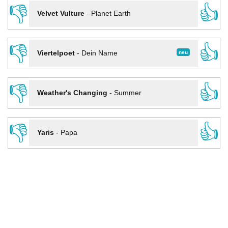
👎
👍
Velvet Vulture
-
Planet Earth
👎
👍
neu
Viertelpoet
-
Dein Name
👎
👍
Weather's Changing
-
Summer
👎
👍
Yaris
-
Papa