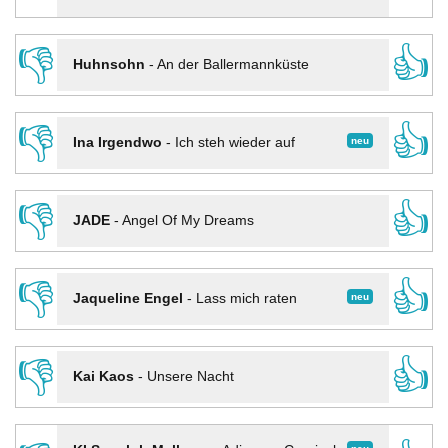
👎
👍
Huhnsohn
-
An der Ballermannküste
👎
👍
neu
Ina Irgendwo
-
Ich steh wieder auf
👎
👍
JADE
-
Angel Of My Dreams
👎
👍
neu
Jaqueline Engel
-
Lass mich raten
👎
👍
Kai Kaos
-
Unsere Nacht