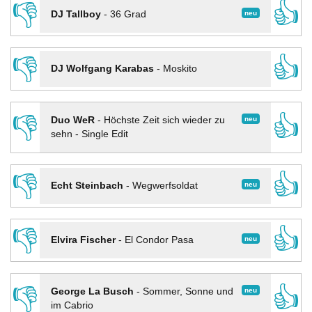
👎
👍
neu
DJ Tallboy
-
36 Grad
👎
👍
DJ Wolfgang Karabas
-
Moskito
👎
👍
neu
Duo WeR
-
Höchste Zeit sich wieder zu
sehn - Single Edit
👎
👍
neu
Echt Steinbach
-
Wegwerfsoldat
👎
👍
neu
Elvira Fischer
-
El Condor Pasa
👎
👍
neu
George La Busch
-
Sommer, Sonne und
im Cabrio