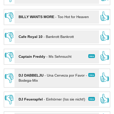
👎
👍
BILLY WANTS MORE
-
Too Hot for Heaven
👎
👍
Cafe Royal 10
-
Bankrott Bankrott
👎
👍
neu
Captain Freddy
-
Ms Sehnsucht
👎
👍
neu
DJ DABBELJU
-
Una Cerveza por Favor -
Bodega-Mix
👎
👍
neu
DJ Feuerapfel
-
Einhörner (Iss sie nicht!)