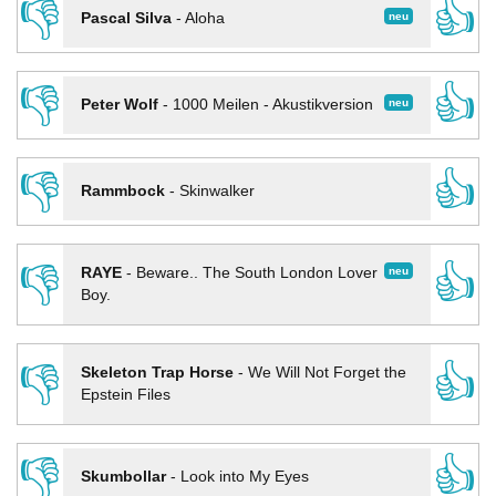
👎
👍
neu
Pascal Silva
-
Aloha
👎
👍
neu
Peter Wolf
-
1000 Meilen - Akustikversion
👎
👍
Rammbock
-
Skinwalker
👎
👍
neu
RAYE
-
Beware.. The South London Lover
Boy.
👎
👍
Skeleton Trap Horse
-
We Will Not Forget the
Epstein Files
👎
👍
Skumbollar
-
Look into My Eyes