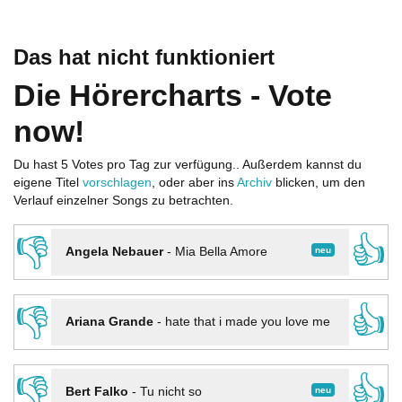
Das hat nicht funktioniert
Die Hörercharts - Vote
now!
Du hast 5 Votes pro Tag zur verfügung.. Außerdem kannst du
eigene Titel
vorschlagen
, oder aber ins
Archiv
blicken, um den
Verlauf einzelner Songs zu betrachten.
👎
👍
neu
Angela Nebauer
-
Mia Bella Amore
👎
👍
Ariana Grande
-
hate that i made you love me
👎
👍
neu
Bert Falko
-
Tu nicht so