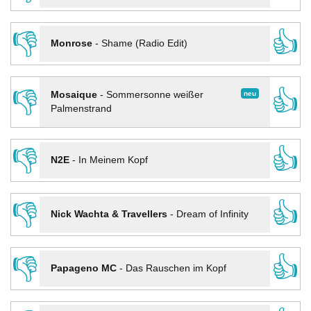
👎
👍
Monrose
-
Shame (Radio Edit)
👎
👍
neu
Mosaique
-
Sommersonne weißer
Palmenstrand
👎
👍
N2E
-
In Meinem Kopf
👎
👍
Nick Wachta & Travellers
-
Dream of Infinity
👎
👍
Papageno MC
-
Das Rauschen im Kopf