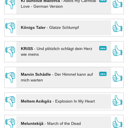
👎
👍
neu
KI Sunclub Mallorca
-
Adios my Carnival
Love - German Version
👎
👍
Königs Taler
-
Glatze Schlumpf
👎
👍
neu
KRiSS
-
Und plötzlich schlägt dein Herz
wie meins
👎
👍
neu
Marvin Schädle
-
Der Himmel kann auf
mich warten
👎
👍
Meltem Acikgöz
-
Explosion In My Heart
👎
👍
Meluntekijä
-
March of the Dead