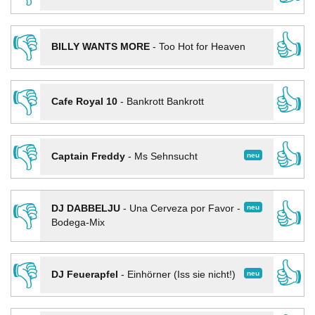
👎
👍
BILLY WANTS MORE
-
Too Hot for Heaven
👎
👍
Cafe Royal 10
-
Bankrott Bankrott
👎
👍
neu
Captain Freddy
-
Ms Sehnsucht
👎
👍
neu
DJ DABBELJU
-
Una Cerveza por Favor -
Bodega-Mix
👎
👍
neu
DJ Feuerapfel
-
Einhörner (Iss sie nicht!)