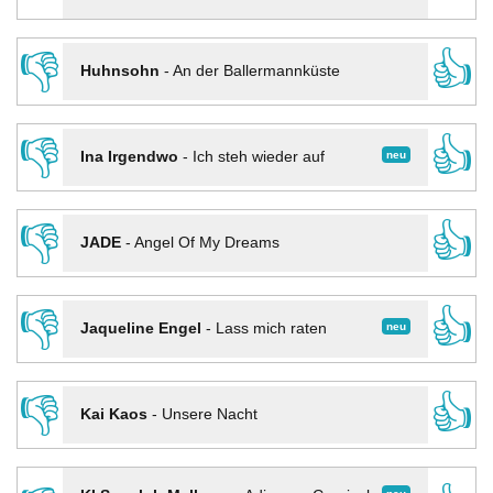
👎
👍
Huhnsohn
-
An der Ballermannküste
👎
👍
neu
Ina Irgendwo
-
Ich steh wieder auf
👎
👍
JADE
-
Angel Of My Dreams
👎
👍
neu
Jaqueline Engel
-
Lass mich raten
👎
👍
Kai Kaos
-
Unsere Nacht