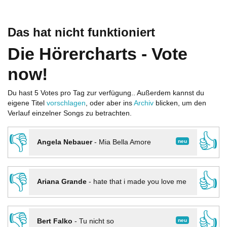
Das hat nicht funktioniert
Die Hörercharts - Vote
now!
Du hast 5 Votes pro Tag zur verfügung.. Außerdem kannst du
eigene Titel
vorschlagen
, oder aber ins
Archiv
blicken, um den
Verlauf einzelner Songs zu betrachten.
👎
👍
neu
Angela Nebauer
-
Mia Bella Amore
👎
👍
Ariana Grande
-
hate that i made you love me
👎
👍
neu
Bert Falko
-
Tu nicht so