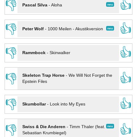
👎
👍
neu
Pascal Silva
-
Aloha
👎
👍
neu
Peter Wolf
-
1000 Meilen - Akustikversion
👎
👍
Rammbock
-
Skinwalker
👎
👍
Skeleton Trap Horse
-
We Will Not Forget the
Epstein Files
👎
👍
Skumbollar
-
Look into My Eyes
👎
👍
neu
Swiss & Die Anderen
-
Timm Thaler (feat.
Sebastian Krumbiegel)