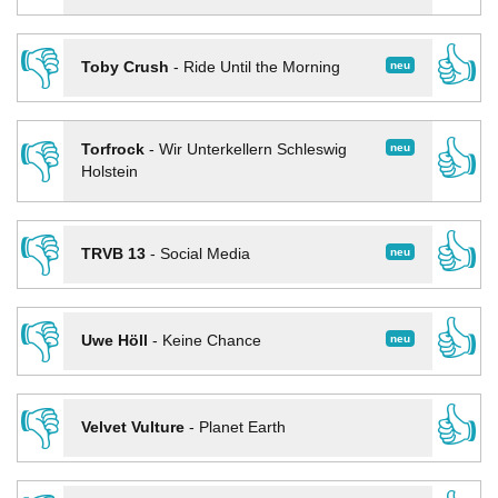
👎
👍
neu
Toby Crush
-
Ride Until the Morning
👎
👍
neu
Torfrock
-
Wir Unterkellern Schleswig
Holstein
👎
👍
neu
TRVB 13
-
Social Media
👎
👍
neu
Uwe Höll
-
Keine Chance
👎
👍
Velvet Vulture
-
Planet Earth