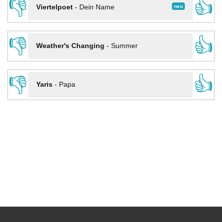
👎
👍
neu
Viertelpoet
-
Dein Name
👎
👍
Weather's Changing
-
Summer
👎
👍
Yaris
-
Papa