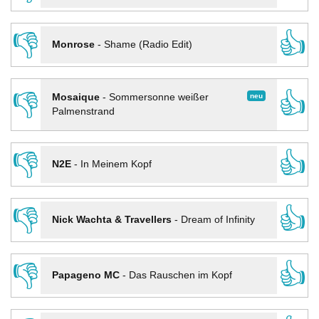
👎
👍
Monrose
-
Shame (Radio Edit)
👎
👍
neu
Mosaique
-
Sommersonne weißer
Palmenstrand
👎
👍
N2E
-
In Meinem Kopf
👎
👍
Nick Wachta & Travellers
-
Dream of Infinity
👎
👍
Papageno MC
-
Das Rauschen im Kopf