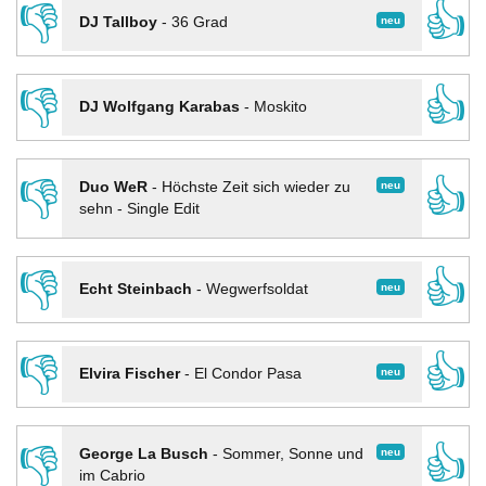
👎
👍
neu
DJ Tallboy
-
36 Grad
👎
👍
DJ Wolfgang Karabas
-
Moskito
👎
👍
neu
Duo WeR
-
Höchste Zeit sich wieder zu
sehn - Single Edit
👎
👍
neu
Echt Steinbach
-
Wegwerfsoldat
👎
👍
neu
Elvira Fischer
-
El Condor Pasa
👎
👍
neu
George La Busch
-
Sommer, Sonne und
im Cabrio