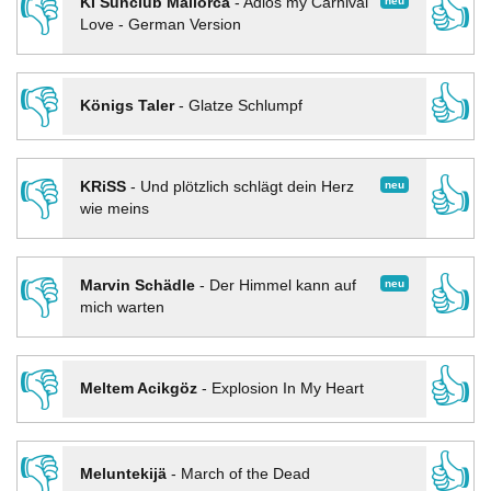
👎
👍
neu
KI Sunclub Mallorca
-
Adios my Carnival
Love - German Version
👎
👍
Königs Taler
-
Glatze Schlumpf
👎
👍
neu
KRiSS
-
Und plötzlich schlägt dein Herz
wie meins
👎
👍
neu
Marvin Schädle
-
Der Himmel kann auf
mich warten
👎
👍
Meltem Acikgöz
-
Explosion In My Heart
👎
👍
Meluntekijä
-
March of the Dead