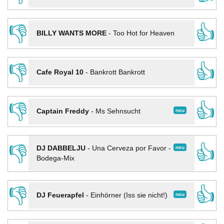
👎
👍
BILLY WANTS MORE
-
Too Hot for Heaven
👎
👍
Cafe Royal 10
-
Bankrott Bankrott
👎
👍
neu
Captain Freddy
-
Ms Sehnsucht
👎
👍
neu
DJ DABBELJU
-
Una Cerveza por Favor -
Bodega-Mix
👎
👍
neu
DJ Feuerapfel
-
Einhörner (Iss sie nicht!)