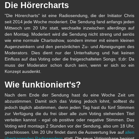
Die Hörercharts
"Die Hörercharts" ist eine Radiosendung, die der Initiator Chris
seit 2014 jede Woche moderiert. Die Sendung fand anfangs jeden
Mittwoch um 20 Uhr statt, wechselte inzwischen allerdings auf
den Montag. Moderiert wird die Sendung nicht streng und seriös
wie eine normale Chartsshow, sondern immer mit einem kleinen
Augenzwinkern und den persönlichen Zu- und Abneigungen des
Moderators. Dies dient nur der Unterhaltung und hat keinen
Einfluss auf das Voting oder die freigeschalteten Songs. tl;dr: Da
muss der Moderator schon durch sein, wenn er sich so ein
Konzept ausdenkt.
Wie funktioniert's?
Nach dem Ende der Sendung hast du eine Woche Zeit um
abzustimmen. Damit sich das Voting jedoch lohnt, solltest du
jedoch täglich abstimmen, denn jeden Tag hast du fünf Stimmen
zur Verfügung die du frei über alle zum Voting stehenden Titel
verteilen kannst - egal ob positive oder negative Stimmen. Das
Voting wird montags 2 Stunden vor der Sendung, also um 18 Uhr,
geschlossen. Um 20 Uhr findet dann die Auswertung live auf
allen
übertragenden Radiosendern
statt. Die neue Votingphase beginnt