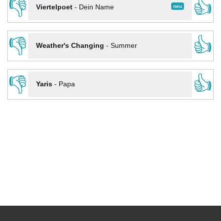
👎
👍
neu
Viertelpoet
-
Dein Name
👎
👍
Weather's Changing
-
Summer
👎
👍
Yaris
-
Papa