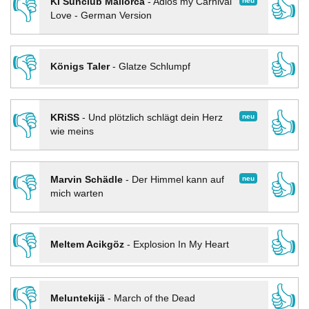
👎
👍
neu
KI Sunclub Mallorca
-
Adios my Carnival
Love - German Version
👎
👍
Königs Taler
-
Glatze Schlumpf
👎
👍
neu
KRiSS
-
Und plötzlich schlägt dein Herz
wie meins
👎
👍
neu
Marvin Schädle
-
Der Himmel kann auf
mich warten
👎
👍
Meltem Acikgöz
-
Explosion In My Heart
👎
👍
Meluntekijä
-
March of the Dead