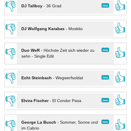
👎
👍
neu
DJ Tallboy
-
36 Grad
👎
👍
DJ Wolfgang Karabas
-
Moskito
👎
👍
neu
Duo WeR
-
Höchste Zeit sich wieder zu
sehn - Single Edit
👎
👍
neu
Echt Steinbach
-
Wegwerfsoldat
👎
👍
neu
Elvira Fischer
-
El Condor Pasa
👎
👍
neu
George La Busch
-
Sommer, Sonne und
im Cabrio