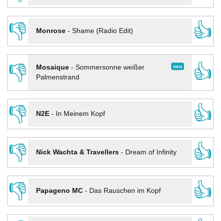
👎
👍
Monrose
-
Shame (Radio Edit)
👎
👍
neu
Mosaique
-
Sommersonne weißer
Palmenstrand
👎
👍
N2E
-
In Meinem Kopf
👎
👍
Nick Wachta & Travellers
-
Dream of Infinity
👎
👍
Papageno MC
-
Das Rauschen im Kopf