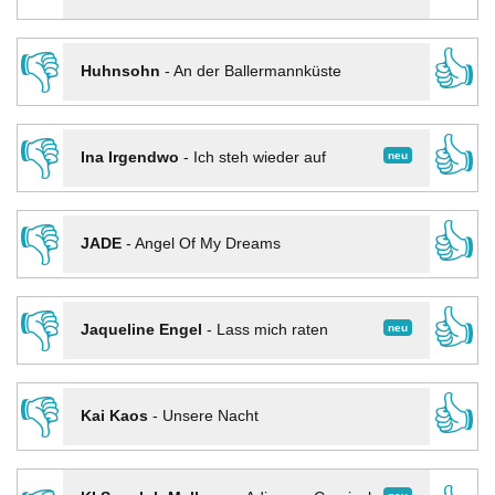
👎
👍
Huhnsohn
-
An der Ballermannküste
👎
👍
neu
Ina Irgendwo
-
Ich steh wieder auf
👎
👍
JADE
-
Angel Of My Dreams
👎
👍
neu
Jaqueline Engel
-
Lass mich raten
👎
👍
Kai Kaos
-
Unsere Nacht