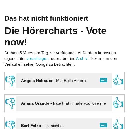
Das hat nicht funktioniert
Die Hörercharts - Vote
now!
Du hast 5 Votes pro Tag zur verfügung.. Außerdem kannst du
eigene Titel
vorschlagen
, oder aber ins
Archiv
blicken, um den
Verlauf einzelner Songs zu betrachten.
👎
👍
neu
Angela Nebauer
-
Mia Bella Amore
👎
👍
Ariana Grande
-
hate that i made you love me
👎
👍
neu
Bert Falko
-
Tu nicht so