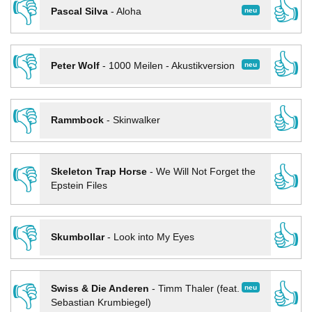
👎
👍
neu
Pascal Silva
-
Aloha
👎
👍
neu
Peter Wolf
-
1000 Meilen - Akustikversion
👎
👍
Rammbock
-
Skinwalker
👎
👍
Skeleton Trap Horse
-
We Will Not Forget the
Epstein Files
👎
👍
Skumbollar
-
Look into My Eyes
👎
👍
neu
Swiss & Die Anderen
-
Timm Thaler (feat.
Sebastian Krumbiegel)