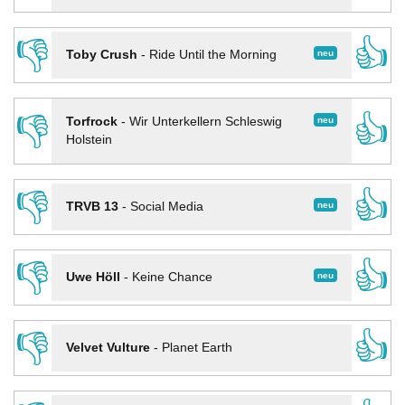
👎
👍
neu
Toby Crush
-
Ride Until the Morning
👎
👍
neu
Torfrock
-
Wir Unterkellern Schleswig
Holstein
👎
👍
neu
TRVB 13
-
Social Media
👎
👍
neu
Uwe Höll
-
Keine Chance
👎
👍
Velvet Vulture
-
Planet Earth