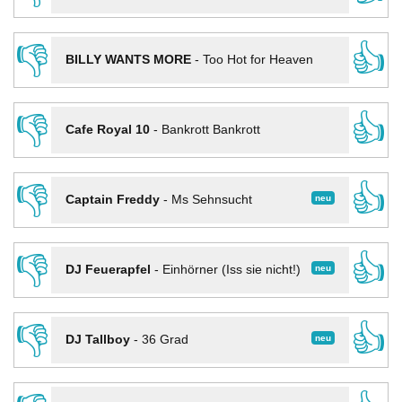
👎
👍
BILLY WANTS MORE
-
Too Hot for Heaven
👎
👍
Cafe Royal 10
-
Bankrott Bankrott
👎
👍
neu
Captain Freddy
-
Ms Sehnsucht
👎
👍
neu
DJ Feuerapfel
-
Einhörner (Iss sie nicht!)
👎
👍
neu
DJ Tallboy
-
36 Grad