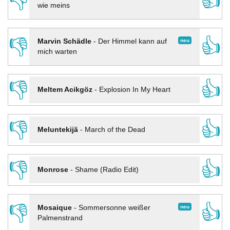
👎
👍
wie meins
👎
👍
neu
Marvin Schädle
-
Der Himmel kann auf
mich warten
👎
👍
Meltem Acikgöz
-
Explosion In My Heart
👎
👍
Meluntekijä
-
March of the Dead
👎
👍
Monrose
-
Shame (Radio Edit)
👎
👍
neu
Mosaique
-
Sommersonne weißer
Palmenstrand