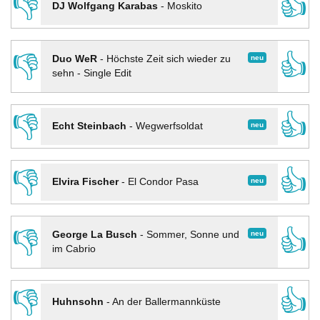
👎
👍
DJ Wolfgang Karabas
-
Moskito
👎
👍
neu
Duo WeR
-
Höchste Zeit sich wieder zu
sehn - Single Edit
👎
👍
neu
Echt Steinbach
-
Wegwerfsoldat
👎
👍
neu
Elvira Fischer
-
El Condor Pasa
👎
👍
neu
George La Busch
-
Sommer, Sonne und
im Cabrio
👎
👍
Huhnsohn
-
An der Ballermannküste