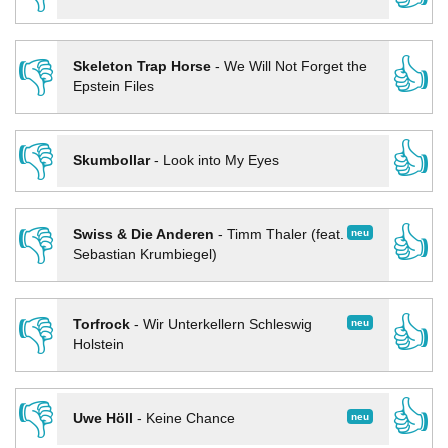
👎
👍
Skeleton Trap Horse
-
We Will Not Forget the
Epstein Files
👎
👍
Skumbollar
-
Look into My Eyes
👎
👍
neu
Swiss & Die Anderen
-
Timm Thaler (feat.
Sebastian Krumbiegel)
👎
👍
neu
Torfrock
-
Wir Unterkellern Schleswig
Holstein
👎
👍
neu
Uwe Höll
-
Keine Chance