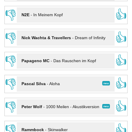
👎
👍
N2E
-
In Meinem Kopf
👎
👍
Nick Wachta & Travellers
-
Dream of Infinity
👎
👍
Papageno MC
-
Das Rauschen im Kopf
👎
👍
neu
Pascal Silva
-
Aloha
👎
👍
neu
Peter Wolf
-
1000 Meilen - Akustikversion
👎
👍
Rammbock
-
Skinwalker