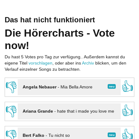
Das hat nicht funktioniert
Die Hörercharts - Vote
now!
Du hast 5 Votes pro Tag zur verfügung.. Außerdem kannst du
eigene Titel
vorschlagen
, oder aber ins
Archiv
blicken, um den
Verlauf einzelner Songs zu betrachten.
👎
👍
neu
Angela Nebauer
-
Mia Bella Amore
👎
👍
Ariana Grande
-
hate that i made you love me
👎
👍
neu
Bert Falko
-
Tu nicht so