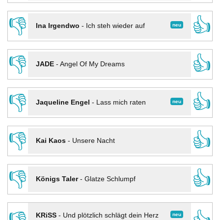
👎
👍
neu
Ina Irgendwo
-
Ich steh wieder auf
👎
👍
JADE
-
Angel Of My Dreams
👎
👍
neu
Jaqueline Engel
-
Lass mich raten
👎
👍
Kai Kaos
-
Unsere Nacht
👎
👍
Königs Taler
-
Glatze Schlumpf
neu
KRiSS
-
Und plötzlich schlägt dein Herz