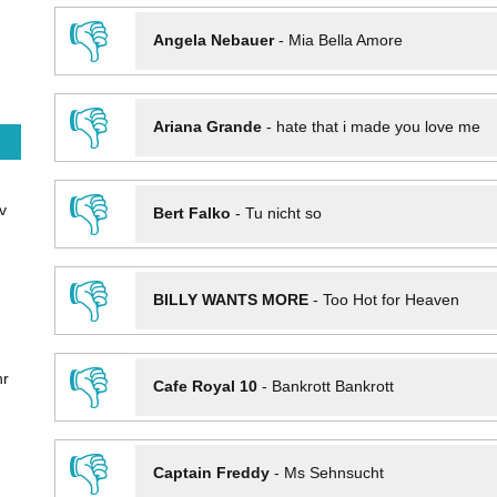
👎
Angela Nebauer
-
Mia Bella Amore
👎
Ariana Grande
-
hate that i made you love me
👎
v
Bert Falko
-
Tu nicht so
👎
BILLY WANTS MORE
-
Too Hot for Heaven
👎
hr
Cafe Royal 10
-
Bankrott Bankrott
👎
Captain Freddy
-
Ms Sehnsucht