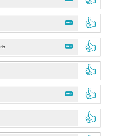
👍
neu
👍
neu
rio
👍
👍
neu
👍