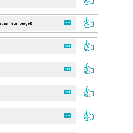
👍
👍
neu
stian Krumbiegel)
👍
neu
👍
neu
👍
neu
👍
neu