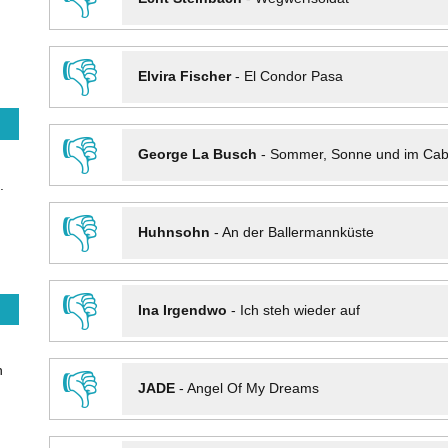
👎
Elvira Fischer
-
El Condor Pasa
👎
George La Busch
-
Sommer, Sonne und im Cab
.
👎
Huhnsohn
-
An der Ballermannküste
👎
Ina Irgendwo
-
Ich steh wieder auf
n
👎
JADE
-
Angel Of My Dreams