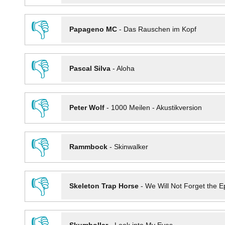
👎
Papageno MC
-
Das Rauschen im Kopf
👎
Pascal Silva
-
Aloha
👎
Peter Wolf
-
1000 Meilen - Akustikversion
👎
Rammbock
-
Skinwalker
👎
Skeleton Trap Horse
-
We Will Not Forget the Ep