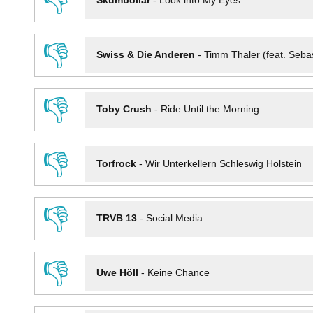
👎
Skumbollar
-
Look into My Eyes
👎
Swiss & Die Anderen
-
Timm Thaler (feat. Seba
👎
Toby Crush
-
Ride Until the Morning
👎
Torfrock
-
Wir Unterkellern Schleswig Holstein
👎
TRVB 13
-
Social Media
👎
Uwe Höll
-
Keine Chance