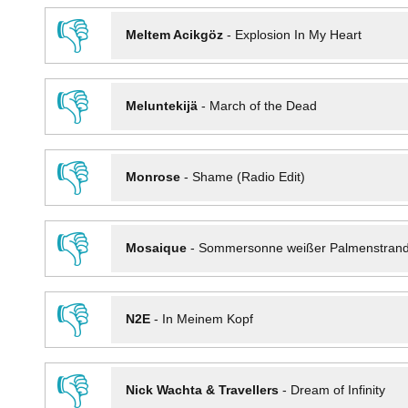
👎
Meltem Acikgöz
-
Explosion In My Heart
👎
Meluntekijä
-
March of the Dead
👎
Monrose
-
Shame (Radio Edit)
👎
Mosaique
-
Sommersonne weißer Palmenstran
👎
N2E
-
In Meinem Kopf
👎
Nick Wachta & Travellers
-
Dream of Infinity