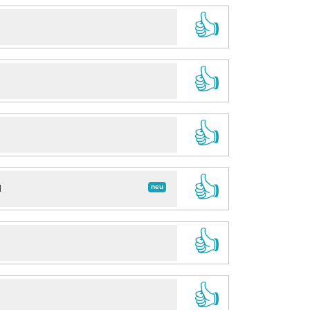
👍
👍
👍
👍
neu
d
👍
👍