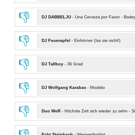
👎
DJ DABBELJU
-
Una Cerveza por Favor - Bode
👎
DJ Feuerapfel
-
Einhörner (Iss sie nicht!)
👎
DJ Tallboy
-
36 Grad
👎
DJ Wolfgang Karabas
-
Moskito
👎
Duo WeR
-
Höchste Zeit sich wieder zu sehn - Si
👎
Echt Steinbach
-
Wegwerfsoldat