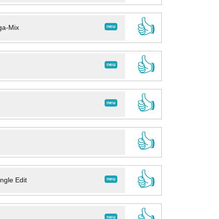
👍
neu
ga-Mix
👍
neu
👍
neu
👍
👍
neu
ngle Edit
👍
neu