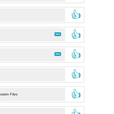
👍
👍
neu
👍
neu
👍
👍
stein Files