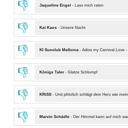
👎
Jaqueline Engel
-
Lass mich raten
👎
Kai Kaos
-
Unsere Nacht
👎
KI Sunclub Mallorca
-
Adios my Carnival Love 
👎
Königs Taler
-
Glatze Schlumpf
👎
KRiSS
-
Und plötzlich schlägt dein Herz wie mei
👎
Marvin Schädle
-
Der Himmel kann auf mich wa