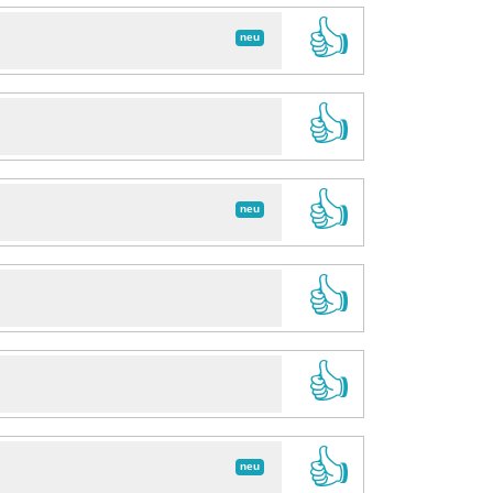
👍
neu
👍
👍
neu
👍
👍
👍
neu