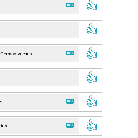
👍
neu
👍
👍
neu
- German Version
👍
👍
neu
ns
👍
neu
rten