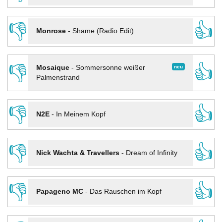
👎
👍
Monrose
-
Shame (Radio Edit)
👎
👍
neu
Mosaique
-
Sommersonne weißer
Palmenstrand
👎
👍
N2E
-
In Meinem Kopf
👎
👍
Nick Wachta & Travellers
-
Dream of Infinity
👎
👍
Papageno MC
-
Das Rauschen im Kopf