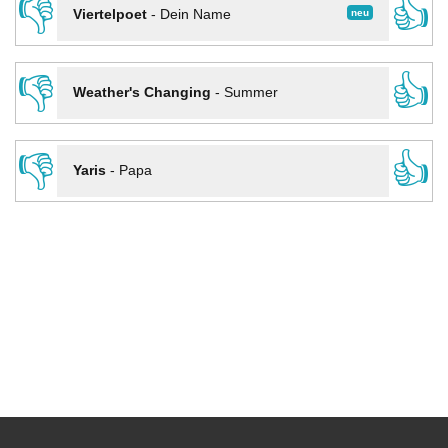
👎
👍
neu
Viertelpoet
-
Dein Name
👎
👍
Weather's Changing
-
Summer
👎
👍
Yaris
-
Papa