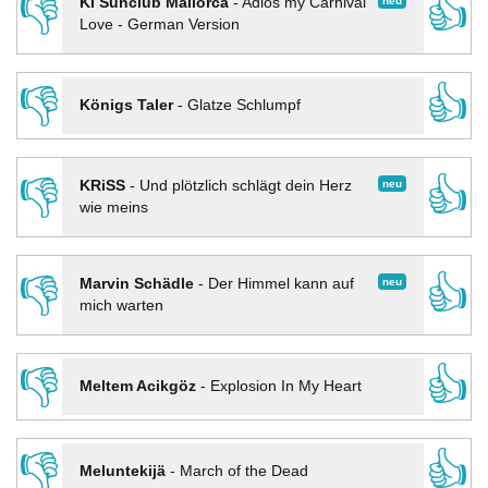
👎
👍
neu
KI Sunclub Mallorca
-
Adios my Carnival
Love - German Version
👎
👍
Königs Taler
-
Glatze Schlumpf
👎
👍
neu
KRiSS
-
Und plötzlich schlägt dein Herz
wie meins
👎
👍
neu
Marvin Schädle
-
Der Himmel kann auf
mich warten
👎
👍
Meltem Acikgöz
-
Explosion In My Heart
👎
👍
Meluntekijä
-
March of the Dead