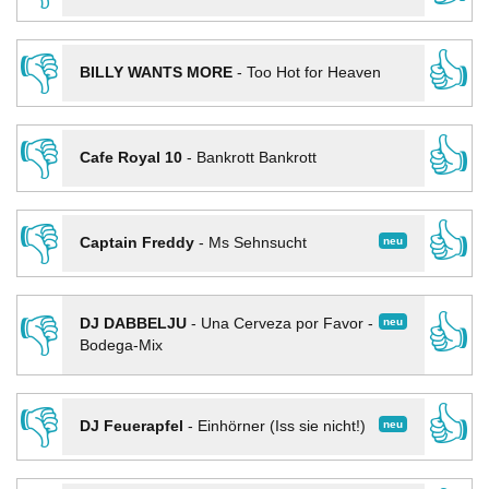
👎
👍
BILLY WANTS MORE
-
Too Hot for Heaven
👎
👍
Cafe Royal 10
-
Bankrott Bankrott
👎
👍
neu
Captain Freddy
-
Ms Sehnsucht
👎
👍
neu
DJ DABBELJU
-
Una Cerveza por Favor -
Bodega-Mix
👎
👍
neu
DJ Feuerapfel
-
Einhörner (Iss sie nicht!)