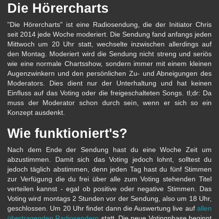
Die Hörercharts
"Die Hörercharts" ist eine Radiosendung, die der Initiator Chris
seit 2014 jede Woche moderiert. Die Sendung fand anfangs jeden
Mittwoch um 20 Uhr statt, wechselte inzwischen allerdings auf
den Montag. Moderiert wird die Sendung nicht streng und seriös
wie eine normale Chartsshow, sondern immer mit einem kleinen
Augenzwinkern und den persönlichen Zu- und Abneigungen des
Moderators. Dies dient nur der Unterhaltung und hat keinen
Einfluss auf das Voting oder die freigeschalteten Songs. tl;dr: Da
muss der Moderator schon durch sein, wenn er sich so ein
Konzept ausdenkt.
Wie funktioniert's?
Nach dem Ende der Sendung hast du eine Woche Zeit um
abzustimmen. Damit sich das Voting jedoch lohnt, solltest du
jedoch täglich abstimmen, denn jeden Tag hast du fünf Stimmen
zur Verfügung die du frei über alle zum Voting stehenden Titel
verteilen kannst - egal ob positive oder negative Stimmen. Das
Voting wird montags 2 Stunden vor der Sendung, also um 18 Uhr,
geschlossen. Um 20 Uhr findet dann die Auswertung live auf
allen
übertragenden Radiosendern
statt. Die neue Votingphase beginnt