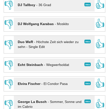
👎
👍
neu
DJ Tallboy
-
36 Grad
👎
👍
DJ Wolfgang Karabas
-
Moskito
👎
👍
neu
Duo WeR
-
Höchste Zeit sich wieder zu
sehn - Single Edit
👎
👍
neu
Echt Steinbach
-
Wegwerfsoldat
👎
👍
neu
Elvira Fischer
-
El Condor Pasa
👎
👍
neu
George La Busch
-
Sommer, Sonne und
im Cabrio