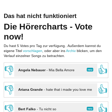
Das hat nicht funktioniert
Die Hörercharts - Vote
now!
Du hast 5 Votes pro Tag zur verfügung.. Außerdem kannst du
eigene Titel
vorschlagen
, oder aber ins
Archiv
blicken, um den
Verlauf einzelner Songs zu betrachten.
👎
👍
neu
Angela Nebauer
-
Mia Bella Amore
👎
👍
Ariana Grande
-
hate that i made you love me
👎
👍
neu
Bert Falko
-
Tu nicht so