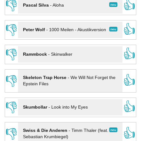
👎
👍
neu
Pascal Silva
-
Aloha
👎
👍
neu
Peter Wolf
-
1000 Meilen - Akustikversion
👎
👍
Rammbock
-
Skinwalker
👎
👍
Skeleton Trap Horse
-
We Will Not Forget the
Epstein Files
👎
👍
Skumbollar
-
Look into My Eyes
👎
👍
neu
Swiss & Die Anderen
-
Timm Thaler (feat.
Sebastian Krumbiegel)