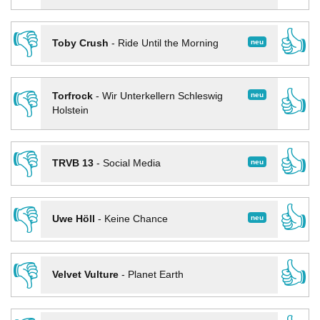
👎
👍
neu
Toby Crush
-
Ride Until the Morning
👎
👍
neu
Torfrock
-
Wir Unterkellern Schleswig
Holstein
👎
👍
neu
TRVB 13
-
Social Media
👎
👍
neu
Uwe Höll
-
Keine Chance
👎
👍
Velvet Vulture
-
Planet Earth