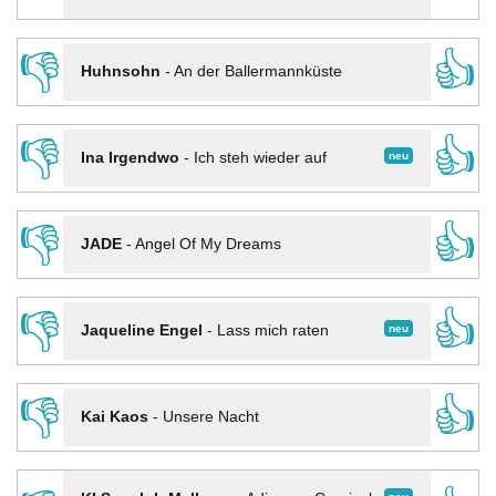
👎
👍
Huhnsohn
-
An der Ballermannküste
👎
👍
neu
Ina Irgendwo
-
Ich steh wieder auf
👎
👍
JADE
-
Angel Of My Dreams
👎
👍
neu
Jaqueline Engel
-
Lass mich raten
👎
👍
Kai Kaos
-
Unsere Nacht