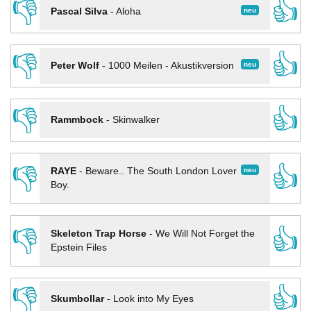
👎
👍
neu
Pascal Silva
-
Aloha
👎
👍
neu
Peter Wolf
-
1000 Meilen - Akustikversion
👎
👍
Rammbock
-
Skinwalker
👎
👍
neu
RAYE
-
Beware.. The South London Lover
Boy.
👎
👍
Skeleton Trap Horse
-
We Will Not Forget the
Epstein Files
👎
👍
Skumbollar
-
Look into My Eyes