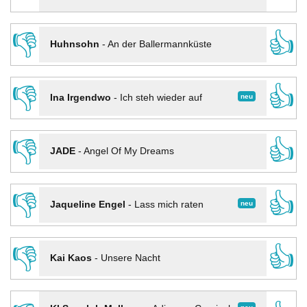
👎
👍
Huhnsohn
-
An der Ballermannküste
👎
👍
neu
Ina Irgendwo
-
Ich steh wieder auf
👎
👍
JADE
-
Angel Of My Dreams
👎
👍
neu
Jaqueline Engel
-
Lass mich raten
👎
👍
Kai Kaos
-
Unsere Nacht