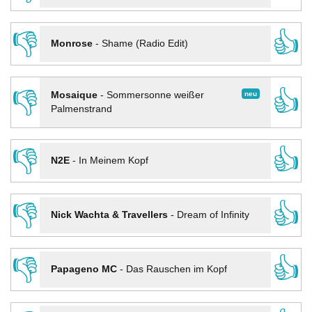
👎
👍
Monrose
-
Shame (Radio Edit)
👎
👍
neu
Mosaique
-
Sommersonne weißer
Palmenstrand
👎
👍
N2E
-
In Meinem Kopf
👎
👍
Nick Wachta & Travellers
-
Dream of Infinity
👎
👍
Papageno MC
-
Das Rauschen im Kopf