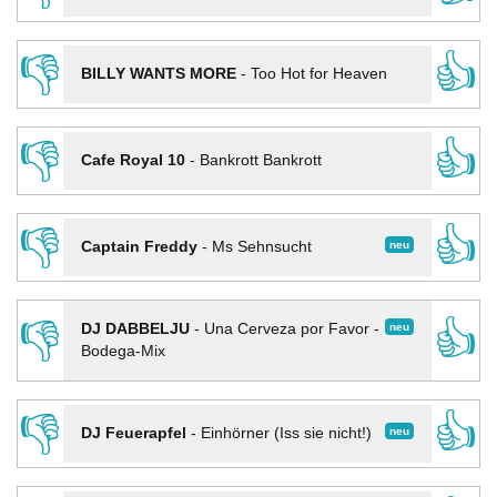
👎
👍
BILLY WANTS MORE
-
Too Hot for Heaven
👎
👍
Cafe Royal 10
-
Bankrott Bankrott
👎
👍
neu
Captain Freddy
-
Ms Sehnsucht
👎
👍
neu
DJ DABBELJU
-
Una Cerveza por Favor -
Bodega-Mix
👎
👍
neu
DJ Feuerapfel
-
Einhörner (Iss sie nicht!)