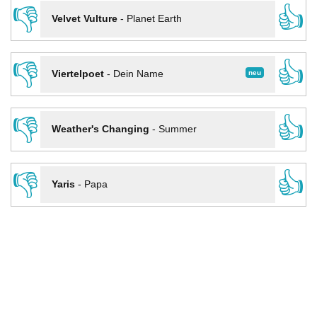
👎
👍
Velvet Vulture
-
Planet Earth
👎
👍
neu
Viertelpoet
-
Dein Name
👎
👍
Weather's Changing
-
Summer
👎
👍
Yaris
-
Papa