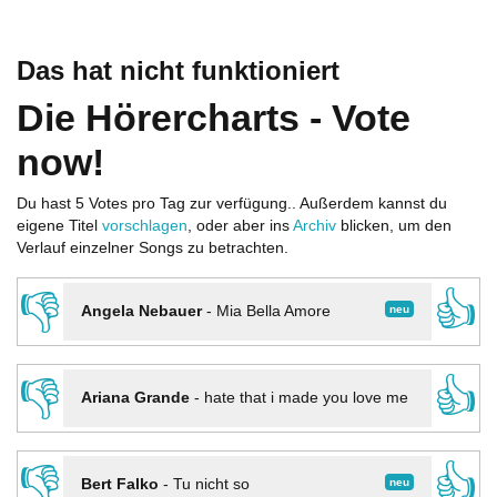
Das hat nicht funktioniert
Die Hörercharts - Vote
now!
Du hast 5 Votes pro Tag zur verfügung.. Außerdem kannst du
eigene Titel
vorschlagen
, oder aber ins
Archiv
blicken, um den
Verlauf einzelner Songs zu betrachten.
👎
👍
neu
Angela Nebauer
-
Mia Bella Amore
👎
👍
Ariana Grande
-
hate that i made you love me
👎
👍
neu
Bert Falko
-
Tu nicht so