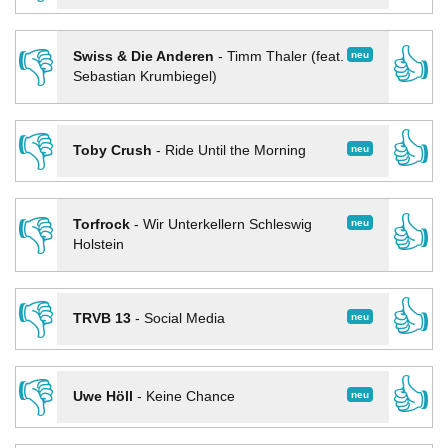
👎
👍
neu
Swiss & Die Anderen
-
Timm Thaler (feat.
Sebastian Krumbiegel)
👎
👍
neu
Toby Crush
-
Ride Until the Morning
👎
👍
neu
Torfrock
-
Wir Unterkellern Schleswig
Holstein
👎
👍
neu
TRVB 13
-
Social Media
👎
👍
neu
Uwe Höll
-
Keine Chance