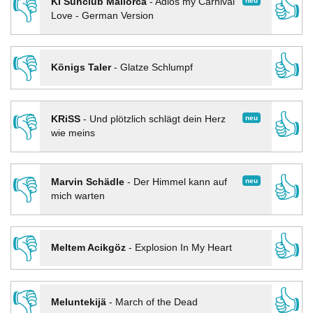
👎
👍
neu
KI Sunclub Mallorca
-
Adios my Carnival
Love - German Version
👎
👍
Königs Taler
-
Glatze Schlumpf
👎
👍
neu
KRiSS
-
Und plötzlich schlägt dein Herz
wie meins
👎
👍
neu
Marvin Schädle
-
Der Himmel kann auf
mich warten
👎
👍
Meltem Acikgöz
-
Explosion In My Heart
👎
👍
Meluntekijä
-
March of the Dead