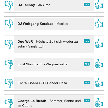
👎
👍
neu
DJ Tallboy
-
36 Grad
👎
👍
DJ Wolfgang Karabas
-
Moskito
👎
👍
neu
Duo WeR
-
Höchste Zeit sich wieder zu
sehn - Single Edit
👎
👍
neu
Echt Steinbach
-
Wegwerfsoldat
👎
👍
neu
Elvira Fischer
-
El Condor Pasa
👎
👍
neu
George La Busch
-
Sommer, Sonne und
im Cabrio