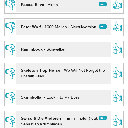
👎
👍
neu
Pascal Silva
-
Aloha
👎
👍
neu
Peter Wolf
-
1000 Meilen - Akustikversion
👎
👍
Rammbock
-
Skinwalker
👎
👍
Skeleton Trap Horse
-
We Will Not Forget the
Epstein Files
👎
👍
Skumbollar
-
Look into My Eyes
👎
👍
neu
Swiss & Die Anderen
-
Timm Thaler (feat.
Sebastian Krumbiegel)