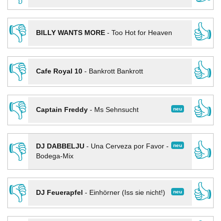
👎
👍
BILLY WANTS MORE
-
Too Hot for Heaven
👎
👍
Cafe Royal 10
-
Bankrott Bankrott
👎
👍
neu
Captain Freddy
-
Ms Sehnsucht
👎
👍
neu
DJ DABBELJU
-
Una Cerveza por Favor -
Bodega-Mix
👎
👍
neu
DJ Feuerapfel
-
Einhörner (Iss sie nicht!)