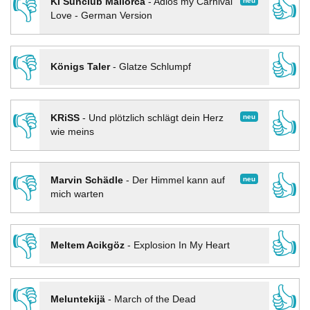
👎
👍
neu
KI Sunclub Mallorca
-
Adios my Carnival
Love - German Version
👎
👍
Königs Taler
-
Glatze Schlumpf
👎
👍
neu
KRiSS
-
Und plötzlich schlägt dein Herz
wie meins
👎
👍
neu
Marvin Schädle
-
Der Himmel kann auf
mich warten
👎
👍
Meltem Acikgöz
-
Explosion In My Heart
👎
👍
Meluntekijä
-
March of the Dead