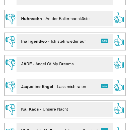
👎
👍
Huhnsohn
-
An der Ballermannküste
👎
👍
neu
Ina Irgendwo
-
Ich steh wieder auf
👎
👍
JADE
-
Angel Of My Dreams
👎
👍
neu
Jaqueline Engel
-
Lass mich raten
👎
👍
Kai Kaos
-
Unsere Nacht