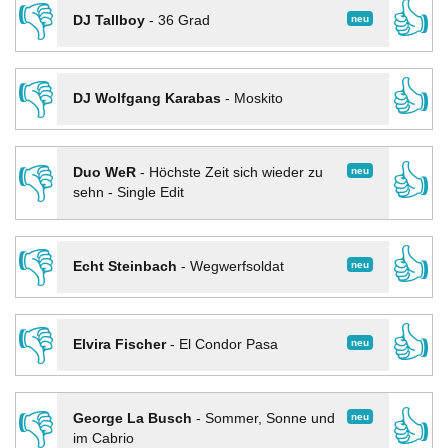
👎
👍
neu
DJ Tallboy
-
36 Grad
👎
👍
DJ Wolfgang Karabas
-
Moskito
👎
👍
neu
Duo WeR
-
Höchste Zeit sich wieder zu
sehn - Single Edit
👎
👍
neu
Echt Steinbach
-
Wegwerfsoldat
👎
👍
neu
Elvira Fischer
-
El Condor Pasa
👎
👍
neu
George La Busch
-
Sommer, Sonne und
im Cabrio