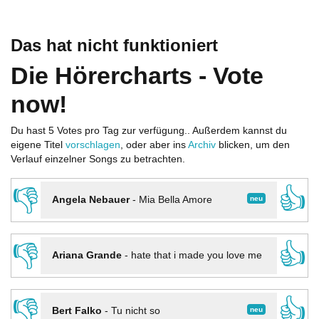
Das hat nicht funktioniert
Die Hörercharts - Vote
now!
Du hast 5 Votes pro Tag zur verfügung.. Außerdem kannst du
eigene Titel
vorschlagen
, oder aber ins
Archiv
blicken, um den
Verlauf einzelner Songs zu betrachten.
👎
👍
neu
Angela Nebauer
-
Mia Bella Amore
👎
👍
Ariana Grande
-
hate that i made you love me
👎
👍
neu
Bert Falko
-
Tu nicht so