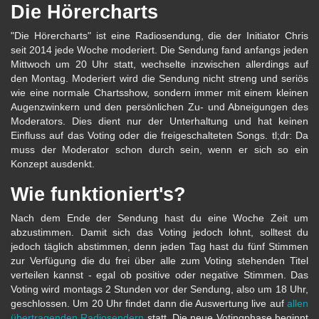
Die Hörercharts
"Die Hörercharts" ist eine Radiosendung, die der Initiator Chris
seit 2014 jede Woche moderiert. Die Sendung fand anfangs jeden
Mittwoch um 20 Uhr statt, wechselte inzwischen allerdings auf
den Montag. Moderiert wird die Sendung nicht streng und seriös
wie eine normale Chartsshow, sondern immer mit einem kleinen
Augenzwinkern und den persönlichen Zu- und Abneigungen des
Moderators. Dies dient nur der Unterhaltung und hat keinen
Einfluss auf das Voting oder die freigeschalteten Songs. tl;dr: Da
muss der Moderator schon durch sein, wenn er sich so ein
Konzept ausdenkt.
Wie funktioniert's?
Nach dem Ende der Sendung hast du eine Woche Zeit um
abzustimmen. Damit sich das Voting jedoch lohnt, solltest du
jedoch täglich abstimmen, denn jeden Tag hast du fünf Stimmen
zur Verfügung die du frei über alle zum Voting stehenden Titel
verteilen kannst - egal ob positive oder negative Stimmen. Das
Voting wird montags 2 Stunden vor der Sendung, also um 18 Uhr,
geschlossen. Um 20 Uhr findet dann die Auswertung live auf
allen
übertragenden Radiosendern
statt. Die neue Votingphase beginnt