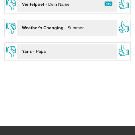
👎
👍
neu
Viertelpoet
-
Dein Name
👎
👍
Weather's Changing
-
Summer
👎
👍
Yaris
-
Papa