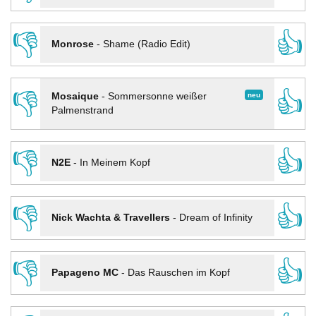
👎
👍
Monrose
-
Shame (Radio Edit)
👎
👍
neu
Mosaique
-
Sommersonne weißer
Palmenstrand
👎
👍
N2E
-
In Meinem Kopf
👎
👍
Nick Wachta & Travellers
-
Dream of Infinity
👎
👍
Papageno MC
-
Das Rauschen im Kopf