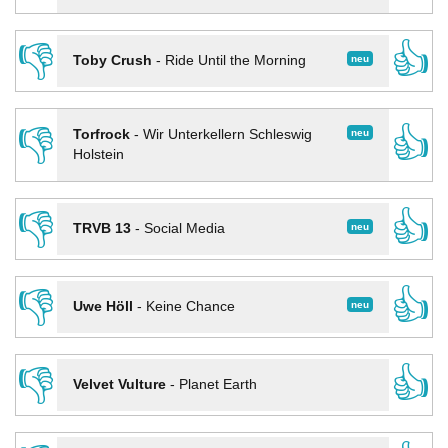
👎
👍
neu
Toby Crush
-
Ride Until the Morning
👎
👍
neu
Torfrock
-
Wir Unterkellern Schleswig
Holstein
👎
👍
neu
TRVB 13
-
Social Media
👎
👍
neu
Uwe Höll
-
Keine Chance
👎
👍
Velvet Vulture
-
Planet Earth