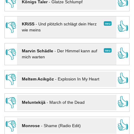
👎
👍
Königs Taler
-
Glatze Schlumpf
👎
👍
neu
KRiSS
-
Und plötzlich schlägt dein Herz
wie meins
👎
👍
neu
Marvin Schädle
-
Der Himmel kann auf
mich warten
👎
👍
Meltem Acikgöz
-
Explosion In My Heart
👎
👍
Meluntekijä
-
March of the Dead
👎
👍
Monrose
-
Shame (Radio Edit)