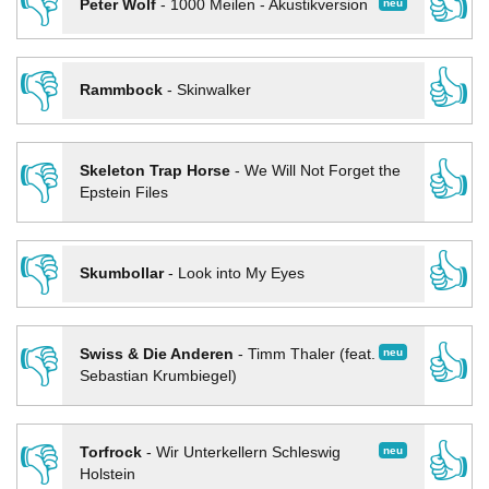
👎
👍
neu
Peter Wolf
-
1000 Meilen - Akustikversion
👎
👍
Rammbock
-
Skinwalker
👎
👍
Skeleton Trap Horse
-
We Will Not Forget the
Epstein Files
👎
👍
Skumbollar
-
Look into My Eyes
👎
👍
neu
Swiss & Die Anderen
-
Timm Thaler (feat.
Sebastian Krumbiegel)
👎
👍
neu
Torfrock
-
Wir Unterkellern Schleswig
Holstein