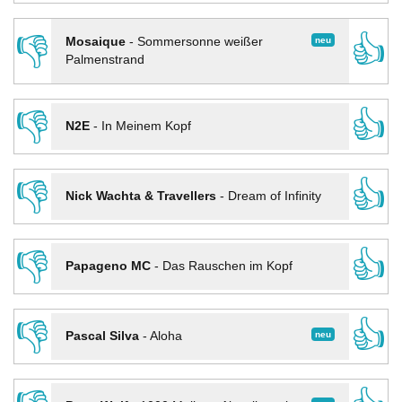
👎
👍
neu
Mosaique
-
Sommersonne weißer
Palmenstrand
👎
👍
N2E
-
In Meinem Kopf
👎
👍
Nick Wachta & Travellers
-
Dream of Infinity
👎
👍
Papageno MC
-
Das Rauschen im Kopf
👎
👍
neu
Pascal Silva
-
Aloha