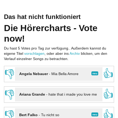
Das hat nicht funktioniert
Die Hörercharts - Vote
now!
Du hast 5 Votes pro Tag zur verfügung.. Außerdem kannst du
eigene Titel
vorschlagen
, oder aber ins
Archiv
blicken, um den
Verlauf einzelner Songs zu betrachten.
👎
👍
neu
Angela Nebauer
-
Mia Bella Amore
👎
👍
Ariana Grande
-
hate that i made you love me
👎
👍
neu
Bert Falko
-
Tu nicht so