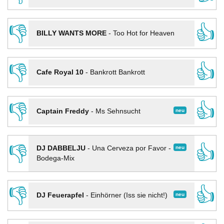
👎
👍
BILLY WANTS MORE
-
Too Hot for Heaven
👎
👍
Cafe Royal 10
-
Bankrott Bankrott
👎
👍
neu
Captain Freddy
-
Ms Sehnsucht
👎
👍
neu
DJ DABBELJU
-
Una Cerveza por Favor -
Bodega-Mix
👎
👍
neu
DJ Feuerapfel
-
Einhörner (Iss sie nicht!)