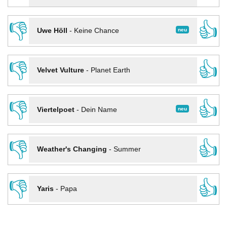
👎
👍
neu
Uwe Höll
-
Keine Chance
👎
👍
Velvet Vulture
-
Planet Earth
👎
👍
neu
Viertelpoet
-
Dein Name
👎
👍
Weather's Changing
-
Summer
👎
👍
Yaris
-
Papa