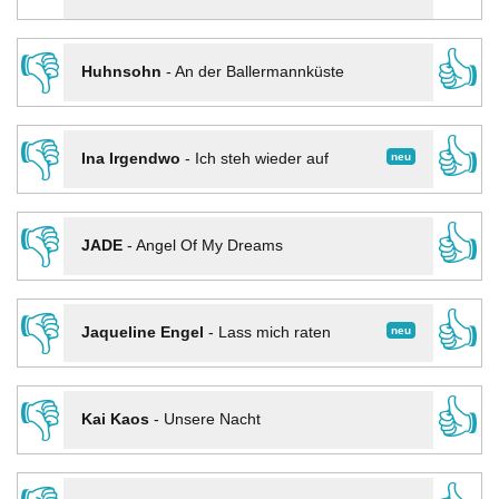
👎
👍
Huhnsohn
-
An der Ballermannküste
👎
👍
neu
Ina Irgendwo
-
Ich steh wieder auf
👎
👍
JADE
-
Angel Of My Dreams
👎
👍
neu
Jaqueline Engel
-
Lass mich raten
👎
👍
Kai Kaos
-
Unsere Nacht