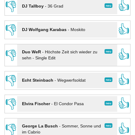
👎
👍
neu
DJ Tallboy
-
36 Grad
👎
👍
DJ Wolfgang Karabas
-
Moskito
👎
👍
neu
Duo WeR
-
Höchste Zeit sich wieder zu
sehn - Single Edit
👎
👍
neu
Echt Steinbach
-
Wegwerfsoldat
👎
👍
neu
Elvira Fischer
-
El Condor Pasa
👎
👍
neu
George La Busch
-
Sommer, Sonne und
im Cabrio