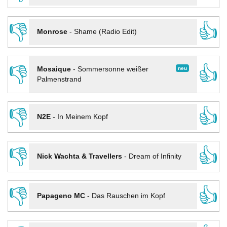
👎
👍
Monrose
-
Shame (Radio Edit)
👎
👍
neu
Mosaique
-
Sommersonne weißer
Palmenstrand
👎
👍
N2E
-
In Meinem Kopf
👎
👍
Nick Wachta & Travellers
-
Dream of Infinity
👎
👍
Papageno MC
-
Das Rauschen im Kopf