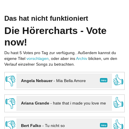
Das hat nicht funktioniert
Die Hörercharts - Vote
now!
Du hast 5 Votes pro Tag zur verfügung.. Außerdem kannst du
eigene Titel
vorschlagen
, oder aber ins
Archiv
blicken, um den
Verlauf einzelner Songs zu betrachten.
👎
👍
neu
Angela Nebauer
-
Mia Bella Amore
👎
👍
Ariana Grande
-
hate that i made you love me
👎
👍
neu
Bert Falko
-
Tu nicht so