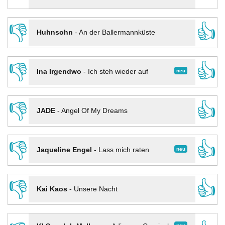
👎
👍
Huhnsohn
-
An der Ballermannküste
👎
👍
neu
Ina Irgendwo
-
Ich steh wieder auf
👎
👍
JADE
-
Angel Of My Dreams
👎
👍
neu
Jaqueline Engel
-
Lass mich raten
👎
👍
Kai Kaos
-
Unsere Nacht