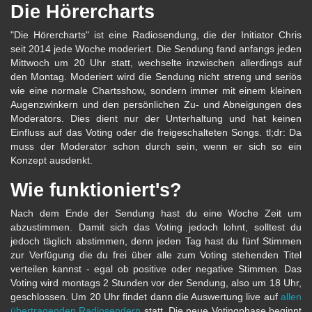
Die Hörercharts
"Die Hörercharts" ist eine Radiosendung, die der Initiator Chris
seit 2014 jede Woche moderiert. Die Sendung fand anfangs jeden
Mittwoch um 20 Uhr statt, wechselte inzwischen allerdings auf
den Montag. Moderiert wird die Sendung nicht streng und seriös
wie eine normale Chartsshow, sondern immer mit einem kleinen
Augenzwinkern und den persönlichen Zu- und Abneigungen des
Moderators. Dies dient nur der Unterhaltung und hat keinen
Einfluss auf das Voting oder die freigeschalteten Songs. tl;dr: Da
muss der Moderator schon durch sein, wenn er sich so ein
Konzept ausdenkt.
Wie funktioniert's?
Nach dem Ende der Sendung hast du eine Woche Zeit um
abzustimmen. Damit sich das Voting jedoch lohnt, solltest du
jedoch täglich abstimmen, denn jeden Tag hast du fünf Stimmen
zur Verfügung die du frei über alle zum Voting stehenden Titel
verteilen kannst - egal ob positive oder negative Stimmen. Das
Voting wird montags 2 Stunden vor der Sendung, also um 18 Uhr,
geschlossen. Um 20 Uhr findet dann die Auswertung live auf
allen
übertragenden Radiosendern
statt. Die neue Votingphase beginnt