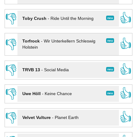
👎
👍
neu
Toby Crush
-
Ride Until the Morning
👎
👍
neu
Torfrock
-
Wir Unterkellern Schleswig
Holstein
👎
👍
neu
TRVB 13
-
Social Media
👎
👍
neu
Uwe Höll
-
Keine Chance
👎
👍
Velvet Vulture
-
Planet Earth