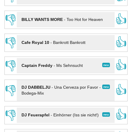
👎
👍
BILLY WANTS MORE
-
Too Hot for Heaven
👎
👍
Cafe Royal 10
-
Bankrott Bankrott
👎
👍
neu
Captain Freddy
-
Ms Sehnsucht
👎
👍
neu
DJ DABBELJU
-
Una Cerveza por Favor -
Bodega-Mix
👎
👍
neu
DJ Feuerapfel
-
Einhörner (Iss sie nicht!)