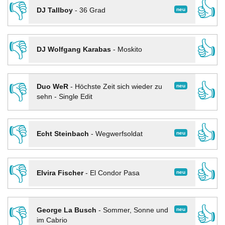
👎
👍
neu
DJ Tallboy
-
36 Grad
👎
👍
DJ Wolfgang Karabas
-
Moskito
👎
👍
neu
Duo WeR
-
Höchste Zeit sich wieder zu
sehn - Single Edit
👎
👍
neu
Echt Steinbach
-
Wegwerfsoldat
👎
👍
neu
Elvira Fischer
-
El Condor Pasa
👎
👍
neu
George La Busch
-
Sommer, Sonne und
im Cabrio