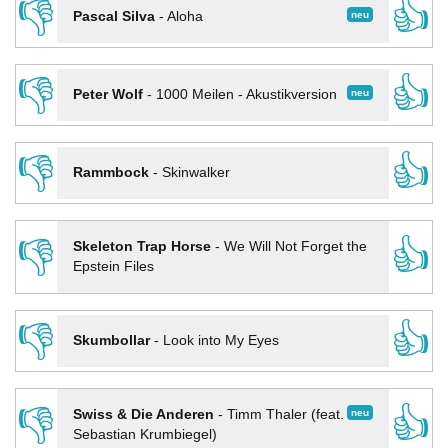
👎
👍
neu
Pascal Silva
-
Aloha
👎
👍
neu
Peter Wolf
-
1000 Meilen - Akustikversion
👎
👍
Rammbock
-
Skinwalker
👎
👍
Skeleton Trap Horse
-
We Will Not Forget the
Epstein Files
👎
👍
Skumbollar
-
Look into My Eyes
👎
👍
neu
Swiss & Die Anderen
-
Timm Thaler (feat.
Sebastian Krumbiegel)