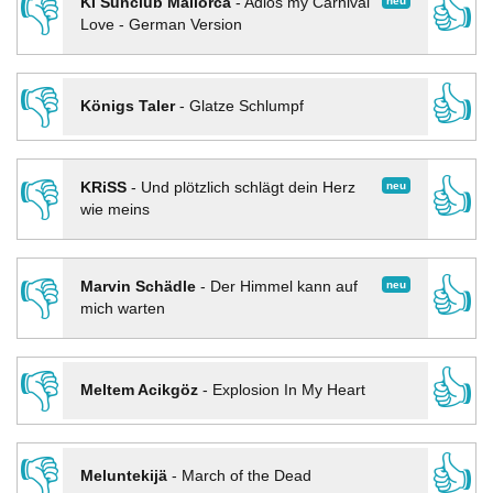
👎
👍
neu
KI Sunclub Mallorca
-
Adios my Carnival
Love - German Version
👎
👍
Königs Taler
-
Glatze Schlumpf
👎
👍
neu
KRiSS
-
Und plötzlich schlägt dein Herz
wie meins
👎
👍
neu
Marvin Schädle
-
Der Himmel kann auf
mich warten
👎
👍
Meltem Acikgöz
-
Explosion In My Heart
👎
👍
Meluntekijä
-
March of the Dead