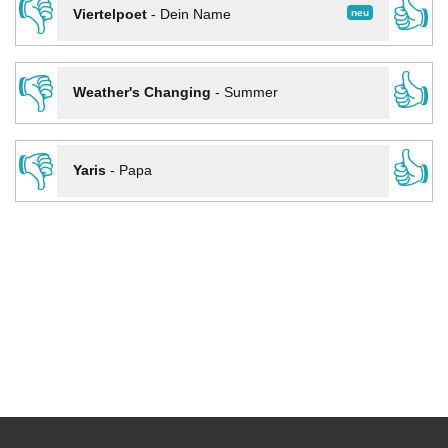
👎
👍
neu
Viertelpoet
-
Dein Name
👎
👍
Weather's Changing
-
Summer
👎
👍
Yaris
-
Papa