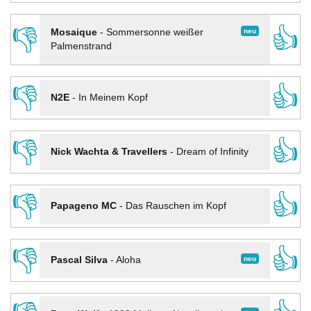
👎
👍
neu
Mosaique
-
Sommersonne weißer
Palmenstrand
👎
👍
N2E
-
In Meinem Kopf
👎
👍
Nick Wachta & Travellers
-
Dream of Infinity
👎
👍
Papageno MC
-
Das Rauschen im Kopf
👎
👍
neu
Pascal Silva
-
Aloha