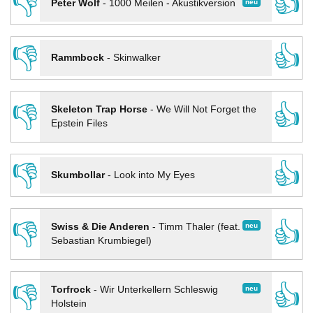
👎
👍
neu
Peter Wolf
-
1000 Meilen - Akustikversion
👎
👍
Rammbock
-
Skinwalker
👎
👍
Skeleton Trap Horse
-
We Will Not Forget the
Epstein Files
👎
👍
Skumbollar
-
Look into My Eyes
👎
👍
neu
Swiss & Die Anderen
-
Timm Thaler (feat.
Sebastian Krumbiegel)
👎
👍
neu
Torfrock
-
Wir Unterkellern Schleswig
Holstein