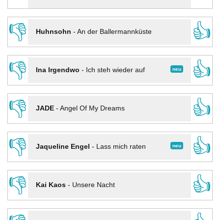
👎
👍
Huhnsohn
-
An der Ballermannküste
👎
👍
neu
Ina Irgendwo
-
Ich steh wieder auf
👎
👍
JADE
-
Angel Of My Dreams
👎
👍
neu
Jaqueline Engel
-
Lass mich raten
👎
👍
Kai Kaos
-
Unsere Nacht