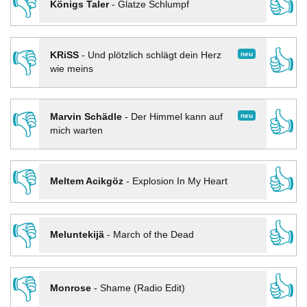
👎
👍
Königs Taler
-
Glatze Schlumpf
👎
👍
neu
KRiSS
-
Und plötzlich schlägt dein Herz
wie meins
👎
👍
neu
Marvin Schädle
-
Der Himmel kann auf
mich warten
👎
👍
Meltem Acikgöz
-
Explosion In My Heart
👎
👍
Meluntekijä
-
March of the Dead
👎
👍
Monrose
-
Shame (Radio Edit)