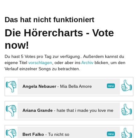
Das hat nicht funktioniert
Die Hörercharts - Vote
now!
Du hast 5 Votes pro Tag zur verfügung.. Außerdem kannst du
eigene Titel
vorschlagen
, oder aber ins
Archiv
blicken, um den
Verlauf einzelner Songs zu betrachten.
👎
👍
neu
Angela Nebauer
-
Mia Bella Amore
👎
👍
Ariana Grande
-
hate that i made you love me
👎
👍
neu
Bert Falko
-
Tu nicht so