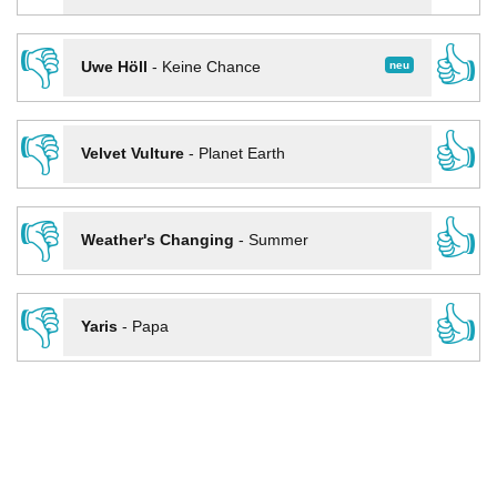
👎
👍
neu
Uwe Höll
-
Keine Chance
👎
👍
Velvet Vulture
-
Planet Earth
👎
👍
Weather's Changing
-
Summer
👎
👍
Yaris
-
Papa