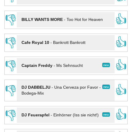
👎
👍
BILLY WANTS MORE
-
Too Hot for Heaven
👎
👍
Cafe Royal 10
-
Bankrott Bankrott
👎
👍
neu
Captain Freddy
-
Ms Sehnsucht
👎
👍
neu
DJ DABBELJU
-
Una Cerveza por Favor -
Bodega-Mix
👎
👍
neu
DJ Feuerapfel
-
Einhörner (Iss sie nicht!)