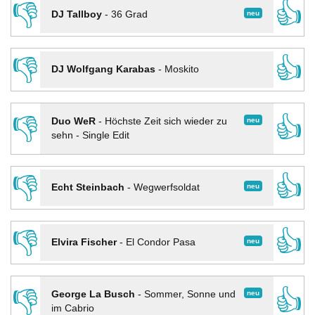
👎
👍
neu
DJ Tallboy
-
36 Grad
👎
👍
DJ Wolfgang Karabas
-
Moskito
👎
👍
neu
Duo WeR
-
Höchste Zeit sich wieder zu
sehn - Single Edit
👎
👍
neu
Echt Steinbach
-
Wegwerfsoldat
👎
👍
neu
Elvira Fischer
-
El Condor Pasa
👎
👍
neu
George La Busch
-
Sommer, Sonne und
im Cabrio