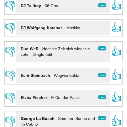
👎
👍
neu
DJ Tallboy
-
36 Grad
👎
👍
DJ Wolfgang Karabas
-
Moskito
👎
👍
neu
Duo WeR
-
Höchste Zeit sich wieder zu
sehn - Single Edit
👎
👍
neu
Echt Steinbach
-
Wegwerfsoldat
👎
👍
neu
Elvira Fischer
-
El Condor Pasa
👎
👍
neu
George La Busch
-
Sommer, Sonne und
im Cabrio