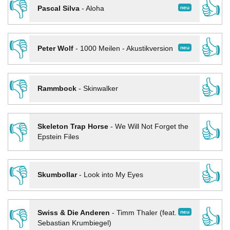
👎
👍
neu
Pascal Silva
-
Aloha
👎
👍
neu
Peter Wolf
-
1000 Meilen - Akustikversion
👎
👍
Rammbock
-
Skinwalker
👎
👍
Skeleton Trap Horse
-
We Will Not Forget the
Epstein Files
👎
👍
Skumbollar
-
Look into My Eyes
👎
👍
neu
Swiss & Die Anderen
-
Timm Thaler (feat.
Sebastian Krumbiegel)