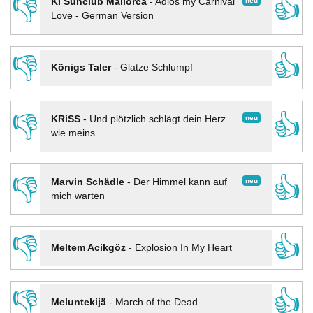
👎
👍
neu
KI Sunclub Mallorca
-
Adios my Carnival
Love - German Version
👎
👍
Königs Taler
-
Glatze Schlumpf
👎
👍
neu
KRiSS
-
Und plötzlich schlägt dein Herz
wie meins
👎
👍
neu
Marvin Schädle
-
Der Himmel kann auf
mich warten
👎
👍
Meltem Acikgöz
-
Explosion In My Heart
👎
👍
Meluntekijä
-
March of the Dead