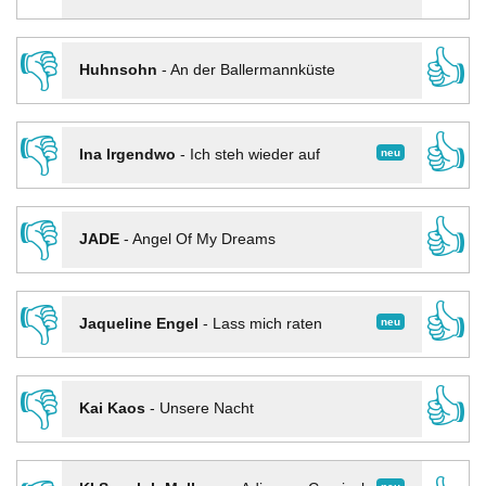
👎
👍
Huhnsohn
-
An der Ballermannküste
👎
👍
neu
Ina Irgendwo
-
Ich steh wieder auf
👎
👍
JADE
-
Angel Of My Dreams
👎
👍
neu
Jaqueline Engel
-
Lass mich raten
👎
👍
Kai Kaos
-
Unsere Nacht