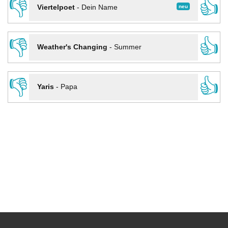
👎
👍
neu
Viertelpoet
-
Dein Name
👎
👍
Weather's Changing
-
Summer
👎
👍
Yaris
-
Papa