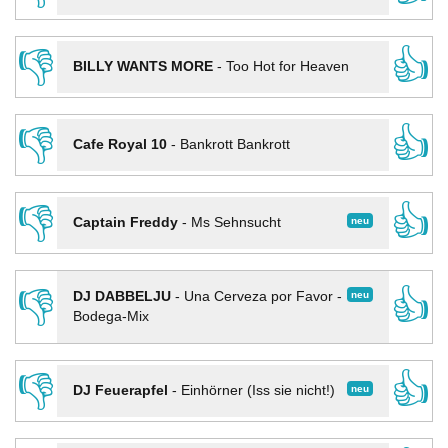
👎
👍
BILLY WANTS MORE
-
Too Hot for Heaven
👎
👍
Cafe Royal 10
-
Bankrott Bankrott
👎
👍
neu
Captain Freddy
-
Ms Sehnsucht
👎
👍
neu
DJ DABBELJU
-
Una Cerveza por Favor -
Bodega-Mix
👎
👍
neu
DJ Feuerapfel
-
Einhörner (Iss sie nicht!)