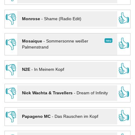
👎
👍
Monrose
-
Shame (Radio Edit)
👎
👍
neu
Mosaique
-
Sommersonne weißer
Palmenstrand
👎
👍
N2E
-
In Meinem Kopf
👎
👍
Nick Wachta & Travellers
-
Dream of Infinity
👎
👍
Papageno MC
-
Das Rauschen im Kopf