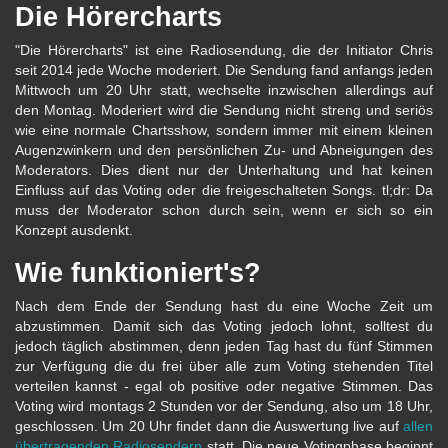
Die Hörercharts
"Die Hörercharts" ist eine Radiosendung, die der Initiator Chris
seit 2014 jede Woche moderiert. Die Sendung fand anfangs jeden
Mittwoch um 20 Uhr statt, wechselte inzwischen allerdings auf
den Montag. Moderiert wird die Sendung nicht streng und seriös
wie eine normale Chartsshow, sondern immer mit einem kleinen
Augenzwinkern und den persönlichen Zu- und Abneigungen des
Moderators. Dies dient nur der Unterhaltung und hat keinen
Einfluss auf das Voting oder die freigeschalteten Songs. tl;dr: Da
muss der Moderator schon durch sein, wenn er sich so ein
Konzept ausdenkt.
Wie funktioniert's?
Nach dem Ende der Sendung hast du eine Woche Zeit um
abzustimmen. Damit sich das Voting jedoch lohnt, solltest du
jedoch täglich abstimmen, denn jeden Tag hast du fünf Stimmen
zur Verfügung die du frei über alle zum Voting stehenden Titel
verteilen kannst - egal ob positive oder negative Stimmen. Das
Voting wird montags 2 Stunden vor der Sendung, also um 18 Uhr,
geschlossen. Um 20 Uhr findet dann die Auswertung live auf
allen
übertragenden Radiosendern
statt. Die neue Votingphase beginnt