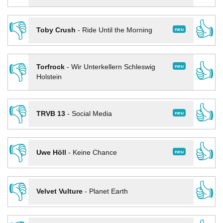
👎
👍
neu
Toby Crush
-
Ride Until the Morning
👎
👍
neu
Torfrock
-
Wir Unterkellern Schleswig
Holstein
👎
👍
neu
TRVB 13
-
Social Media
👎
👍
neu
Uwe Höll
-
Keine Chance
👎
👍
Velvet Vulture
-
Planet Earth