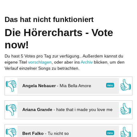
Das hat nicht funktioniert
Die Hörercharts - Vote
now!
Du hast 5 Votes pro Tag zur verfügung.. Außerdem kannst du
eigene Titel
vorschlagen
, oder aber ins
Archiv
blicken, um den
Verlauf einzelner Songs zu betrachten.
👎
👍
neu
Angela Nebauer
-
Mia Bella Amore
👎
👍
Ariana Grande
-
hate that i made you love me
👎
👍
neu
Bert Falko
-
Tu nicht so