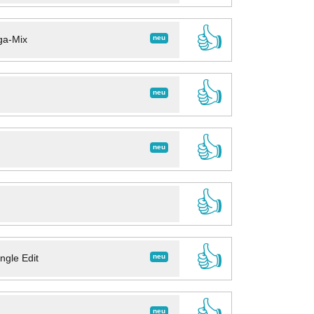
👍
neu
ga-Mix
👍
neu
👍
neu
👍
👍
neu
ngle Edit
👍
neu