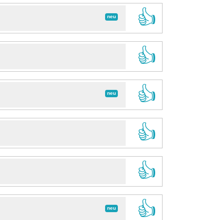
👍
neu
👍
👍
neu
👍
👍
👍
neu