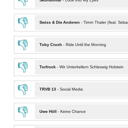
👎
Skumbollar
-
Look into My Eyes
👎
Swiss & Die Anderen
-
Timm Thaler (feat. Seba
👎
Toby Crush
-
Ride Until the Morning
👎
Torfrock
-
Wir Unterkellern Schleswig Holstein
👎
TRVB 13
-
Social Media
👎
Uwe Höll
-
Keine Chance