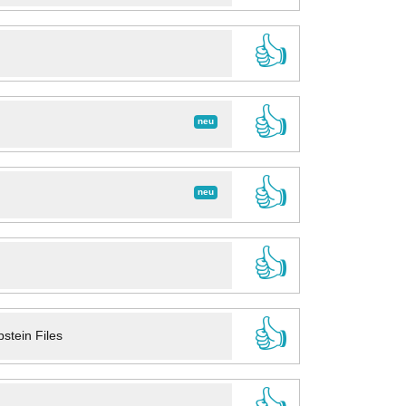
👍
👍
neu
👍
neu
👍
👍
stein Files