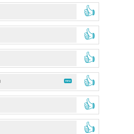
👍
👍
👍
👍
neu
d
👍
👍