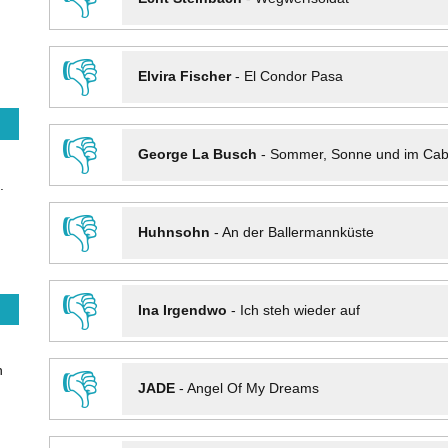
👎
Elvira Fischer
-
El Condor Pasa
👎
George La Busch
-
Sommer, Sonne und im Cab
.
👎
Huhnsohn
-
An der Ballermannküste
👎
Ina Irgendwo
-
Ich steh wieder auf
n
👎
JADE
-
Angel Of My Dreams