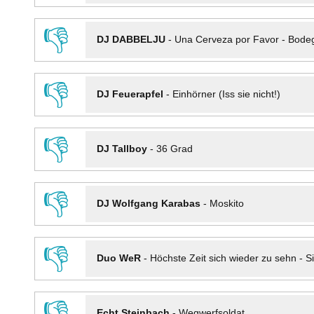
👎
DJ DABBELJU
-
Una Cerveza por Favor - Bode
👎
DJ Feuerapfel
-
Einhörner (Iss sie nicht!)
👎
DJ Tallboy
-
36 Grad
👎
DJ Wolfgang Karabas
-
Moskito
👎
Duo WeR
-
Höchste Zeit sich wieder zu sehn - Si
👎
Echt Steinbach
-
Wegwerfsoldat