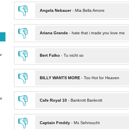
👎
Angela Nebauer
-
Mia Bella Amore
👎
Ariana Grande
-
hate that i made you love me
👎
v
Bert Falko
-
Tu nicht so
👎
BILLY WANTS MORE
-
Too Hot for Heaven
👎
hr
Cafe Royal 10
-
Bankrott Bankrott
👎
Captain Freddy
-
Ms Sehnsucht