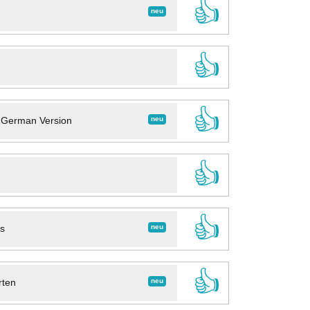
👍
neu
👍
👍
neu
- German Version
👍
👍
neu
ns
👍
neu
rten