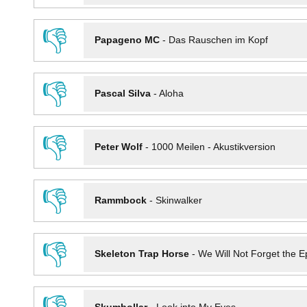
👎
Papageno MC
-
Das Rauschen im Kopf
👎
Pascal Silva
-
Aloha
👎
Peter Wolf
-
1000 Meilen - Akustikversion
👎
Rammbock
-
Skinwalker
👎
Skeleton Trap Horse
-
We Will Not Forget the Ep