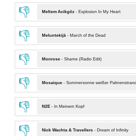
👎
Meltem Acikgöz
-
Explosion In My Heart
👎
Meluntekijä
-
March of the Dead
👎
Monrose
-
Shame (Radio Edit)
👎
Mosaique
-
Sommersonne weißer Palmenstran
👎
N2E
-
In Meinem Kopf
👎
Nick Wachta & Travellers
-
Dream of Infinity