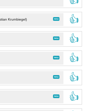
👍
👍
neu
stian Krumbiegel)
👍
neu
👍
neu
👍
neu
👍
neu