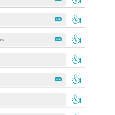
👍
neu
👍
neu
rio
👍
👍
neu
👍