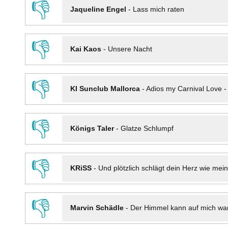
👎
Jaqueline Engel
-
Lass mich raten
👎
Kai Kaos
-
Unsere Nacht
👎
KI Sunclub Mallorca
-
Adios my Carnival Love 
👎
Königs Taler
-
Glatze Schlumpf
👎
KRiSS
-
Und plötzlich schlägt dein Herz wie mei
👎
Marvin Schädle
-
Der Himmel kann auf mich wa