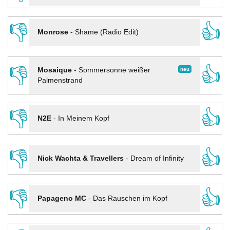
👎
👍
Monrose
-
Shame (Radio Edit)
👎
👍
neu
Mosaique
-
Sommersonne weißer
Palmenstrand
👎
👍
N2E
-
In Meinem Kopf
👎
👍
Nick Wachta & Travellers
-
Dream of Infinity
👎
👍
Papageno MC
-
Das Rauschen im Kopf