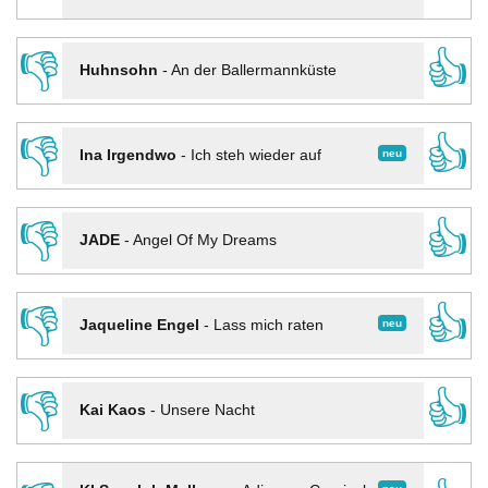
👎
👍
Huhnsohn
-
An der Ballermannküste
👎
👍
neu
Ina Irgendwo
-
Ich steh wieder auf
👎
👍
JADE
-
Angel Of My Dreams
👎
👍
neu
Jaqueline Engel
-
Lass mich raten
👎
👍
Kai Kaos
-
Unsere Nacht