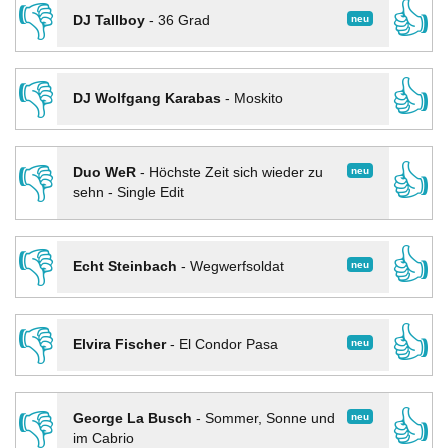
👎
👍
neu
DJ Tallboy
-
36 Grad
👎
👍
DJ Wolfgang Karabas
-
Moskito
👎
👍
neu
Duo WeR
-
Höchste Zeit sich wieder zu
sehn - Single Edit
👎
👍
neu
Echt Steinbach
-
Wegwerfsoldat
👎
👍
neu
Elvira Fischer
-
El Condor Pasa
👎
👍
neu
George La Busch
-
Sommer, Sonne und
im Cabrio