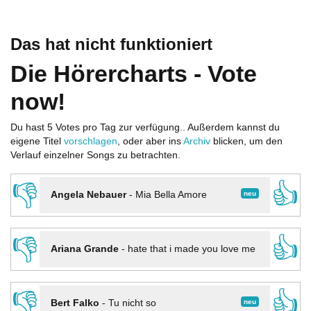
Das hat nicht funktioniert
Die Hörercharts - Vote
now!
Du hast 5 Votes pro Tag zur verfügung.. Außerdem kannst du
eigene Titel
vorschlagen
, oder aber ins
Archiv
blicken, um den
Verlauf einzelner Songs zu betrachten.
👎
👍
neu
Angela Nebauer
-
Mia Bella Amore
👎
👍
Ariana Grande
-
hate that i made you love me
👎
👍
neu
Bert Falko
-
Tu nicht so