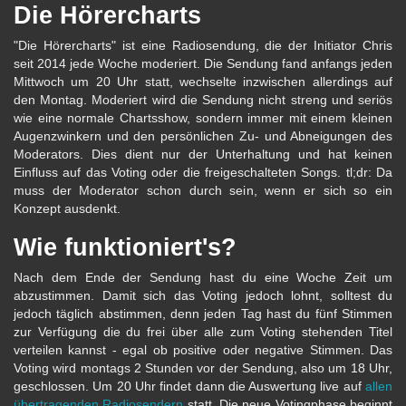
Die Hörercharts
"Die Hörercharts" ist eine Radiosendung, die der Initiator Chris
seit 2014 jede Woche moderiert. Die Sendung fand anfangs jeden
Mittwoch um 20 Uhr statt, wechselte inzwischen allerdings auf
den Montag. Moderiert wird die Sendung nicht streng und seriös
wie eine normale Chartsshow, sondern immer mit einem kleinen
Augenzwinkern und den persönlichen Zu- und Abneigungen des
Moderators. Dies dient nur der Unterhaltung und hat keinen
Einfluss auf das Voting oder die freigeschalteten Songs. tl;dr: Da
muss der Moderator schon durch sein, wenn er sich so ein
Konzept ausdenkt.
Wie funktioniert's?
Nach dem Ende der Sendung hast du eine Woche Zeit um
abzustimmen. Damit sich das Voting jedoch lohnt, solltest du
jedoch täglich abstimmen, denn jeden Tag hast du fünf Stimmen
zur Verfügung die du frei über alle zum Voting stehenden Titel
verteilen kannst - egal ob positive oder negative Stimmen. Das
Voting wird montags 2 Stunden vor der Sendung, also um 18 Uhr,
geschlossen. Um 20 Uhr findet dann die Auswertung live auf
allen
übertragenden Radiosendern
statt. Die neue Votingphase beginnt