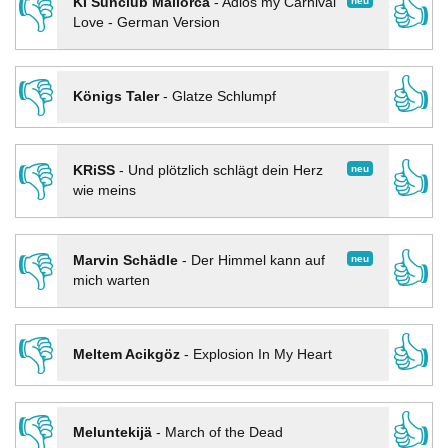
👎
👍
neu
KI Sunclub Mallorca
-
Adios my Carnival
Love - German Version
👎
👍
Königs Taler
-
Glatze Schlumpf
👎
👍
neu
KRiSS
-
Und plötzlich schlägt dein Herz
wie meins
👎
👍
neu
Marvin Schädle
-
Der Himmel kann auf
mich warten
👎
👍
Meltem Acikgöz
-
Explosion In My Heart
👎
👍
Meluntekijä
-
March of the Dead