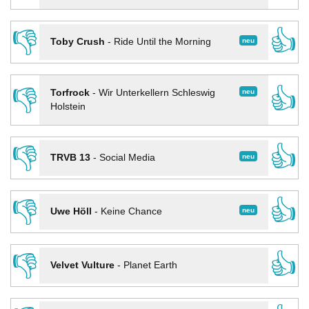
👎
👍
neu
Toby Crush
-
Ride Until the Morning
👎
👍
neu
Torfrock
-
Wir Unterkellern Schleswig
Holstein
👎
👍
neu
TRVB 13
-
Social Media
👎
👍
neu
Uwe Höll
-
Keine Chance
👎
👍
Velvet Vulture
-
Planet Earth