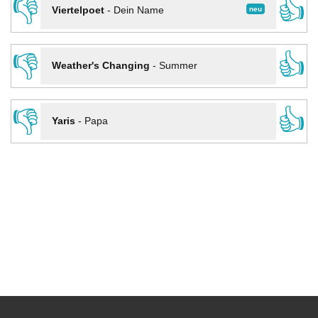
👎
👍
neu
Viertelpoet
-
Dein Name
👎
👍
Weather's Changing
-
Summer
👎
👍
Yaris
-
Papa