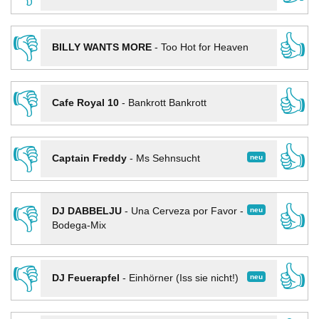
👎
👍
BILLY WANTS MORE
-
Too Hot for Heaven
👎
👍
Cafe Royal 10
-
Bankrott Bankrott
👎
👍
neu
Captain Freddy
-
Ms Sehnsucht
👎
👍
neu
DJ DABBELJU
-
Una Cerveza por Favor -
Bodega-Mix
👎
👍
neu
DJ Feuerapfel
-
Einhörner (Iss sie nicht!)