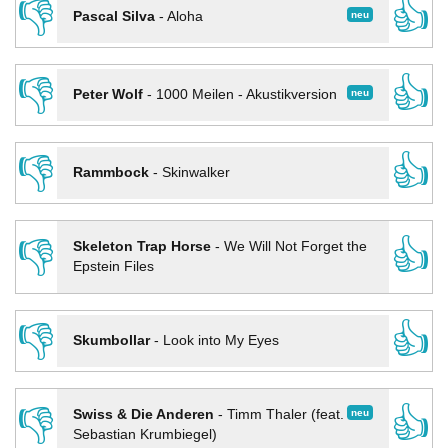
👎
👍
neu
Pascal Silva
-
Aloha
👎
👍
neu
Peter Wolf
-
1000 Meilen - Akustikversion
👎
👍
Rammbock
-
Skinwalker
👎
👍
Skeleton Trap Horse
-
We Will Not Forget the
Epstein Files
👎
👍
Skumbollar
-
Look into My Eyes
👎
👍
neu
Swiss & Die Anderen
-
Timm Thaler (feat.
Sebastian Krumbiegel)