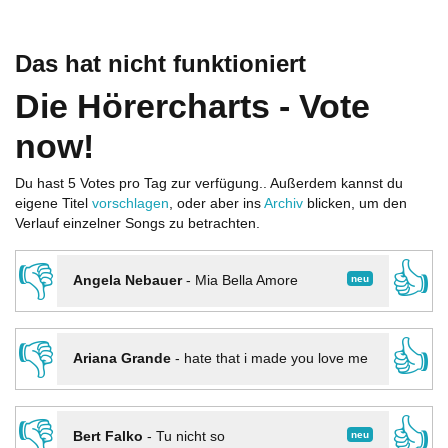
Das hat nicht funktioniert
Die Hörercharts - Vote
now!
Du hast 5 Votes pro Tag zur verfügung.. Außerdem kannst du
eigene Titel
vorschlagen
, oder aber ins
Archiv
blicken, um den
Verlauf einzelner Songs zu betrachten.
👎
👍
neu
Angela Nebauer
-
Mia Bella Amore
👎
👍
Ariana Grande
-
hate that i made you love me
👎
👍
neu
Bert Falko
-
Tu nicht so