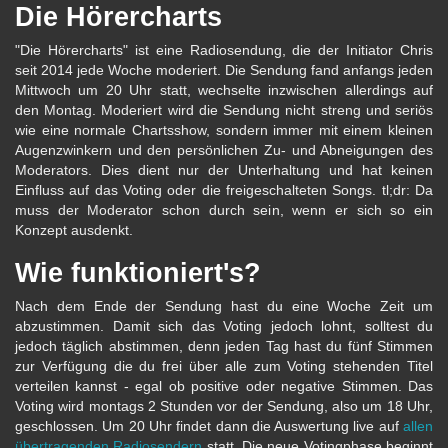
Die Hörercharts
"Die Hörercharts" ist eine Radiosendung, die der Initiator Chris
seit 2014 jede Woche moderiert. Die Sendung fand anfangs jeden
Mittwoch um 20 Uhr statt, wechselte inzwischen allerdings auf
den Montag. Moderiert wird die Sendung nicht streng und seriös
wie eine normale Chartsshow, sondern immer mit einem kleinen
Augenzwinkern und den persönlichen Zu- und Abneigungen des
Moderators. Dies dient nur der Unterhaltung und hat keinen
Einfluss auf das Voting oder die freigeschalteten Songs. tl;dr: Da
muss der Moderator schon durch sein, wenn er sich so ein
Konzept ausdenkt.
Wie funktioniert's?
Nach dem Ende der Sendung hast du eine Woche Zeit um
abzustimmen. Damit sich das Voting jedoch lohnt, solltest du
jedoch täglich abstimmen, denn jeden Tag hast du fünf Stimmen
zur Verfügung die du frei über alle zum Voting stehenden Titel
verteilen kannst - egal ob positive oder negative Stimmen. Das
Voting wird montags 2 Stunden vor der Sendung, also um 18 Uhr,
geschlossen. Um 20 Uhr findet dann die Auswertung live auf
allen
übertragenden Radiosendern
statt. Die neue Votingphase beginnt