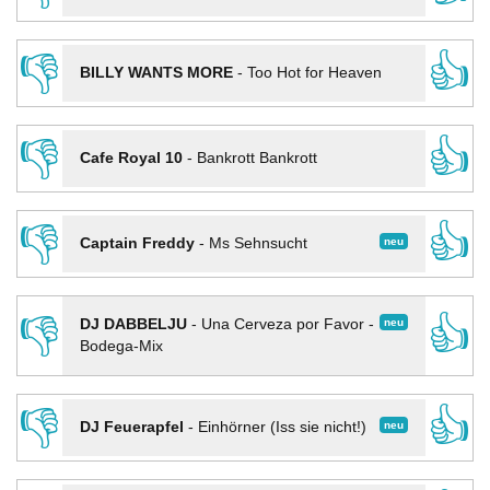
👎
👍
BILLY WANTS MORE
-
Too Hot for Heaven
👎
👍
Cafe Royal 10
-
Bankrott Bankrott
👎
👍
neu
Captain Freddy
-
Ms Sehnsucht
👎
👍
neu
DJ DABBELJU
-
Una Cerveza por Favor -
Bodega-Mix
👎
👍
neu
DJ Feuerapfel
-
Einhörner (Iss sie nicht!)