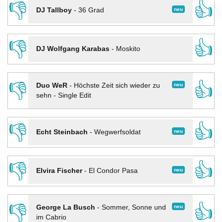
👎
👍
neu
DJ Tallboy
-
36 Grad
👎
👍
DJ Wolfgang Karabas
-
Moskito
👎
👍
neu
Duo WeR
-
Höchste Zeit sich wieder zu
sehn - Single Edit
👎
👍
neu
Echt Steinbach
-
Wegwerfsoldat
👎
👍
neu
Elvira Fischer
-
El Condor Pasa
👎
👍
neu
George La Busch
-
Sommer, Sonne und
im Cabrio