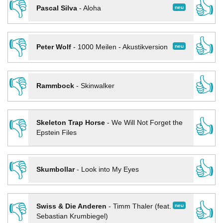
👎
👍
neu
Pascal Silva
-
Aloha
👎
👍
neu
Peter Wolf
-
1000 Meilen - Akustikversion
👎
👍
Rammbock
-
Skinwalker
👎
👍
Skeleton Trap Horse
-
We Will Not Forget the
Epstein Files
👎
👍
Skumbollar
-
Look into My Eyes
👎
👍
neu
Swiss & Die Anderen
-
Timm Thaler (feat.
Sebastian Krumbiegel)