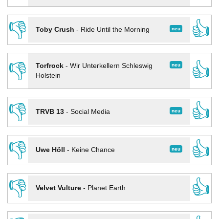
👎
👍
neu
Toby Crush
-
Ride Until the Morning
👎
👍
neu
Torfrock
-
Wir Unterkellern Schleswig
Holstein
👎
👍
neu
TRVB 13
-
Social Media
👎
👍
neu
Uwe Höll
-
Keine Chance
👎
👍
Velvet Vulture
-
Planet Earth