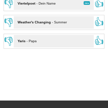
👎
👍
neu
Viertelpoet
-
Dein Name
👎
👍
Weather's Changing
-
Summer
👎
👍
Yaris
-
Papa