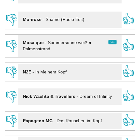
👎
👍
Monrose
-
Shame (Radio Edit)
👎
👍
neu
Mosaique
-
Sommersonne weißer
Palmenstrand
👎
👍
N2E
-
In Meinem Kopf
👎
👍
Nick Wachta & Travellers
-
Dream of Infinity
👎
👍
Papageno MC
-
Das Rauschen im Kopf