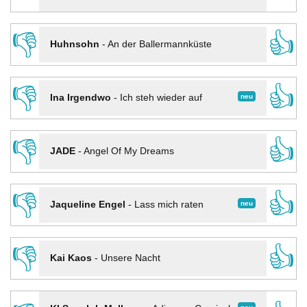
👎
👍
Huhnsohn
-
An der Ballermannküste
👎
👍
neu
Ina Irgendwo
-
Ich steh wieder auf
👎
👍
JADE
-
Angel Of My Dreams
👎
👍
neu
Jaqueline Engel
-
Lass mich raten
👎
👍
Kai Kaos
-
Unsere Nacht