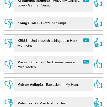
👎
👍
neu
KI Sunclub Mallorca
-
Adios my Carnival
Love - German Version
👎
👍
Königs Taler
-
Glatze Schlumpf
👎
👍
neu
KRiSS
-
Und plötzlich schlägt dein Herz
wie meins
👎
👍
neu
Marvin Schädle
-
Der Himmel kann auf
mich warten
👎
👍
Meltem Acikgöz
-
Explosion In My Heart
👎
👍
Meluntekijä
-
March of the Dead