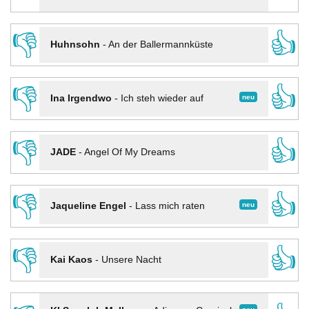
👎
👍
Huhnsohn
-
An der Ballermannküste
👎
👍
neu
Ina Irgendwo
-
Ich steh wieder auf
👎
👍
JADE
-
Angel Of My Dreams
👎
👍
neu
Jaqueline Engel
-
Lass mich raten
👎
👍
Kai Kaos
-
Unsere Nacht