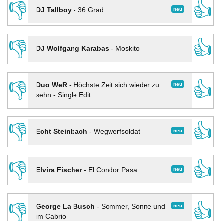
👎
👍
neu
DJ Tallboy
-
36 Grad
👎
👍
DJ Wolfgang Karabas
-
Moskito
👎
👍
neu
Duo WeR
-
Höchste Zeit sich wieder zu
sehn - Single Edit
👎
👍
neu
Echt Steinbach
-
Wegwerfsoldat
👎
👍
neu
Elvira Fischer
-
El Condor Pasa
👎
👍
neu
George La Busch
-
Sommer, Sonne und
im Cabrio