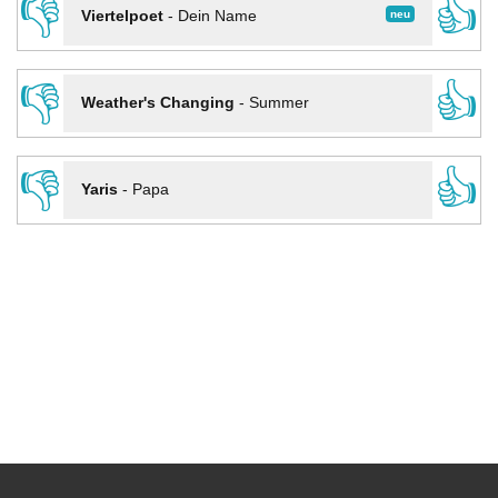
👎
👍
neu
Viertelpoet
-
Dein Name
👎
👍
Weather's Changing
-
Summer
👎
👍
Yaris
-
Papa