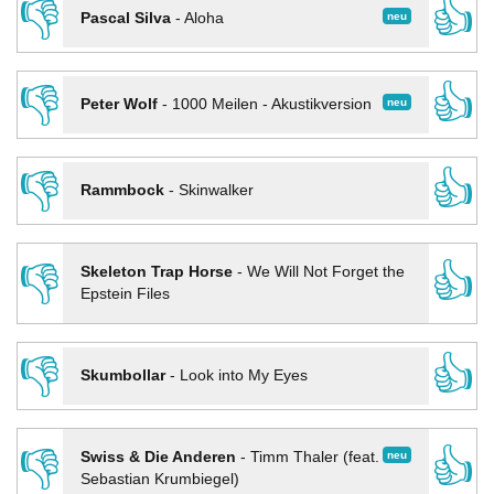
👎
👍
neu
Pascal Silva
-
Aloha
👎
👍
neu
Peter Wolf
-
1000 Meilen - Akustikversion
👎
👍
Rammbock
-
Skinwalker
👎
👍
Skeleton Trap Horse
-
We Will Not Forget the
Epstein Files
👎
👍
Skumbollar
-
Look into My Eyes
👎
👍
neu
Swiss & Die Anderen
-
Timm Thaler (feat.
Sebastian Krumbiegel)