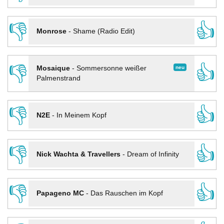
👎
👍
Monrose
-
Shame (Radio Edit)
👎
👍
neu
Mosaique
-
Sommersonne weißer
Palmenstrand
👎
👍
N2E
-
In Meinem Kopf
👎
👍
Nick Wachta & Travellers
-
Dream of Infinity
👎
👍
Papageno MC
-
Das Rauschen im Kopf