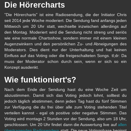
Die Hörercharts
"Die Hörercharts" ist eine Radiosendung, die der Initiator Chris
seit 2014 jede Woche moderiert. Die Sendung fand anfangs jeden
Mittwoch um 20 Uhr statt, wechselte inzwischen allerdings auf
den Montag. Moderiert wird die Sendung nicht streng und seriös
wie eine normale Chartsshow, sondern immer mit einem kleinen
Augenzwinkern und den persönlichen Zu- und Abneigungen des
Moderators. Dies dient nur der Unterhaltung und hat keinen
Einfluss auf das Voting oder die freigeschalteten Songs. tl;dr: Da
muss der Moderator schon durch sein, wenn er sich so ein
Konzept ausdenkt.
Wie funktioniert's?
Nach dem Ende der Sendung hast du eine Woche Zeit um
abzustimmen. Damit sich das Voting jedoch lohnt, solltest du
jedoch täglich abstimmen, denn jeden Tag hast du fünf Stimmen
zur Verfügung die du frei über alle zum Voting stehenden Titel
verteilen kannst - egal ob positive oder negative Stimmen. Das
Voting wird montags 2 Stunden vor der Sendung, also um 18 Uhr,
geschlossen. Um 20 Uhr findet dann die Auswertung live auf
allen
übertragenden Radiosendern
statt. Die neue Votingphase beginnt