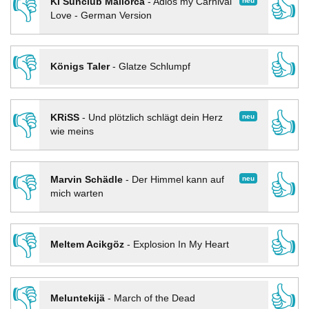
👎
👍
neu
KI Sunclub Mallorca
-
Adios my Carnival
Love - German Version
👎
👍
Königs Taler
-
Glatze Schlumpf
👎
👍
neu
KRiSS
-
Und plötzlich schlägt dein Herz
wie meins
👎
👍
neu
Marvin Schädle
-
Der Himmel kann auf
mich warten
👎
👍
Meltem Acikgöz
-
Explosion In My Heart
👎
👍
Meluntekijä
-
March of the Dead