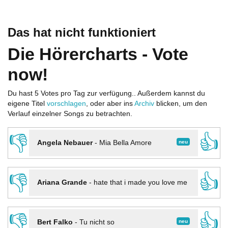
Das hat nicht funktioniert
Die Hörercharts - Vote
now!
Du hast 5 Votes pro Tag zur verfügung.. Außerdem kannst du
eigene Titel
vorschlagen
, oder aber ins
Archiv
blicken, um den
Verlauf einzelner Songs zu betrachten.
👎
👍
neu
Angela Nebauer
-
Mia Bella Amore
👎
👍
Ariana Grande
-
hate that i made you love me
👎
👍
neu
Bert Falko
-
Tu nicht so