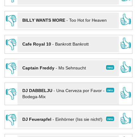
👎
👍
BILLY WANTS MORE
-
Too Hot for Heaven
👎
👍
Cafe Royal 10
-
Bankrott Bankrott
👎
👍
neu
Captain Freddy
-
Ms Sehnsucht
👎
👍
neu
DJ DABBELJU
-
Una Cerveza por Favor -
Bodega-Mix
👎
👍
neu
DJ Feuerapfel
-
Einhörner (Iss sie nicht!)