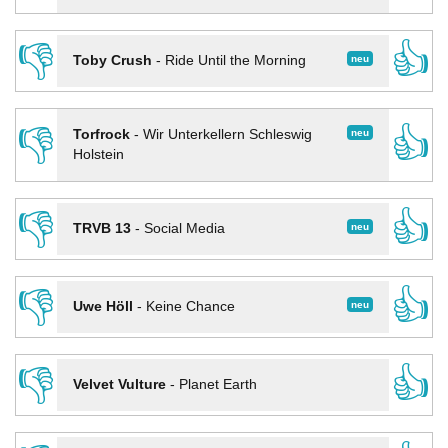
👎
👍
neu
Toby Crush
-
Ride Until the Morning
👎
👍
neu
Torfrock
-
Wir Unterkellern Schleswig
Holstein
👎
👍
neu
TRVB 13
-
Social Media
👎
👍
neu
Uwe Höll
-
Keine Chance
👎
👍
Velvet Vulture
-
Planet Earth