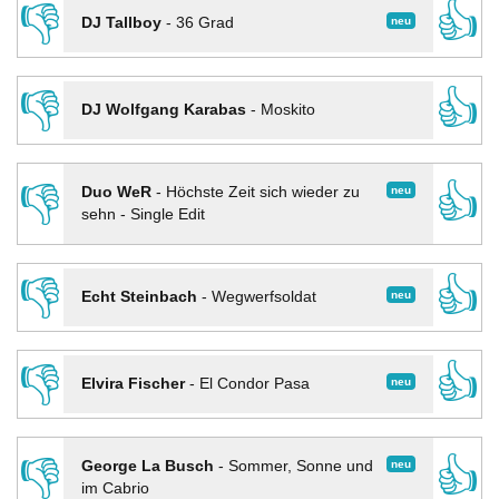
👎
👍
neu
DJ Tallboy
-
36 Grad
👎
👍
DJ Wolfgang Karabas
-
Moskito
👎
👍
neu
Duo WeR
-
Höchste Zeit sich wieder zu
sehn - Single Edit
👎
👍
neu
Echt Steinbach
-
Wegwerfsoldat
👎
👍
neu
Elvira Fischer
-
El Condor Pasa
👎
👍
neu
George La Busch
-
Sommer, Sonne und
im Cabrio