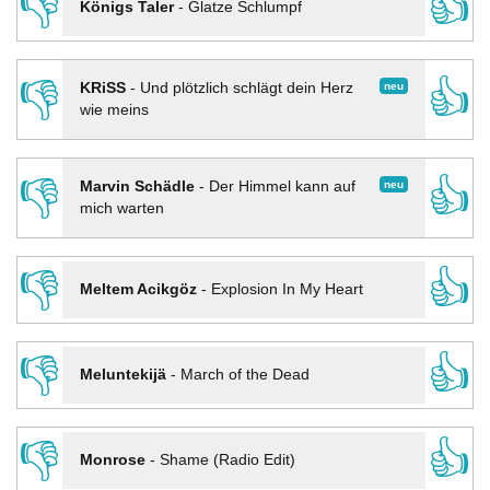
👎
👍
Königs Taler
-
Glatze Schlumpf
👎
👍
neu
KRiSS
-
Und plötzlich schlägt dein Herz
wie meins
👎
👍
neu
Marvin Schädle
-
Der Himmel kann auf
mich warten
👎
👍
Meltem Acikgöz
-
Explosion In My Heart
👎
👍
Meluntekijä
-
March of the Dead
👎
👍
Monrose
-
Shame (Radio Edit)