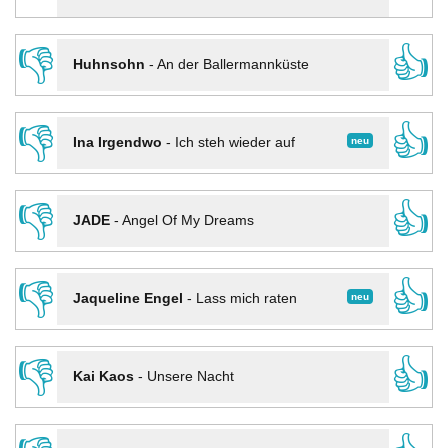
👎
👍
Huhnsohn
-
An der Ballermannküste
👎
👍
neu
Ina Irgendwo
-
Ich steh wieder auf
👎
👍
JADE
-
Angel Of My Dreams
👎
👍
neu
Jaqueline Engel
-
Lass mich raten
👎
👍
Kai Kaos
-
Unsere Nacht