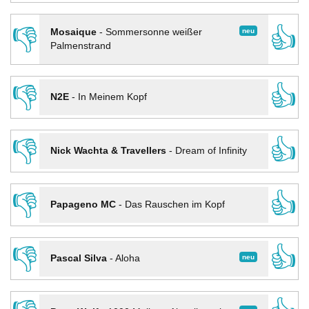
👎
👍
neu
Mosaique
-
Sommersonne weißer
Palmenstrand
👎
👍
N2E
-
In Meinem Kopf
👎
👍
Nick Wachta & Travellers
-
Dream of Infinity
👎
👍
Papageno MC
-
Das Rauschen im Kopf
👎
👍
neu
Pascal Silva
-
Aloha