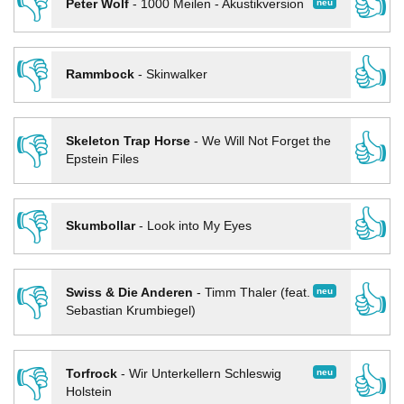
👎
👍
neu
Peter Wolf
-
1000 Meilen - Akustikversion
👎
👍
Rammbock
-
Skinwalker
👎
👍
Skeleton Trap Horse
-
We Will Not Forget the
Epstein Files
👎
👍
Skumbollar
-
Look into My Eyes
👎
👍
neu
Swiss & Die Anderen
-
Timm Thaler (feat.
Sebastian Krumbiegel)
👎
👍
neu
Torfrock
-
Wir Unterkellern Schleswig
Holstein