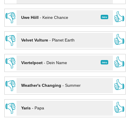
👎
👍
neu
Uwe Höll
-
Keine Chance
👎
👍
Velvet Vulture
-
Planet Earth
👎
👍
neu
Viertelpoet
-
Dein Name
👎
👍
Weather's Changing
-
Summer
👎
👍
Yaris
-
Papa