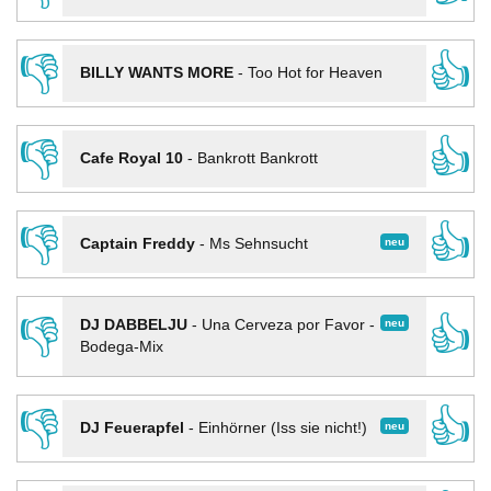
👎
👍
BILLY WANTS MORE
-
Too Hot for Heaven
👎
👍
Cafe Royal 10
-
Bankrott Bankrott
👎
👍
neu
Captain Freddy
-
Ms Sehnsucht
👎
👍
neu
DJ DABBELJU
-
Una Cerveza por Favor -
Bodega-Mix
👎
👍
neu
DJ Feuerapfel
-
Einhörner (Iss sie nicht!)