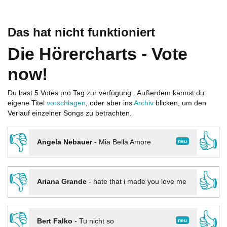
Das hat nicht funktioniert
Die Hörercharts - Vote
now!
Du hast 5 Votes pro Tag zur verfügung.. Außerdem kannst du
eigene Titel
vorschlagen
, oder aber ins
Archiv
blicken, um den
Verlauf einzelner Songs zu betrachten.
👎
👍
neu
Angela Nebauer
-
Mia Bella Amore
👎
👍
Ariana Grande
-
hate that i made you love me
👎
👍
neu
Bert Falko
-
Tu nicht so