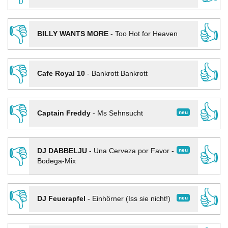
👎
👍
BILLY WANTS MORE
-
Too Hot for Heaven
👎
👍
Cafe Royal 10
-
Bankrott Bankrott
👎
👍
neu
Captain Freddy
-
Ms Sehnsucht
👎
👍
neu
DJ DABBELJU
-
Una Cerveza por Favor -
Bodega-Mix
👎
👍
neu
DJ Feuerapfel
-
Einhörner (Iss sie nicht!)