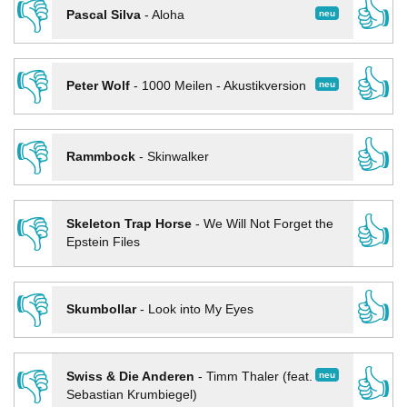
👎
👍
neu
Pascal Silva
-
Aloha
👎
👍
neu
Peter Wolf
-
1000 Meilen - Akustikversion
👎
👍
Rammbock
-
Skinwalker
👎
👍
Skeleton Trap Horse
-
We Will Not Forget the
Epstein Files
👎
👍
Skumbollar
-
Look into My Eyes
👎
👍
neu
Swiss & Die Anderen
-
Timm Thaler (feat.
Sebastian Krumbiegel)