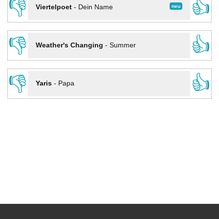
👎
👍
neu
Viertelpoet
-
Dein Name
👎
👍
Weather's Changing
-
Summer
👎
👍
Yaris
-
Papa