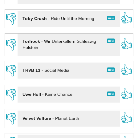
👎
👍
neu
Toby Crush
-
Ride Until the Morning
👎
👍
neu
Torfrock
-
Wir Unterkellern Schleswig
Holstein
👎
👍
neu
TRVB 13
-
Social Media
👎
👍
neu
Uwe Höll
-
Keine Chance
👎
👍
Velvet Vulture
-
Planet Earth