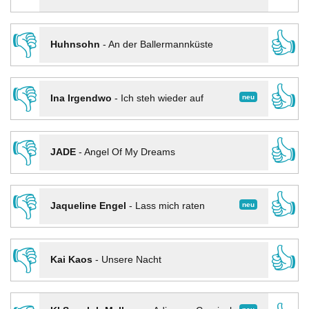
👎
👍
Huhnsohn
-
An der Ballermannküste
👎
👍
neu
Ina Irgendwo
-
Ich steh wieder auf
👎
👍
JADE
-
Angel Of My Dreams
👎
👍
neu
Jaqueline Engel
-
Lass mich raten
👎
👍
Kai Kaos
-
Unsere Nacht