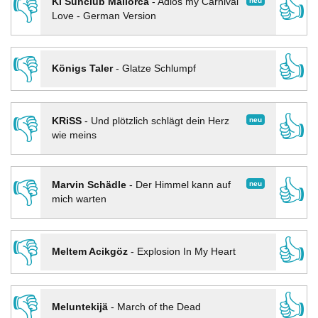
👎
👍
neu
KI Sunclub Mallorca
-
Adios my Carnival
Love - German Version
👎
👍
Königs Taler
-
Glatze Schlumpf
👎
👍
neu
KRiSS
-
Und plötzlich schlägt dein Herz
wie meins
👎
👍
neu
Marvin Schädle
-
Der Himmel kann auf
mich warten
👎
👍
Meltem Acikgöz
-
Explosion In My Heart
👎
👍
Meluntekijä
-
March of the Dead