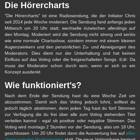
Die Hörercharts
"Die Hörercharts" ist eine Radiosendung, die der Initiator Chris
seit 2014 jede Woche moderiert. Die Sendung fand anfangs jeden
Mittwoch um 20 Uhr statt, wechselte inzwischen allerdings auf
den Montag. Moderiert wird die Sendung nicht streng und seriös
wie eine normale Chartsshow, sondern immer mit einem kleinen
Augenzwinkern und den persönlichen Zu- und Abneigungen des
Moderators. Dies dient nur der Unterhaltung und hat keinen
Einfluss auf das Voting oder die freigeschalteten Songs. tl;dr: Da
muss der Moderator schon durch sein, wenn er sich so ein
Konzept ausdenkt.
Wie funktioniert's?
Nach dem Ende der Sendung hast du eine Woche Zeit um
abzustimmen. Damit sich das Voting jedoch lohnt, solltest du
jedoch täglich abstimmen, denn jeden Tag hast du fünf Stimmen
zur Verfügung die du frei über alle zum Voting stehenden Titel
verteilen kannst - egal ob positive oder negative Stimmen. Das
Voting wird montags 2 Stunden vor der Sendung, also um 18 Uhr,
geschlossen. Um 20 Uhr findet dann die Auswertung live auf
allen
übertragenden Radiosendern
statt. Die neue Votingphase beginnt