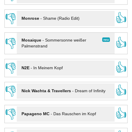
👎
👍
Monrose
-
Shame (Radio Edit)
👎
👍
neu
Mosaique
-
Sommersonne weißer
Palmenstrand
👎
👍
N2E
-
In Meinem Kopf
👎
👍
Nick Wachta & Travellers
-
Dream of Infinity
👎
👍
Papageno MC
-
Das Rauschen im Kopf