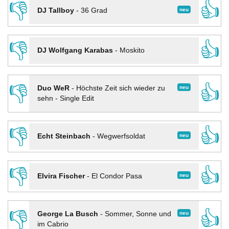
👎
👍
neu
DJ Tallboy
-
36 Grad
👎
👍
DJ Wolfgang Karabas
-
Moskito
👎
👍
neu
Duo WeR
-
Höchste Zeit sich wieder zu
sehn - Single Edit
👎
👍
neu
Echt Steinbach
-
Wegwerfsoldat
👎
👍
neu
Elvira Fischer
-
El Condor Pasa
👎
👍
neu
George La Busch
-
Sommer, Sonne und
im Cabrio