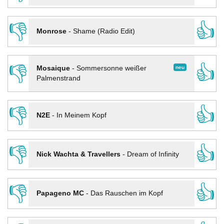
👎
👍
Monrose
-
Shame (Radio Edit)
👎
👍
neu
Mosaique
-
Sommersonne weißer
Palmenstrand
👎
👍
N2E
-
In Meinem Kopf
👎
👍
Nick Wachta & Travellers
-
Dream of Infinity
👎
👍
Papageno MC
-
Das Rauschen im Kopf