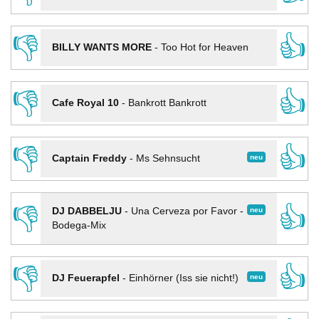
👎
👍
BILLY WANTS MORE
-
Too Hot for Heaven
👎
👍
Cafe Royal 10
-
Bankrott Bankrott
👎
👍
neu
Captain Freddy
-
Ms Sehnsucht
👎
👍
neu
DJ DABBELJU
-
Una Cerveza por Favor -
Bodega-Mix
👎
👍
neu
DJ Feuerapfel
-
Einhörner (Iss sie nicht!)