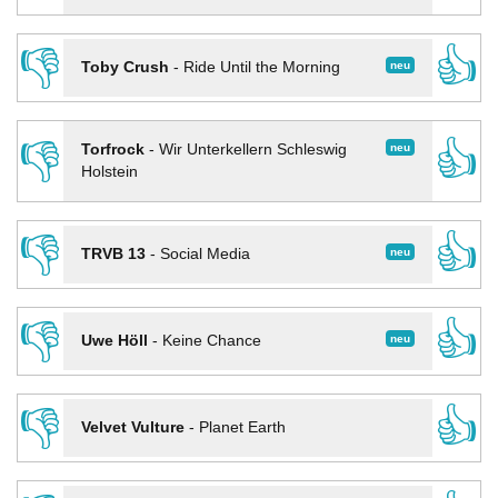
👎
👍
neu
Toby Crush
-
Ride Until the Morning
👎
👍
neu
Torfrock
-
Wir Unterkellern Schleswig
Holstein
👎
👍
neu
TRVB 13
-
Social Media
👎
👍
neu
Uwe Höll
-
Keine Chance
👎
👍
Velvet Vulture
-
Planet Earth