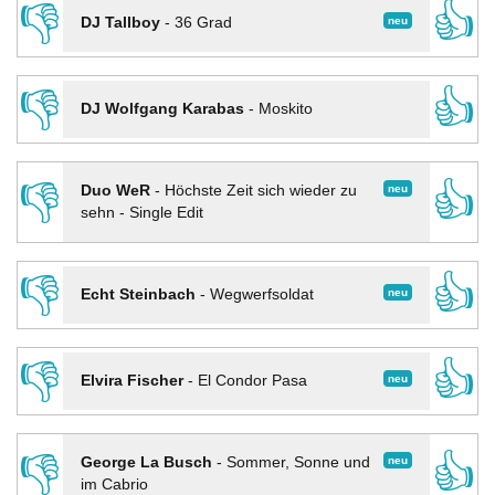
👎
👍
neu
DJ Tallboy
-
36 Grad
👎
👍
DJ Wolfgang Karabas
-
Moskito
👎
👍
neu
Duo WeR
-
Höchste Zeit sich wieder zu
sehn - Single Edit
👎
👍
neu
Echt Steinbach
-
Wegwerfsoldat
👎
👍
neu
Elvira Fischer
-
El Condor Pasa
👎
👍
neu
George La Busch
-
Sommer, Sonne und
im Cabrio