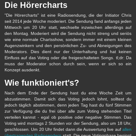
Die Hörercharts
"Die Hörercharts" ist eine Radiosendung, die der Initiator Chris
seit 2014 jede Woche moderiert. Die Sendung fand anfangs jeden
Mittwoch um 20 Uhr statt, wechselte inzwischen allerdings auf
den Montag. Moderiert wird die Sendung nicht streng und seriös
wie eine normale Chartsshow, sondern immer mit einem kleinen
Augenzwinkern und den persönlichen Zu- und Abneigungen des
Moderators. Dies dient nur der Unterhaltung und hat keinen
Einfluss auf das Voting oder die freigeschalteten Songs. tl;dr: Da
muss der Moderator schon durch sein, wenn er sich so ein
Konzept ausdenkt.
Wie funktioniert's?
Nach dem Ende der Sendung hast du eine Woche Zeit um
abzustimmen. Damit sich das Voting jedoch lohnt, solltest du
jedoch täglich abstimmen, denn jeden Tag hast du fünf Stimmen
zur Verfügung die du frei über alle zum Voting stehenden Titel
verteilen kannst - egal ob positive oder negative Stimmen. Das
Voting wird montags 2 Stunden vor der Sendung, also um 18 Uhr,
geschlossen. Um 20 Uhr findet dann die Auswertung live auf
allen
übertragenden Radiosendern
statt. Die neue Votingphase beginnt