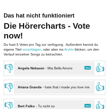
Das hat nicht funktioniert
Die Hörercharts - Vote
now!
Du hast 5 Votes pro Tag zur verfügung.. Außerdem kannst du
eigene Titel
vorschlagen
, oder aber ins
Archiv
blicken, um den
Verlauf einzelner Songs zu betrachten.
👎
👍
neu
Angela Nebauer
-
Mia Bella Amore
👎
👍
Ariana Grande
-
hate that i made you love me
👎
👍
neu
Bert Falko
-
Tu nicht so