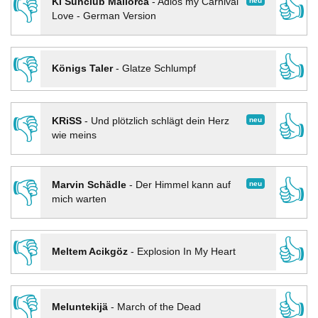
👎
👍
neu
KI Sunclub Mallorca
-
Adios my Carnival
Love - German Version
👎
👍
Königs Taler
-
Glatze Schlumpf
👎
👍
neu
KRiSS
-
Und plötzlich schlägt dein Herz
wie meins
👎
👍
neu
Marvin Schädle
-
Der Himmel kann auf
mich warten
👎
👍
Meltem Acikgöz
-
Explosion In My Heart
👎
👍
Meluntekijä
-
March of the Dead