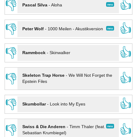
👎
👍
neu
Pascal Silva
-
Aloha
👎
👍
neu
Peter Wolf
-
1000 Meilen - Akustikversion
👎
👍
Rammbock
-
Skinwalker
👎
👍
Skeleton Trap Horse
-
We Will Not Forget the
Epstein Files
👎
👍
Skumbollar
-
Look into My Eyes
👎
👍
neu
Swiss & Die Anderen
-
Timm Thaler (feat.
Sebastian Krumbiegel)