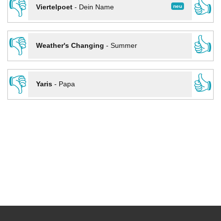
👎
👍
neu
Viertelpoet
-
Dein Name
👎
👍
Weather's Changing
-
Summer
👎
👍
Yaris
-
Papa