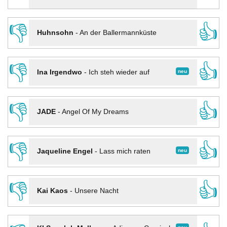
👎
👍
Huhnsohn
-
An der Ballermannküste
👎
👍
neu
Ina Irgendwo
-
Ich steh wieder auf
👎
👍
JADE
-
Angel Of My Dreams
👎
👍
neu
Jaqueline Engel
-
Lass mich raten
👎
👍
Kai Kaos
-
Unsere Nacht