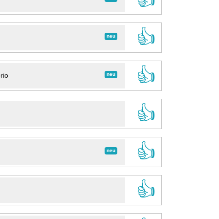
👍
neu
👍
neu
rio
👍
👍
neu
👍