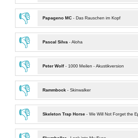
👎
Papageno MC
-
Das Rauschen im Kopf
👎
Pascal Silva
-
Aloha
👎
Peter Wolf
-
1000 Meilen - Akustikversion
👎
Rammbock
-
Skinwalker
👎
Skeleton Trap Horse
-
We Will Not Forget the Ep