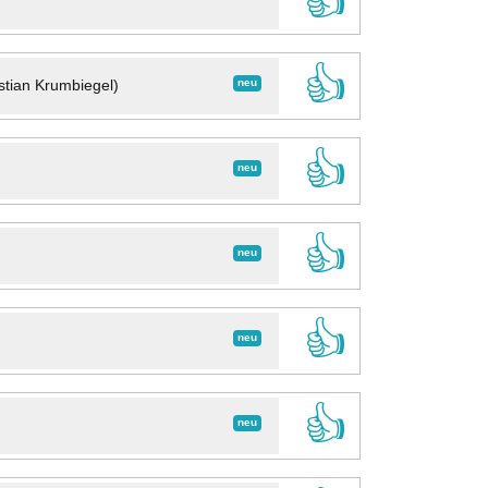
👍
👍
neu
stian Krumbiegel)
👍
neu
👍
neu
👍
neu
👍
neu