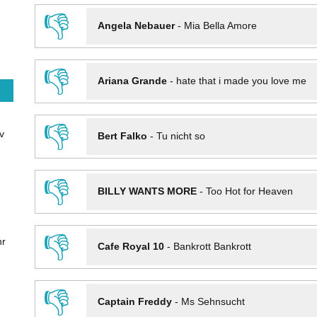
👎
Angela Nebauer
-
Mia Bella Amore
👎
Ariana Grande
-
hate that i made you love me
👎
v
Bert Falko
-
Tu nicht so
👎
BILLY WANTS MORE
-
Too Hot for Heaven
👎
hr
Cafe Royal 10
-
Bankrott Bankrott
👎
Captain Freddy
-
Ms Sehnsucht