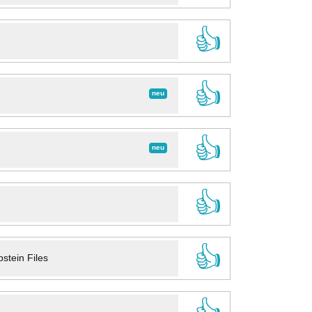
👍
👍
neu
👍
neu
👍
👍
stein Files