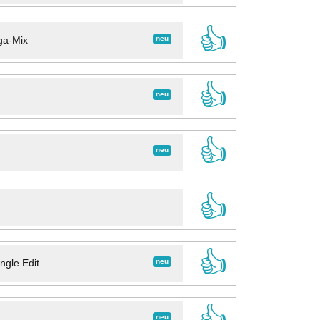
👍
neu
ga-Mix
👍
neu
👍
neu
👍
👍
neu
ngle Edit
👍
neu