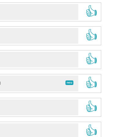
👍
👍
👍
👍
neu
d
👍
👍