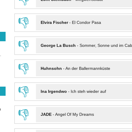
👎
Elvira Fischer
-
El Condor Pasa
👎
George La Busch
-
Sommer, Sonne und im Cab
.
👎
Huhnsohn
-
An der Ballermannküste
👎
Ina Irgendwo
-
Ich steh wieder auf
n
👎
JADE
-
Angel Of My Dreams