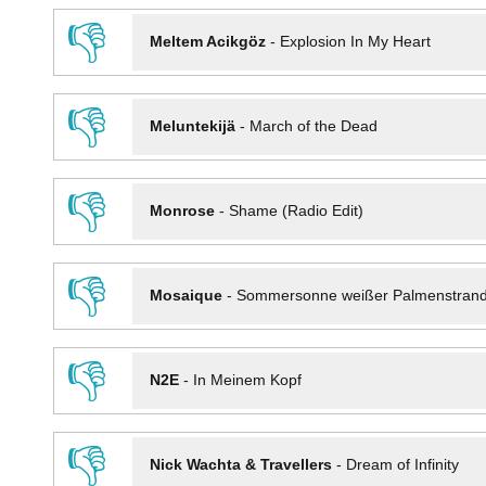
👎
Meltem Acikgöz
-
Explosion In My Heart
👎
Meluntekijä
-
March of the Dead
👎
Monrose
-
Shame (Radio Edit)
👎
Mosaique
-
Sommersonne weißer Palmenstran
👎
N2E
-
In Meinem Kopf
👎
Nick Wachta & Travellers
-
Dream of Infinity