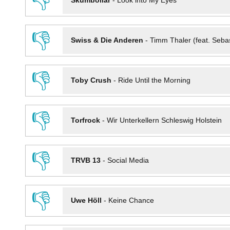
👎
Skumbollar
-
Look into My Eyes
👎
Swiss & Die Anderen
-
Timm Thaler (feat. Seba
👎
Toby Crush
-
Ride Until the Morning
👎
Torfrock
-
Wir Unterkellern Schleswig Holstein
👎
TRVB 13
-
Social Media
👎
Uwe Höll
-
Keine Chance