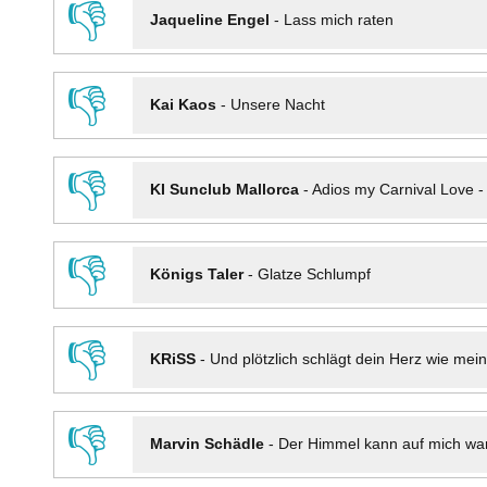
👎
Jaqueline Engel
-
Lass mich raten
👎
Kai Kaos
-
Unsere Nacht
👎
KI Sunclub Mallorca
-
Adios my Carnival Love 
👎
Königs Taler
-
Glatze Schlumpf
👎
KRiSS
-
Und plötzlich schlägt dein Herz wie mei
👎
Marvin Schädle
-
Der Himmel kann auf mich wa