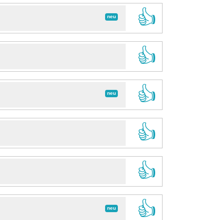
👍
neu
👍
👍
neu
👍
👍
👍
neu