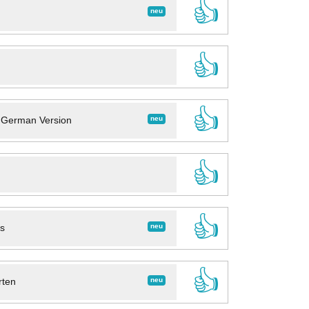
👍
neu
👍
👍
neu
- German Version
👍
👍
neu
ns
👍
neu
rten