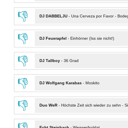
👎
DJ DABBELJU
-
Una Cerveza por Favor - Bode
👎
DJ Feuerapfel
-
Einhörner (Iss sie nicht!)
👎
DJ Tallboy
-
36 Grad
👎
DJ Wolfgang Karabas
-
Moskito
👎
Duo WeR
-
Höchste Zeit sich wieder zu sehn - Si
👎
Echt Steinbach
-
Wegwerfsoldat