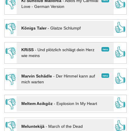
👎
👍
neu
KI Sunclub Mallorca
-
Adios my Carnival
Love - German Version
👎
👍
Königs Taler
-
Glatze Schlumpf
👎
👍
neu
KRiSS
-
Und plötzlich schlägt dein Herz
wie meins
👎
👍
neu
Marvin Schädle
-
Der Himmel kann auf
mich warten
👎
👍
Meltem Acikgöz
-
Explosion In My Heart
👎
👍
Meluntekijä
-
March of the Dead