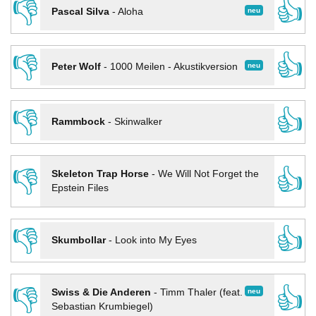
👎
👍
neu
Pascal Silva
-
Aloha
👎
👍
neu
Peter Wolf
-
1000 Meilen - Akustikversion
👎
👍
Rammbock
-
Skinwalker
👎
👍
Skeleton Trap Horse
-
We Will Not Forget the
Epstein Files
👎
👍
Skumbollar
-
Look into My Eyes
👎
👍
neu
Swiss & Die Anderen
-
Timm Thaler (feat.
Sebastian Krumbiegel)