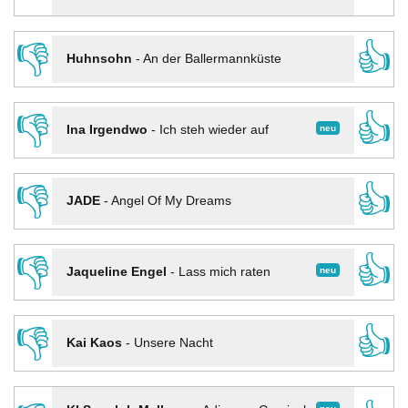
👎
👍
Huhnsohn
-
An der Ballermannküste
👎
👍
neu
Ina Irgendwo
-
Ich steh wieder auf
👎
👍
JADE
-
Angel Of My Dreams
👎
👍
neu
Jaqueline Engel
-
Lass mich raten
👎
👍
Kai Kaos
-
Unsere Nacht