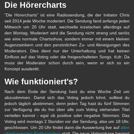
Die Hörercharts
"Die Hörercharts" ist eine Radiosendung, die der Initiator Chris
seit 2014 jede Woche moderiert. Die Sendung fand anfangs jeden
Mittwoch um 20 Uhr statt, wechselte inzwischen allerdings auf
den Montag. Moderiert wird die Sendung nicht streng und seriös
wie eine normale Chartsshow, sondern immer mit einem kleinen
Augenzwinkern und den persönlichen Zu- und Abneigungen des
Moderators. Dies dient nur der Unterhaltung und hat keinen
Einfluss auf das Voting oder die freigeschalteten Songs. tl;dr: Da
muss der Moderator schon durch sein, wenn er sich so ein
Konzept ausdenkt.
Wie funktioniert's?
Nach dem Ende der Sendung hast du eine Woche Zeit um
abzustimmen. Damit sich das Voting jedoch lohnt, solltest du
jedoch täglich abstimmen, denn jeden Tag hast du fünf Stimmen
zur Verfügung die du frei über alle zum Voting stehenden Titel
verteilen kannst - egal ob positive oder negative Stimmen. Das
Voting wird montags 2 Stunden vor der Sendung, also um 18 Uhr,
geschlossen. Um 20 Uhr findet dann die Auswertung live auf
allen
übertragenden Radiosendern
statt. Die neue Votingphase beginnt