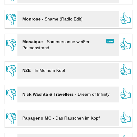
👎
👍
Monrose
-
Shame (Radio Edit)
👎
👍
neu
Mosaique
-
Sommersonne weißer
Palmenstrand
👎
👍
N2E
-
In Meinem Kopf
👎
👍
Nick Wachta & Travellers
-
Dream of Infinity
👎
👍
Papageno MC
-
Das Rauschen im Kopf