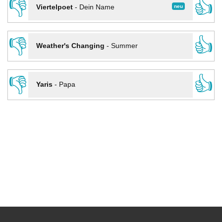
👎
👍
neu
Viertelpoet
-
Dein Name
👎
👍
Weather's Changing
-
Summer
👎
👍
Yaris
-
Papa