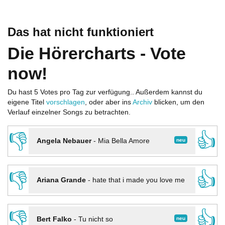
Das hat nicht funktioniert
Die Hörercharts - Vote
now!
Du hast 5 Votes pro Tag zur verfügung.. Außerdem kannst du
eigene Titel
vorschlagen
, oder aber ins
Archiv
blicken, um den
Verlauf einzelner Songs zu betrachten.
👎
👍
neu
Angela Nebauer
-
Mia Bella Amore
👎
👍
Ariana Grande
-
hate that i made you love me
👎
👍
neu
Bert Falko
-
Tu nicht so