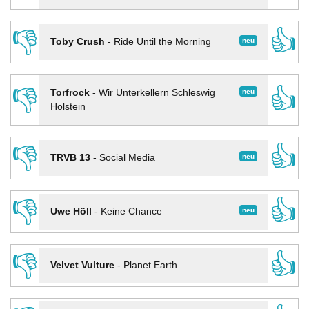
👎
👍
neu
Toby Crush
-
Ride Until the Morning
👎
👍
neu
Torfrock
-
Wir Unterkellern Schleswig
Holstein
👎
👍
neu
TRVB 13
-
Social Media
👎
👍
neu
Uwe Höll
-
Keine Chance
👎
👍
Velvet Vulture
-
Planet Earth