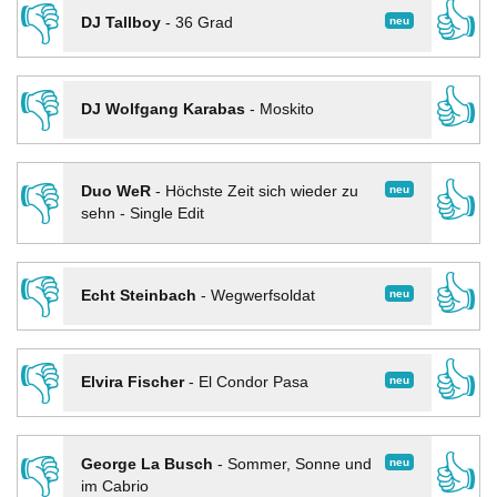
👎
👍
neu
DJ Tallboy
-
36 Grad
👎
👍
DJ Wolfgang Karabas
-
Moskito
👎
👍
neu
Duo WeR
-
Höchste Zeit sich wieder zu
sehn - Single Edit
👎
👍
neu
Echt Steinbach
-
Wegwerfsoldat
👎
👍
neu
Elvira Fischer
-
El Condor Pasa
👎
👍
neu
George La Busch
-
Sommer, Sonne und
im Cabrio