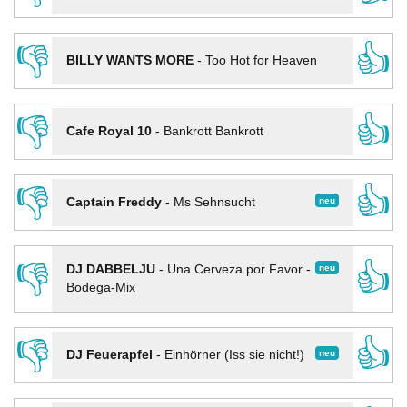
👎
👍
BILLY WANTS MORE
-
Too Hot for Heaven
👎
👍
Cafe Royal 10
-
Bankrott Bankrott
👎
👍
neu
Captain Freddy
-
Ms Sehnsucht
👎
👍
neu
DJ DABBELJU
-
Una Cerveza por Favor -
Bodega-Mix
👎
👍
neu
DJ Feuerapfel
-
Einhörner (Iss sie nicht!)