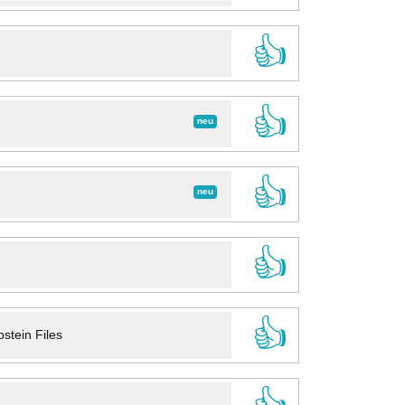
👍
👍
neu
👍
neu
👍
👍
stein Files