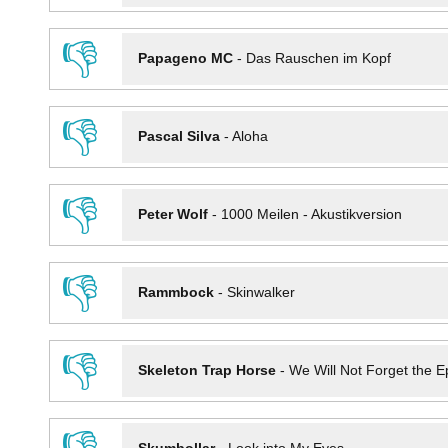
👎
Papageno MC
-
Das Rauschen im Kopf
👎
Pascal Silva
-
Aloha
👎
Peter Wolf
-
1000 Meilen - Akustikversion
👎
Rammbock
-
Skinwalker
👎
Skeleton Trap Horse
-
We Will Not Forget the Ep