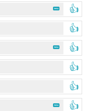
👍
neu
👍
👍
neu
👍
👍
👍
neu