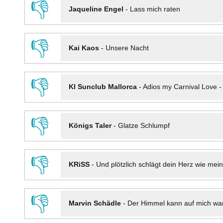
👎
Jaqueline Engel
-
Lass mich raten
👎
Kai Kaos
-
Unsere Nacht
👎
KI Sunclub Mallorca
-
Adios my Carnival Love 
👎
Königs Taler
-
Glatze Schlumpf
👎
KRiSS
-
Und plötzlich schlägt dein Herz wie mei
👎
Marvin Schädle
-
Der Himmel kann auf mich wa