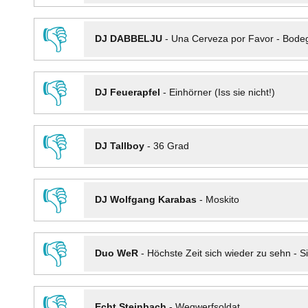
👎
DJ DABBELJU
-
Una Cerveza por Favor - Bode
👎
DJ Feuerapfel
-
Einhörner (Iss sie nicht!)
👎
DJ Tallboy
-
36 Grad
👎
DJ Wolfgang Karabas
-
Moskito
👎
Duo WeR
-
Höchste Zeit sich wieder zu sehn - Si
👎
Echt Steinbach
-
Wegwerfsoldat