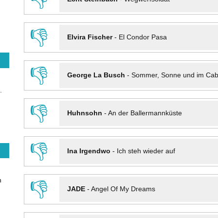
👎
Elvira Fischer
-
El Condor Pasa
👎
George La Busch
-
Sommer, Sonne und im Cab
.
👎
Huhnsohn
-
An der Ballermannküste
👎
Ina Irgendwo
-
Ich steh wieder auf
n
👎
JADE
-
Angel Of My Dreams