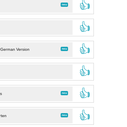
👍
neu
👍
👍
neu
- German Version
👍
👍
neu
ns
👍
neu
rten