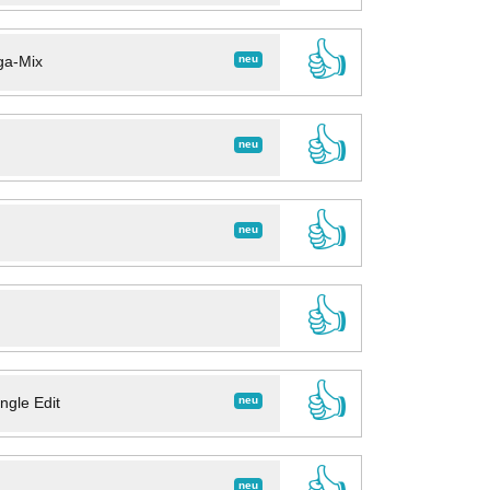
👍
neu
ga-Mix
👍
neu
👍
neu
👍
👍
neu
ngle Edit
👍
neu