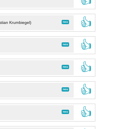
👍
👍
neu
stian Krumbiegel)
👍
neu
👍
neu
👍
neu
👍
neu