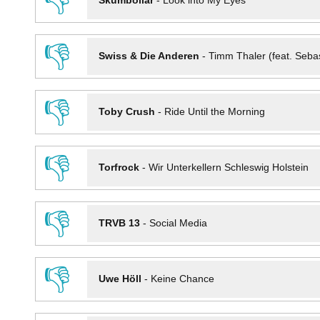
👎
Skumbollar
-
Look into My Eyes
👎
Swiss & Die Anderen
-
Timm Thaler (feat. Seba
👎
Toby Crush
-
Ride Until the Morning
👎
Torfrock
-
Wir Unterkellern Schleswig Holstein
👎
TRVB 13
-
Social Media
👎
Uwe Höll
-
Keine Chance