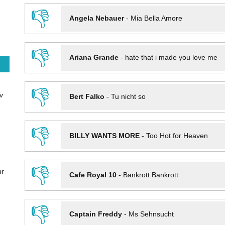
👎
Angela Nebauer
-
Mia Bella Amore
👎
Ariana Grande
-
hate that i made you love me
👎
v
Bert Falko
-
Tu nicht so
👎
BILLY WANTS MORE
-
Too Hot for Heaven
👎
hr
Cafe Royal 10
-
Bankrott Bankrott
👎
Captain Freddy
-
Ms Sehnsucht