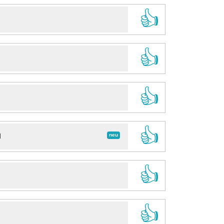
👍
👍
👍
👍
neu
d
👍
👍