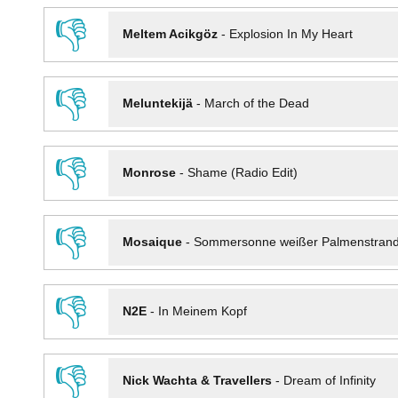
👎
Meltem Acikgöz
-
Explosion In My Heart
👎
Meluntekijä
-
March of the Dead
👎
Monrose
-
Shame (Radio Edit)
👎
Mosaique
-
Sommersonne weißer Palmenstran
👎
N2E
-
In Meinem Kopf
👎
Nick Wachta & Travellers
-
Dream of Infinity