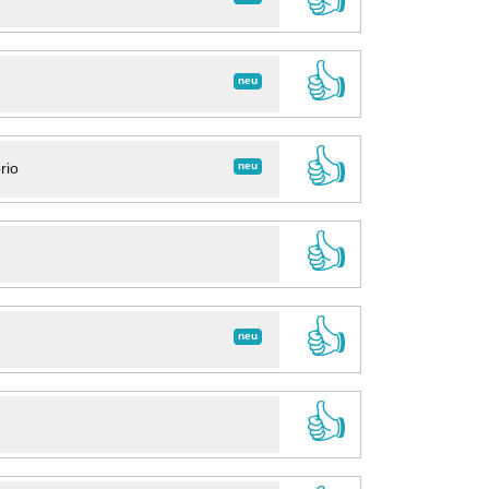
👍
neu
👍
neu
rio
👍
👍
neu
👍