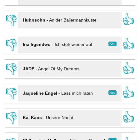
👎
👍
Huhnsohn
-
An der Ballermannküste
👎
👍
neu
Ina Irgendwo
-
Ich steh wieder auf
👎
👍
JADE
-
Angel Of My Dreams
👎
👍
neu
Jaqueline Engel
-
Lass mich raten
👎
👍
Kai Kaos
-
Unsere Nacht