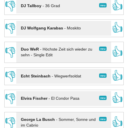
👎
👍
neu
DJ Tallboy
-
36 Grad
👎
👍
DJ Wolfgang Karabas
-
Moskito
👎
👍
neu
Duo WeR
-
Höchste Zeit sich wieder zu
sehn - Single Edit
👎
👍
neu
Echt Steinbach
-
Wegwerfsoldat
👎
👍
neu
Elvira Fischer
-
El Condor Pasa
👎
👍
neu
George La Busch
-
Sommer, Sonne und
im Cabrio