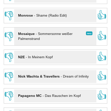
👎
👍
Monrose
-
Shame (Radio Edit)
👎
👍
neu
Mosaique
-
Sommersonne weißer
Palmenstrand
👎
👍
N2E
-
In Meinem Kopf
👎
👍
Nick Wachta & Travellers
-
Dream of Infinity
👎
👍
Papageno MC
-
Das Rauschen im Kopf