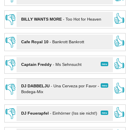
👎
👍
BILLY WANTS MORE
-
Too Hot for Heaven
👎
👍
Cafe Royal 10
-
Bankrott Bankrott
👎
👍
neu
Captain Freddy
-
Ms Sehnsucht
👎
👍
neu
DJ DABBELJU
-
Una Cerveza por Favor -
Bodega-Mix
👎
👍
neu
DJ Feuerapfel
-
Einhörner (Iss sie nicht!)