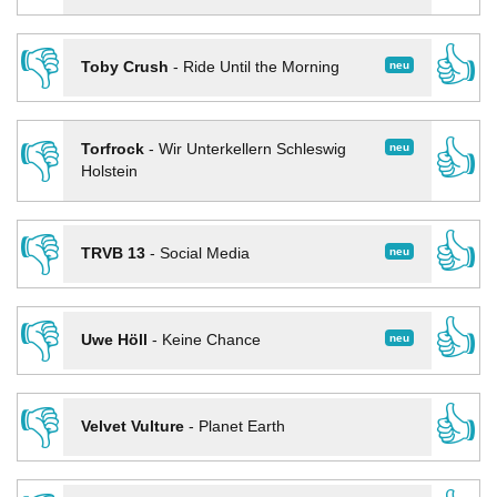
👎
👍
neu
Toby Crush
-
Ride Until the Morning
👎
👍
neu
Torfrock
-
Wir Unterkellern Schleswig
Holstein
👎
👍
neu
TRVB 13
-
Social Media
👎
👍
neu
Uwe Höll
-
Keine Chance
👎
👍
Velvet Vulture
-
Planet Earth