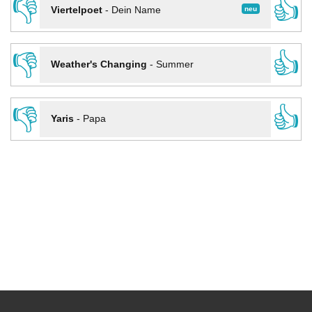
👎
👍
neu
Viertelpoet
-
Dein Name
👎
👍
Weather's Changing
-
Summer
👎
👍
Yaris
-
Papa