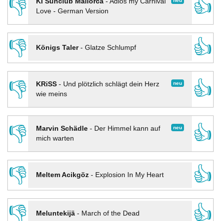
👎
👍
neu
KI Sunclub Mallorca
-
Adios my Carnival
Love - German Version
👎
👍
Königs Taler
-
Glatze Schlumpf
👎
👍
neu
KRiSS
-
Und plötzlich schlägt dein Herz
wie meins
👎
👍
neu
Marvin Schädle
-
Der Himmel kann auf
mich warten
👎
👍
Meltem Acikgöz
-
Explosion In My Heart
👎
👍
Meluntekijä
-
March of the Dead