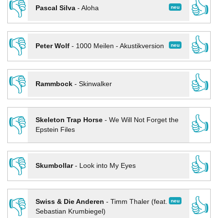
👎
👍
neu
Pascal Silva
-
Aloha
👎
👍
neu
Peter Wolf
-
1000 Meilen - Akustikversion
👎
👍
Rammbock
-
Skinwalker
👎
👍
Skeleton Trap Horse
-
We Will Not Forget the
Epstein Files
👎
👍
Skumbollar
-
Look into My Eyes
👎
👍
neu
Swiss & Die Anderen
-
Timm Thaler (feat.
Sebastian Krumbiegel)