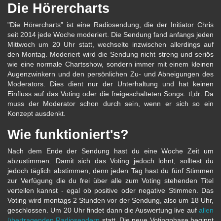
Die Hörercharts
"Die Hörercharts" ist eine Radiosendung, die der Initiator Chris
seit 2014 jede Woche moderiert. Die Sendung fand anfangs jeden
Mittwoch um 20 Uhr statt, wechselte inzwischen allerdings auf
den Montag. Moderiert wird die Sendung nicht streng und seriös
wie eine normale Chartsshow, sondern immer mit einem kleinen
Augenzwinkern und den persönlichen Zu- und Abneigungen des
Moderators. Dies dient nur der Unterhaltung und hat keinen
Einfluss auf das Voting oder die freigeschalteten Songs. tl;dr: Da
muss der Moderator schon durch sein, wenn er sich so ein
Konzept ausdenkt.
Wie funktioniert's?
Nach dem Ende der Sendung hast du eine Woche Zeit um
abzustimmen. Damit sich das Voting jedoch lohnt, solltest du
jedoch täglich abstimmen, denn jeden Tag hast du fünf Stimmen
zur Verfügung die du frei über alle zum Voting stehenden Titel
verteilen kannst - egal ob positive oder negative Stimmen. Das
Voting wird montags 2 Stunden vor der Sendung, also um 18 Uhr,
geschlossen. Um 20 Uhr findet dann die Auswertung live auf
allen
übertragenden Radiosendern
statt. Die neue Votingphase beginnt