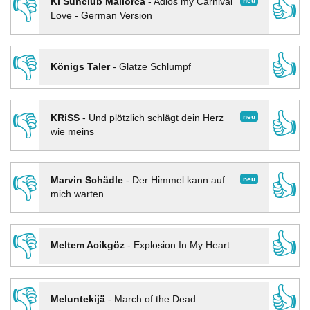
👎
👍
neu
KI Sunclub Mallorca
-
Adios my Carnival
Love - German Version
👎
👍
Königs Taler
-
Glatze Schlumpf
👎
👍
neu
KRiSS
-
Und plötzlich schlägt dein Herz
wie meins
👎
👍
neu
Marvin Schädle
-
Der Himmel kann auf
mich warten
👎
👍
Meltem Acikgöz
-
Explosion In My Heart
👎
👍
Meluntekijä
-
March of the Dead