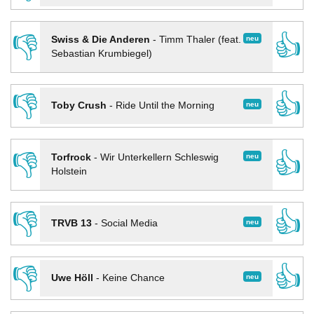
👎
👍
neu
Swiss & Die Anderen
-
Timm Thaler (feat.
Sebastian Krumbiegel)
👎
👍
neu
Toby Crush
-
Ride Until the Morning
👎
👍
neu
Torfrock
-
Wir Unterkellern Schleswig
Holstein
👎
👍
neu
TRVB 13
-
Social Media
👎
👍
neu
Uwe Höll
-
Keine Chance