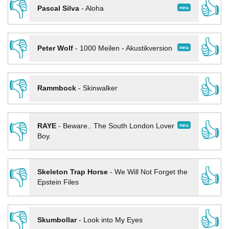
👎
👍
neu
Pascal Silva
-
Aloha
👎
👍
neu
Peter Wolf
-
1000 Meilen - Akustikversion
👎
👍
Rammbock
-
Skinwalker
👎
👍
neu
RAYE
-
Beware.. The South London Lover
Boy.
👎
👍
Skeleton Trap Horse
-
We Will Not Forget the
Epstein Files
👎
👍
Skumbollar
-
Look into My Eyes