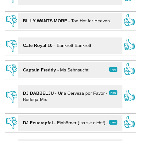
👎
👍
BILLY WANTS MORE
-
Too Hot for Heaven
👎
👍
Cafe Royal 10
-
Bankrott Bankrott
👎
👍
neu
Captain Freddy
-
Ms Sehnsucht
👎
👍
neu
DJ DABBELJU
-
Una Cerveza por Favor -
Bodega-Mix
👎
👍
neu
DJ Feuerapfel
-
Einhörner (Iss sie nicht!)