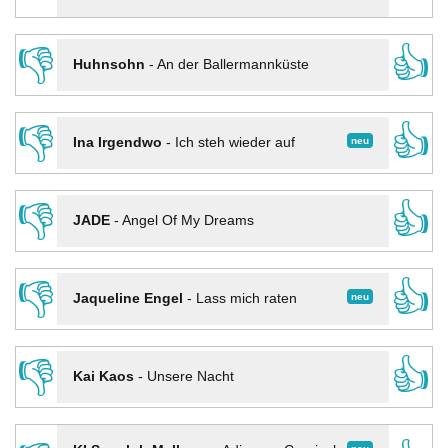
👎
👍
Huhnsohn
-
An der Ballermannküste
👎
👍
neu
Ina Irgendwo
-
Ich steh wieder auf
👎
👍
JADE
-
Angel Of My Dreams
👎
👍
neu
Jaqueline Engel
-
Lass mich raten
👎
👍
Kai Kaos
-
Unsere Nacht