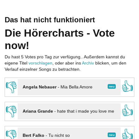
Das hat nicht funktioniert
Die Hörercharts - Vote
now!
Du hast 5 Votes pro Tag zur verfügung.. Außerdem kannst du
eigene Titel
vorschlagen
, oder aber ins
Archiv
blicken, um den
Verlauf einzelner Songs zu betrachten.
👎
👍
neu
Angela Nebauer
-
Mia Bella Amore
👎
👍
Ariana Grande
-
hate that i made you love me
👎
👍
neu
Bert Falko
-
Tu nicht so