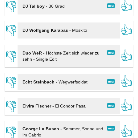
👎
👍
neu
DJ Tallboy
-
36 Grad
👎
👍
DJ Wolfgang Karabas
-
Moskito
👎
👍
neu
Duo WeR
-
Höchste Zeit sich wieder zu
sehn - Single Edit
👎
👍
neu
Echt Steinbach
-
Wegwerfsoldat
👎
👍
neu
Elvira Fischer
-
El Condor Pasa
👎
👍
neu
George La Busch
-
Sommer, Sonne und
im Cabrio