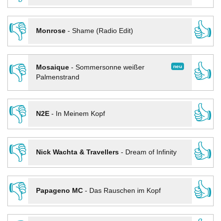
👎
👍
Monrose
-
Shame (Radio Edit)
👎
👍
neu
Mosaique
-
Sommersonne weißer
Palmenstrand
👎
👍
N2E
-
In Meinem Kopf
👎
👍
Nick Wachta & Travellers
-
Dream of Infinity
👎
👍
Papageno MC
-
Das Rauschen im Kopf