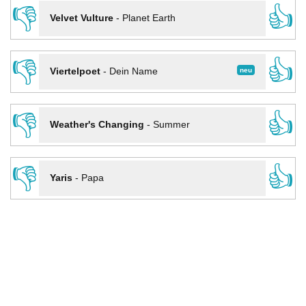
👎
👍
Velvet Vulture
-
Planet Earth
👎
👍
neu
Viertelpoet
-
Dein Name
👎
👍
Weather's Changing
-
Summer
👎
👍
Yaris
-
Papa