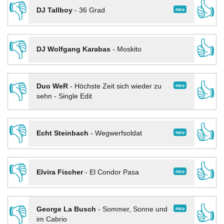
👎
👍
neu
DJ Tallboy
-
36 Grad
👎
👍
DJ Wolfgang Karabas
-
Moskito
👎
👍
neu
Duo WeR
-
Höchste Zeit sich wieder zu
sehn - Single Edit
👎
👍
neu
Echt Steinbach
-
Wegwerfsoldat
👎
👍
neu
Elvira Fischer
-
El Condor Pasa
👎
👍
neu
George La Busch
-
Sommer, Sonne und
im Cabrio