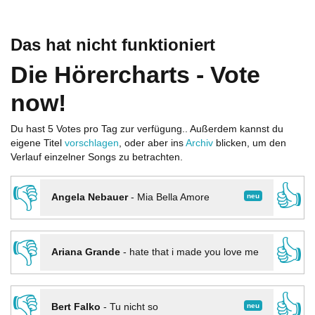
Das hat nicht funktioniert
Die Hörercharts - Vote
now!
Du hast 5 Votes pro Tag zur verfügung.. Außerdem kannst du
eigene Titel
vorschlagen
, oder aber ins
Archiv
blicken, um den
Verlauf einzelner Songs zu betrachten.
👎
👍
neu
Angela Nebauer
-
Mia Bella Amore
👎
👍
Ariana Grande
-
hate that i made you love me
👎
👍
neu
Bert Falko
-
Tu nicht so