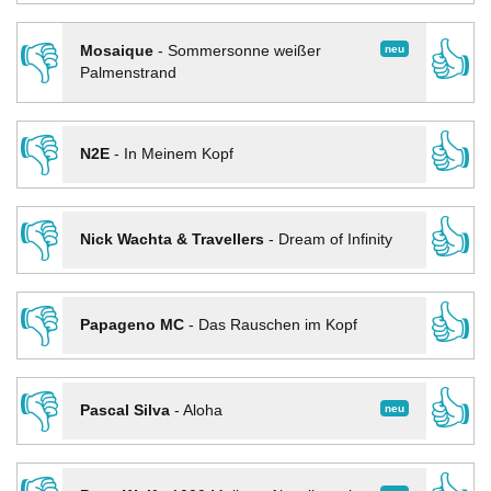
👎
👍
neu
Mosaique
-
Sommersonne weißer
Palmenstrand
👎
👍
N2E
-
In Meinem Kopf
👎
👍
Nick Wachta & Travellers
-
Dream of Infinity
👎
👍
Papageno MC
-
Das Rauschen im Kopf
👎
👍
neu
Pascal Silva
-
Aloha