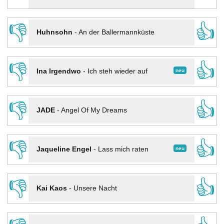
👎
👍
Huhnsohn
-
An der Ballermannküste
👎
👍
neu
Ina Irgendwo
-
Ich steh wieder auf
👎
👍
JADE
-
Angel Of My Dreams
👎
👍
neu
Jaqueline Engel
-
Lass mich raten
👎
👍
Kai Kaos
-
Unsere Nacht