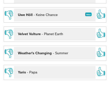
👎
👍
neu
Uwe Höll
-
Keine Chance
👎
👍
Velvet Vulture
-
Planet Earth
👎
👍
Weather's Changing
-
Summer
👎
👍
Yaris
-
Papa