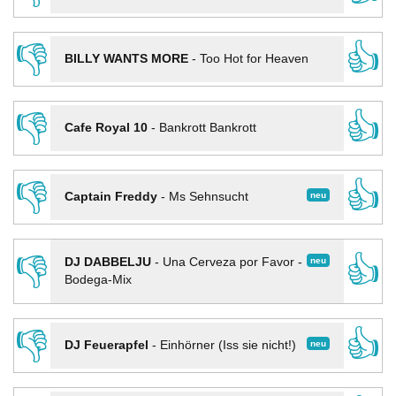
👎
👍
BILLY WANTS MORE
-
Too Hot for Heaven
👎
👍
Cafe Royal 10
-
Bankrott Bankrott
👎
👍
neu
Captain Freddy
-
Ms Sehnsucht
👎
👍
neu
DJ DABBELJU
-
Una Cerveza por Favor -
Bodega-Mix
👎
👍
neu
DJ Feuerapfel
-
Einhörner (Iss sie nicht!)