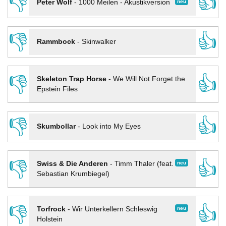
👎
👍
neu
Peter Wolf
-
1000 Meilen - Akustikversion
👎
👍
Rammbock
-
Skinwalker
👎
👍
Skeleton Trap Horse
-
We Will Not Forget the
Epstein Files
👎
👍
Skumbollar
-
Look into My Eyes
👎
👍
neu
Swiss & Die Anderen
-
Timm Thaler (feat.
Sebastian Krumbiegel)
👎
👍
neu
Torfrock
-
Wir Unterkellern Schleswig
Holstein