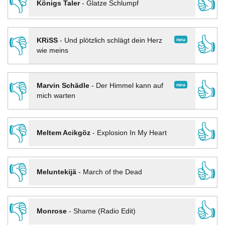
👎
👍
Königs Taler
-
Glatze Schlumpf
👎
👍
neu
KRiSS
-
Und plötzlich schlägt dein Herz
wie meins
👎
👍
neu
Marvin Schädle
-
Der Himmel kann auf
mich warten
👎
👍
Meltem Acikgöz
-
Explosion In My Heart
👎
👍
Meluntekijä
-
March of the Dead
👎
👍
Monrose
-
Shame (Radio Edit)