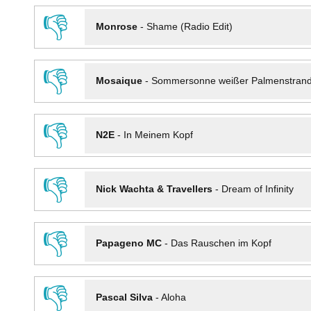
👎
Monrose
-
Shame (Radio Edit)
👎
Mosaique
-
Sommersonne weißer Palmenstran
👎
N2E
-
In Meinem Kopf
👎
Nick Wachta & Travellers
-
Dream of Infinity
👎
Papageno MC
-
Das Rauschen im Kopf
👎
Pascal Silva
-
Aloha