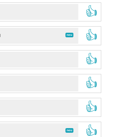
👍
👍
neu
d
👍
👍
👍
👍
neu