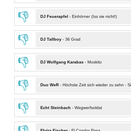
👎
DJ Feuerapfel
-
Einhörner (Iss sie nicht!)
👎
DJ Tallboy
-
36 Grad
👎
DJ Wolfgang Karabas
-
Moskito
👎
Duo WeR
-
Höchste Zeit sich wieder zu sehn - Si
👎
Echt Steinbach
-
Wegwerfsoldat
👎
Elvira Fischer
-
El Condor Pasa