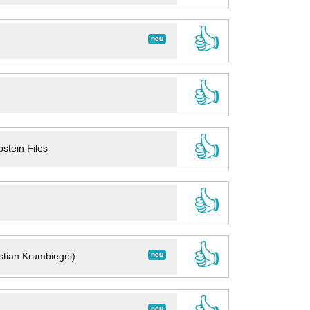
👍
neu
👍
👍
stein Files
👍
👍
neu
stian Krumbiegel)
neu