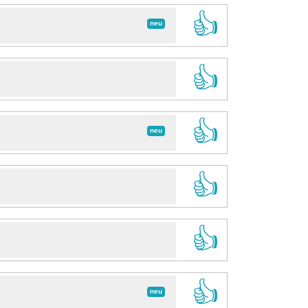
👍
neu
👍
👍
neu
👍
👍
👍
neu