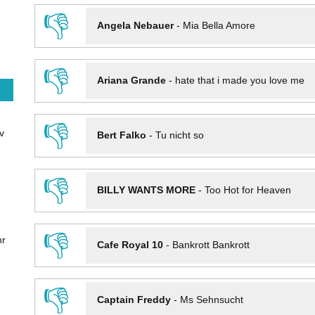
👎
Angela Nebauer
-
Mia Bella Amore
👎
Ariana Grande
-
hate that i made you love me
👎
v
Bert Falko
-
Tu nicht so
👎
BILLY WANTS MORE
-
Too Hot for Heaven
👎
hr
Cafe Royal 10
-
Bankrott Bankrott
👎
Captain Freddy
-
Ms Sehnsucht