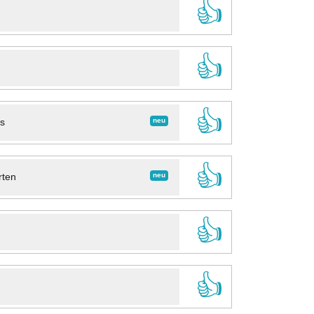
👍
👍
👍
neu
ns
👍
neu
rten
👍
👍