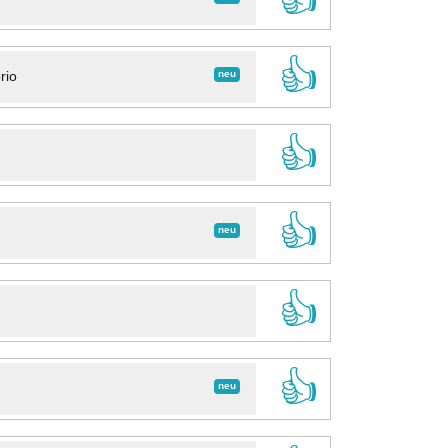
👍
neu
rio
👍
👍
neu
👍
👍
neu