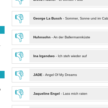
👎
George La Busch
-
Sommer, Sonne und im Cab
👎
Huhnsohn
-
An der Ballermannküste
.
👎
Ina Irgendwo
-
Ich steh wieder auf
👎
JADE
-
Angel Of My Dreams
n
👎
Jaqueline Engel
-
Lass mich raten