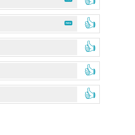
👍
👍
neu
👍
👍
👍