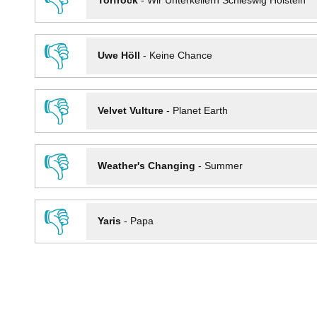
👎
Torfrock
-
Wir Unterkellern Schleswig Holstein
👎
Uwe Höll
-
Keine Chance
👎
Velvet Vulture
-
Planet Earth
👎
Weather's Changing
-
Summer
👎
Yaris
-
Papa