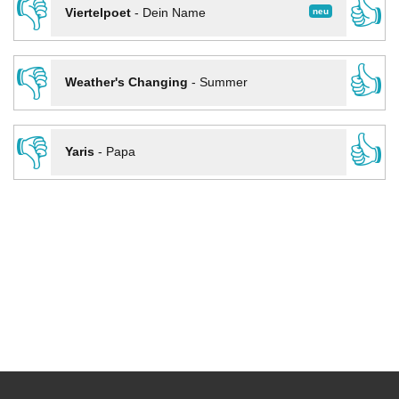
👎
👍
neu
Viertelpoet
-
Dein Name
👎
👍
Weather's Changing
-
Summer
👎
👍
Yaris
-
Papa