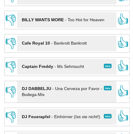
👎
👍
BILLY WANTS MORE
-
Too Hot for Heaven
👎
👍
Cafe Royal 10
-
Bankrott Bankrott
👎
👍
neu
Captain Freddy
-
Ms Sehnsucht
👎
👍
neu
DJ DABBELJU
-
Una Cerveza por Favor -
Bodega-Mix
👎
👍
neu
DJ Feuerapfel
-
Einhörner (Iss sie nicht!)