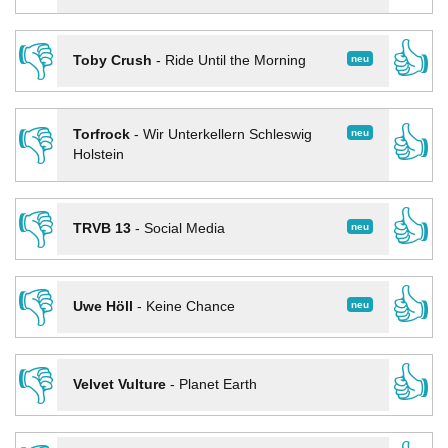
👎
👍
neu
Toby Crush
-
Ride Until the Morning
👎
👍
neu
Torfrock
-
Wir Unterkellern Schleswig
Holstein
👎
👍
neu
TRVB 13
-
Social Media
👎
👍
neu
Uwe Höll
-
Keine Chance
👎
👍
Velvet Vulture
-
Planet Earth