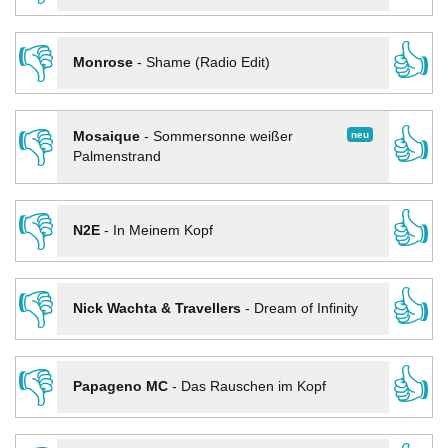
👎
👍
Monrose
-
Shame (Radio Edit)
👎
👍
neu
Mosaique
-
Sommersonne weißer
Palmenstrand
👎
👍
N2E
-
In Meinem Kopf
👎
👍
Nick Wachta & Travellers
-
Dream of Infinity
👎
👍
Papageno MC
-
Das Rauschen im Kopf