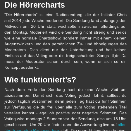
Die Hörercharts
"Die Hörercharts" ist eine Radiosendung, die der Initiator Chris
seit 2014 jede Woche moderiert. Die Sendung fand anfangs jeden
Mittwoch um 20 Uhr statt, wechselte inzwischen allerdings auf
den Montag. Moderiert wird die Sendung nicht streng und seriös
wie eine normale Chartsshow, sondern immer mit einem kleinen
Augenzwinkern und den persönlichen Zu- und Abneigungen des
Moderators. Dies dient nur der Unterhaltung und hat keinen
Einfluss auf das Voting oder die freigeschalteten Songs. tl;dr: Da
muss der Moderator schon durch sein, wenn er sich so ein
Konzept ausdenkt.
Wie funktioniert's?
Nach dem Ende der Sendung hast du eine Woche Zeit um
abzustimmen. Damit sich das Voting jedoch lohnt, solltest du
jedoch täglich abstimmen, denn jeden Tag hast du fünf Stimmen
zur Verfügung die du frei über alle zum Voting stehenden Titel
verteilen kannst - egal ob positive oder negative Stimmen. Das
Voting wird montags 2 Stunden vor der Sendung, also um 18 Uhr,
geschlossen. Um 20 Uhr findet dann die Auswertung live auf
allen
übertragenden Radiosendern
statt. Die neue Votingphase beginnt