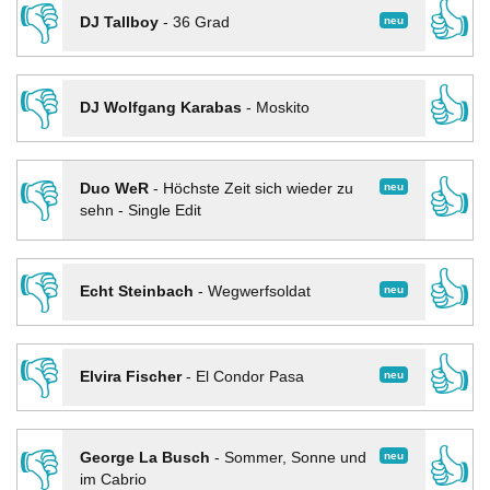
👎
👍
neu
DJ Tallboy
-
36 Grad
👎
👍
DJ Wolfgang Karabas
-
Moskito
👎
👍
neu
Duo WeR
-
Höchste Zeit sich wieder zu
sehn - Single Edit
👎
👍
neu
Echt Steinbach
-
Wegwerfsoldat
👎
👍
neu
Elvira Fischer
-
El Condor Pasa
👎
👍
neu
George La Busch
-
Sommer, Sonne und
im Cabrio