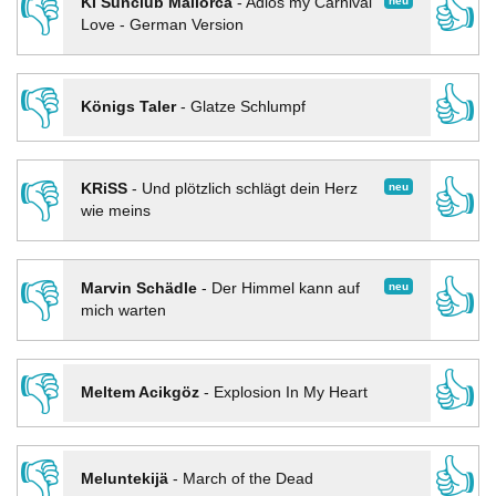
👎
👍
neu
KI Sunclub Mallorca
-
Adios my Carnival
Love - German Version
👎
👍
Königs Taler
-
Glatze Schlumpf
👎
👍
neu
KRiSS
-
Und plötzlich schlägt dein Herz
wie meins
👎
👍
neu
Marvin Schädle
-
Der Himmel kann auf
mich warten
👎
👍
Meltem Acikgöz
-
Explosion In My Heart
👎
👍
Meluntekijä
-
March of the Dead