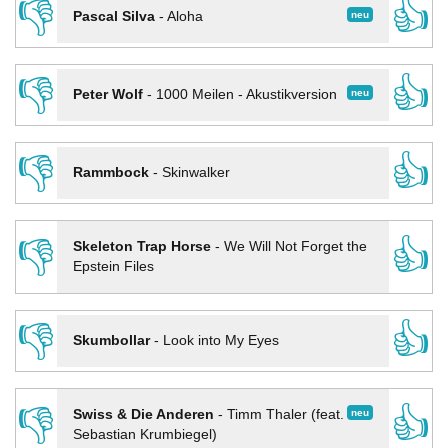
👎
👍
neu
Pascal Silva
-
Aloha
👎
👍
neu
Peter Wolf
-
1000 Meilen - Akustikversion
👎
👍
Rammbock
-
Skinwalker
👎
👍
Skeleton Trap Horse
-
We Will Not Forget the
Epstein Files
👎
👍
Skumbollar
-
Look into My Eyes
👎
👍
neu
Swiss & Die Anderen
-
Timm Thaler (feat.
Sebastian Krumbiegel)