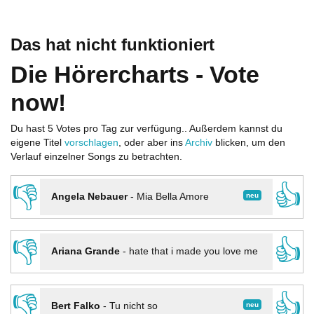
Das hat nicht funktioniert
Die Hörercharts - Vote
now!
Du hast 5 Votes pro Tag zur verfügung.. Außerdem kannst du
eigene Titel
vorschlagen
, oder aber ins
Archiv
blicken, um den
Verlauf einzelner Songs zu betrachten.
👎
👍
neu
Angela Nebauer
-
Mia Bella Amore
👎
👍
Ariana Grande
-
hate that i made you love me
👎
👍
neu
Bert Falko
-
Tu nicht so