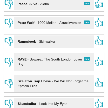
👎
👍
neu
Pascal Silva
-
Aloha
👎
👍
neu
Peter Wolf
-
1000 Meilen - Akustikversion
👎
👍
Rammbock
-
Skinwalker
👎
👍
neu
RAYE
-
Beware.. The South London Lover
Boy.
👎
👍
Skeleton Trap Horse
-
We Will Not Forget the
Epstein Files
👎
👍
Skumbollar
-
Look into My Eyes