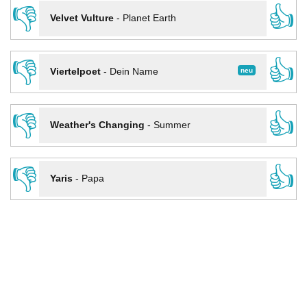
👎
👍
Velvet Vulture
-
Planet Earth
👎
👍
neu
Viertelpoet
-
Dein Name
👎
👍
Weather's Changing
-
Summer
👎
👍
Yaris
-
Papa