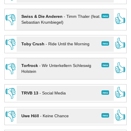
👎
👍
neu
Swiss & Die Anderen
-
Timm Thaler (feat.
Sebastian Krumbiegel)
👎
👍
neu
Toby Crush
-
Ride Until the Morning
👎
👍
neu
Torfrock
-
Wir Unterkellern Schleswig
Holstein
👎
👍
neu
TRVB 13
-
Social Media
👎
👍
neu
Uwe Höll
-
Keine Chance