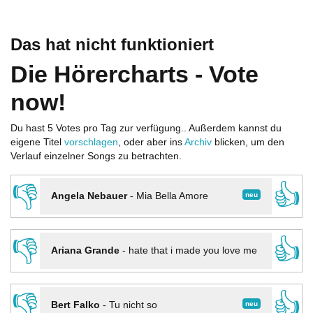
Das hat nicht funktioniert
Die Hörercharts - Vote
now!
Du hast 5 Votes pro Tag zur verfügung.. Außerdem kannst du
eigene Titel
vorschlagen
, oder aber ins
Archiv
blicken, um den
Verlauf einzelner Songs zu betrachten.
👎
👍
neu
Angela Nebauer
-
Mia Bella Amore
👎
👍
Ariana Grande
-
hate that i made you love me
👎
👍
neu
Bert Falko
-
Tu nicht so