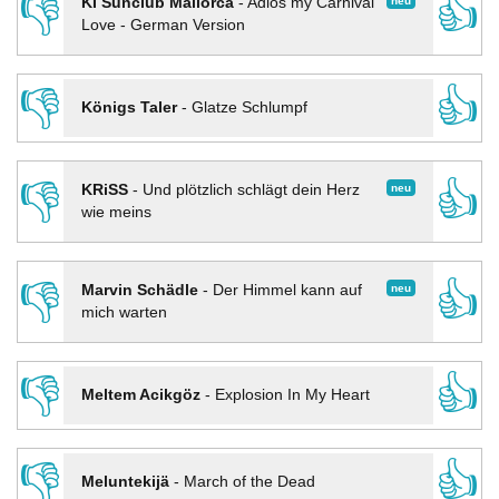
👎
👍
neu
KI Sunclub Mallorca
-
Adios my Carnival
Love - German Version
👎
👍
Königs Taler
-
Glatze Schlumpf
👎
👍
neu
KRiSS
-
Und plötzlich schlägt dein Herz
wie meins
👎
👍
neu
Marvin Schädle
-
Der Himmel kann auf
mich warten
👎
👍
Meltem Acikgöz
-
Explosion In My Heart
👎
👍
Meluntekijä
-
March of the Dead