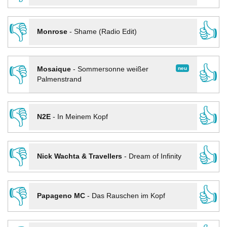
👎
👍
Monrose
-
Shame (Radio Edit)
👎
👍
neu
Mosaique
-
Sommersonne weißer
Palmenstrand
👎
👍
N2E
-
In Meinem Kopf
👎
👍
Nick Wachta & Travellers
-
Dream of Infinity
👎
👍
Papageno MC
-
Das Rauschen im Kopf