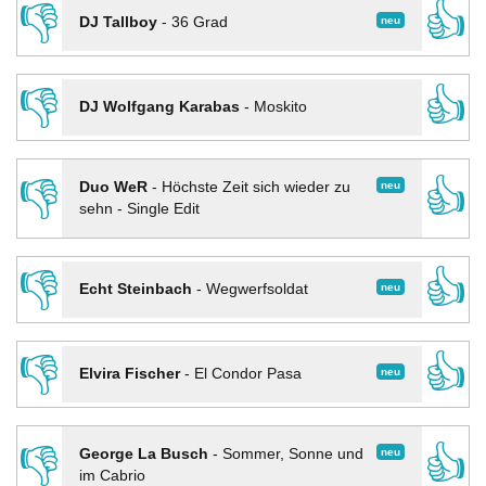
👎
👍
neu
DJ Tallboy
-
36 Grad
👎
👍
DJ Wolfgang Karabas
-
Moskito
👎
👍
neu
Duo WeR
-
Höchste Zeit sich wieder zu
sehn - Single Edit
👎
👍
neu
Echt Steinbach
-
Wegwerfsoldat
👎
👍
neu
Elvira Fischer
-
El Condor Pasa
👎
👍
neu
George La Busch
-
Sommer, Sonne und
im Cabrio