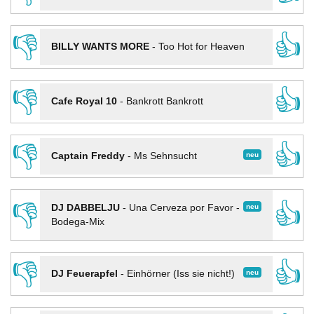
👎
👍
BILLY WANTS MORE
-
Too Hot for Heaven
👎
👍
Cafe Royal 10
-
Bankrott Bankrott
👎
👍
neu
Captain Freddy
-
Ms Sehnsucht
👎
👍
neu
DJ DABBELJU
-
Una Cerveza por Favor -
Bodega-Mix
👎
👍
neu
DJ Feuerapfel
-
Einhörner (Iss sie nicht!)