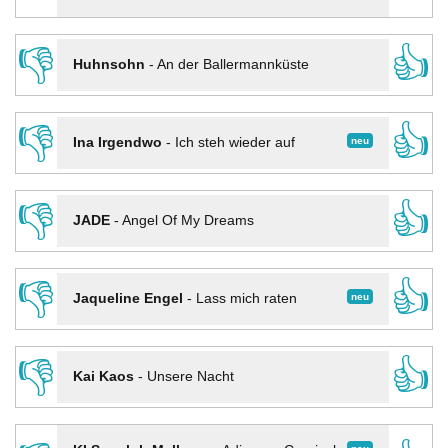
👎
👍
Huhnsohn
-
An der Ballermannküste
👎
👍
neu
Ina Irgendwo
-
Ich steh wieder auf
👎
👍
JADE
-
Angel Of My Dreams
👎
👍
neu
Jaqueline Engel
-
Lass mich raten
👎
👍
Kai Kaos
-
Unsere Nacht